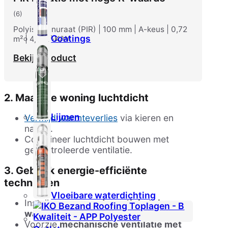
(6)
Polyisocianuraat (PIR) | 100 mm | A-keus | 0,72
Coatings
m² | 4,5 m²·K/W
Bekijk product
2. Maak de woning luchtdicht
Lijmen
Vermijd warmteverlies
via kieren en
naden.
Combineer luchtdicht bouwen met
gecontroleerde ventilatie.
3. Gebruik energie-efficiënte
technieken
Vloeibare waterdichting
Installeer een
condensatieketel,
warmtepomp
of
zonneboiler
.
Voorzie
mechanische ventilatie met