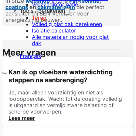
In onze
webshop
vind je
PIR-isolatie
,
Verzendinformatie
coatings
en
dakmaterialen
die perfect
Tools / Berekenen
aansluiten bij BEN-vereisten voor
Terug
energiezuinig bouwen.
Volledig plat dak berekenen
Isolatie calculator
Alle materialen nodig voor plat
dak
Meer vragen
Français
Kan ik op vloeibare waterdichting
stappen na aanbrenging?
Ja, maar alleen voorzichtig en niet als
loopoppervlak. Wacht tot de coating volledig
is uitgehard en vermijd zware belasting of
scherpe voorwerpen.
Lees meer