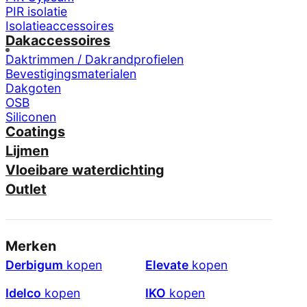
PIR isolatie
Isolatieaccessoires
Dakaccessoires
Daktrimmen / Dakrandprofielen
Bevestigingsmaterialen
Dakgoten
OSB
Siliconen
Coatings
Lijmen
Vloeibare waterdichting
Outlet
Merken
Derbigum
kopen
Elevate
kopen
Idelco
kopen
IKO
kopen