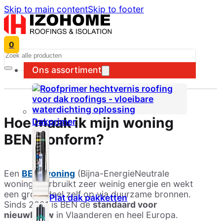
Skip to main content
Skip to footer
0
Search
Ons assortiment
Hoe maak ik mijn woning
Dakprimer
BEN-conform?
Een
BEN-woning
(Bijna-EnergieNeutrale
woning) verbruikt zeer weinig energie en wekt
een groot deel zelf op via duurzame bronnen.
Plat dak pakketten
Sinds 2021 is BEN de
standaard voor
nieuwbouw
in Vlaanderen en heel Europa.