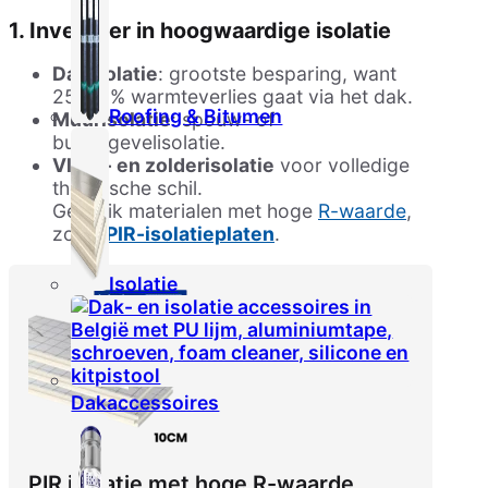
1. Investeer in hoogwaardige isolatie
Dakisolatie
: grootste besparing, want
25–30% warmteverlies gaat via het dak.
Roofing & Bitumen
Muurisolatie
: spouw- of
buitengevelisolatie.
Vloer- en zolderisolatie
voor volledige
thermische schil.
Gebruik materialen met hoge
R-waarde
,
zoals
PIR-isolatieplaten
.
Isolatie
Dakaccessoires
PIR isolatie met hoge R-waarde