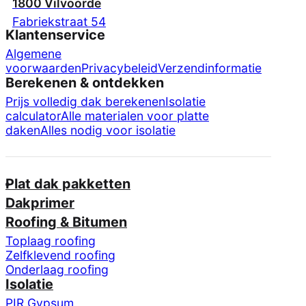
1800 Vilvoorde
Fabriekstraat 54
Klantenservice
Algemene
voorwaarden
Privacybeleid
Verzendinformatie
Berekenen & ontdekken
Prijs volledig dak berekenen
Isolatie
calculator
Alle materialen voor platte
daken
Alles nodig voor isolatie
Plat dak pakketten
Dakprimer
Roofing & Bitumen
Toplaag roofing
Zelfklevend roofing
Onderlaag roofing
Isolatie
PIR Gypsum