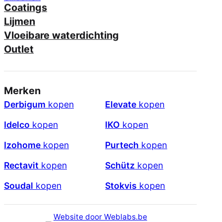
Siliconen
Coatings
Lijmen
Vloeibare waterdichting
Outlet
Merken
Derbigum
kopen
Elevate
kopen
Idelco
kopen
IKO
kopen
Izohome
kopen
Purtech
kopen
Rectavit
kopen
Schütz
kopen
Soudal
kopen
Stokvis
kopen
Website door Weblabs.be