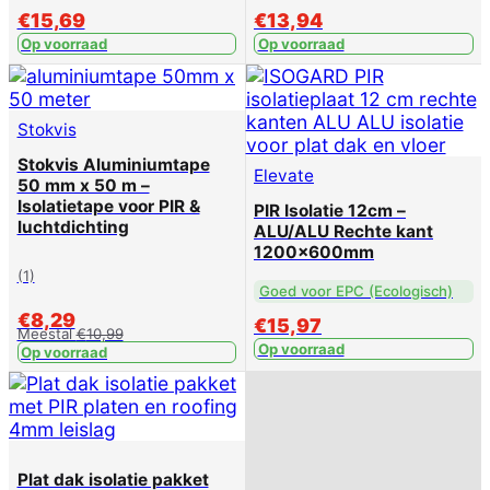
€
15,69
€
13,94
Op voorraad
Op voorraad
Stokvis
Stokvis Aluminiumtape
Elevate
50 mm x 50 m –
Isolatietape voor PIR &
PIR Isolatie 12cm –
luchtdichting
ALU/ALU Rechte kant
1200x600mm
(1)
Goed voor EPC (Ecologisch)
€
8,29
€
15,97
Meestal
€
10,99
Op voorraad
Op voorraad