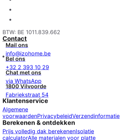
BTW: BE 1011.839.662
Contact
Mail ons
info@izohome.be
Bel ons
+32 2 393 10 29
Chat met ons
via WhatsApp
1800 Vilvoorde
Fabriekstraat 54
Klantenservice
Algemene
voorwaarden
Privacybeleid
Verzendinformatie
Berekenen & ontdekken
Prijs volledig dak berekenen
Isolatie