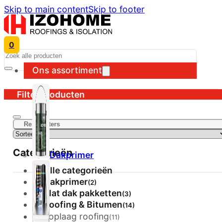
Skip to main content
Skip to footer
0
Search
Ons assortiment
Filter producten
Reset filters
Categorieën
Dakprimer
Alle categorieën
Dakprimer
(2)
Plat dak pakketten
(3)
Roofing & Bitumen
(14)
Toplaag roofing
(11)