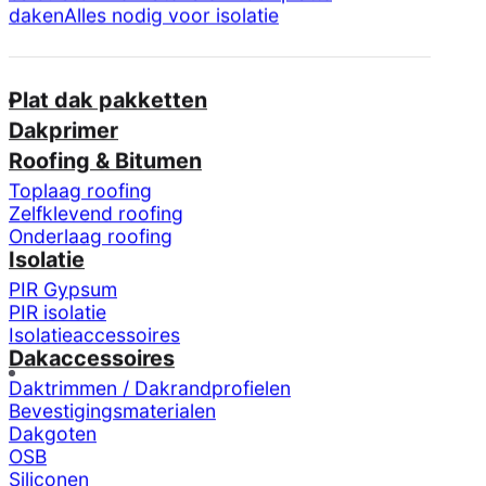
calculator
Alle materialen voor platte
daken
Alles nodig voor isolatie
Plat dak pakketten
Dakprimer
Roofing & Bitumen
Toplaag roofing
Zelfklevend roofing
Onderlaag roofing
Isolatie
PIR Gypsum
PIR isolatie
Isolatieaccessoires
Dakaccessoires
Daktrimmen / Dakrandprofielen
Bevestigingsmaterialen
Dakgoten
OSB