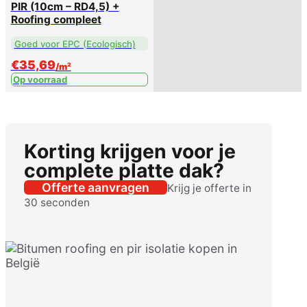
Plat dak isolatie pakket
PIR (10cm – RD4,5) +
Roofing compleet
Goed voor EPC (Ecologisch)
€
35,69
/m²
Op voorraad
Korting krijgen voor je
complete platte dak?
Offerte aanvragen
Krijg je offerte in
30 seconden