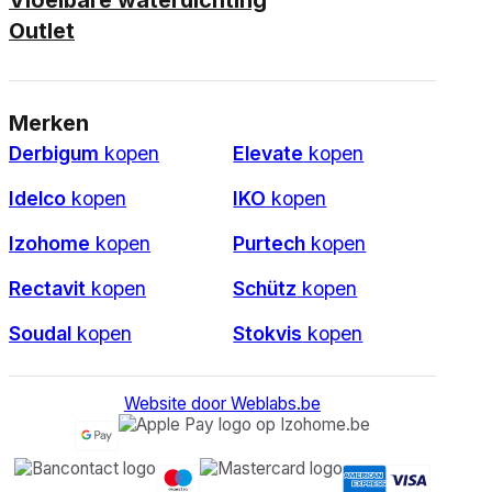
Vloeibare waterdichting
Outlet
Merken
Derbigum
kopen
Elevate
kopen
Idelco
kopen
IKO
kopen
Izohome
kopen
Purtech
kopen
Rectavit
kopen
Schütz
kopen
Soudal
kopen
Stokvis
kopen
Website door Weblabs.be