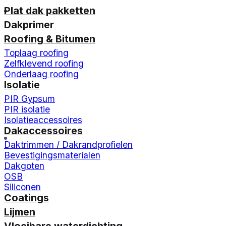
Plat dak pakketten
Dakprimer
Roofing & Bitumen
Toplaag roofing
Zelfklevend roofing
Onderlaag roofing
Isolatie
PIR Gypsum
PIR isolatie
Isolatieaccessoires
Dakaccessoires
Daktrimmen / Dakrandprofielen
Bevestigingsmaterialen
Dakgoten
OSB
Siliconen
Coatings
Lijmen