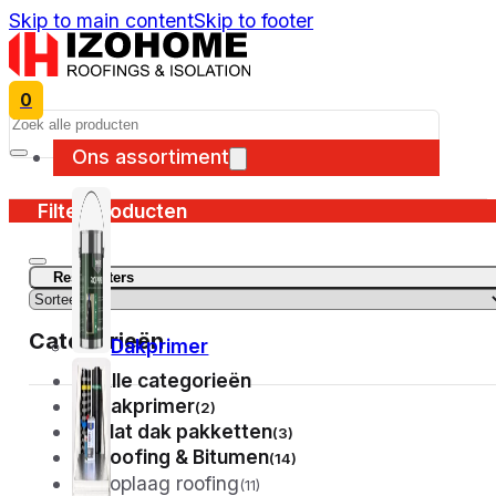
Skip to main content
Skip to footer
0
Search
Ons assortiment
Filter producten
Reset filters
Categorieën
Dakprimer
Alle categorieën
Dakprimer
(2)
Plat dak pakketten
(3)
Roofing & Bitumen
(14)
Toplaag roofing
(11)