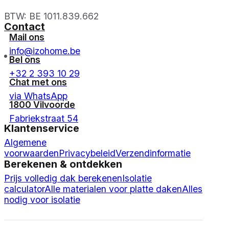
BTW: BE 1011.839.662
Contact
Mail ons
info@izohome.be
Bel ons
+32 2 393 10 29
Chat met ons
via WhatsApp
1800 Vilvoorde
Fabriekstraat 54
Klantenservice
Algemene
voorwaarden
Privacybeleid
Verzendinformatie
Berekenen & ontdekken
Prijs volledig dak berekenen
Isolatie
calculator
Alle materialen voor platte daken
Alles
nodig voor isolatie