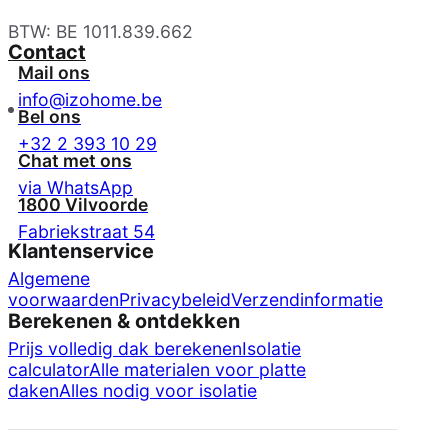
BTW: BE 1011.839.662
Contact
Mail ons
info@izohome.be
Bel ons
+32 2 393 10 29
Chat met ons
via WhatsApp
1800 Vilvoorde
Fabriekstraat 54
Klantenservice
Algemene
voorwaarden
Privacybeleid
Verzendinformatie
Berekenen & ontdekken
Prijs volledig dak berekenen
Isolatie
calculator
Alle materialen voor platte
daken
Alles nodig voor isolatie