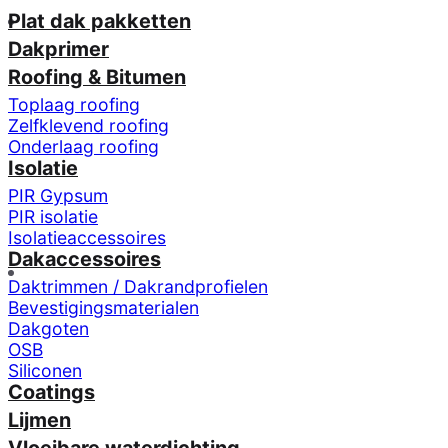
Plat dak pakketten
Dakprimer
Roofing & Bitumen
Toplaag roofing
Zelfklevend roofing
Onderlaag roofing
Isolatie
PIR Gypsum
PIR isolatie
Isolatieaccessoires
Dakaccessoires
Daktrimmen / Dakrandprofielen
Bevestigingsmaterialen
Dakgoten
OSB
Siliconen
Coatings
Lijmen
Vloeibare waterdichting