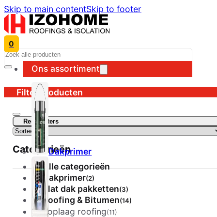
Skip to main content
Skip to footer
0
Search
Ons assortiment
Filter producten
Reset filters
Categorieën
Dakprimer
Alle categorieën
Dakprimer
(2)
Plat dak pakketten
(3)
Roofing & Bitumen
(14)
Toplaag roofing
(11)