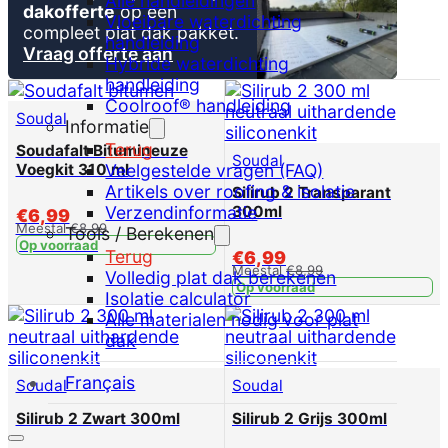
Alle handleidingen
dakofferte
op een
Vloeibare waterdichting
compleet plat dak pakket.
handleiding
Vraag offerte aan
Hybride waterdichting
handleiding
Coolroof® handleiding
Soudal
Informatie
Terug
Soudafalt Bitumineuze
Soudal
Veelgestelde vragen (FAQ)
Voegkit 310 ml
Artikels over roofing & isolatie
Silirub 2 Transparant
Verzendinformatie
300ml
€
6,99
Meestal
€
8,99
Tools / Berekenen
Op voorraad
Terug
€
6,99
Meestal
€
8,99
Volledig plat dak berekenen
Op voorraad
Isolatie calculator
Alle materialen nodig voor plat
dak
Français
Soudal
Soudal
Silirub 2 Zwart 300ml
Silirub 2 Grijs 300ml