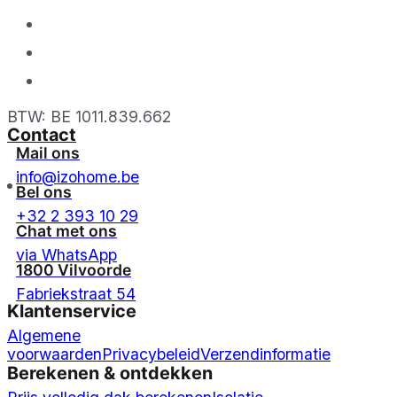
BTW: BE 1011.839.662
Contact
Mail ons
info@izohome.be
Bel ons
+32 2 393 10 29
Chat met ons
via WhatsApp
1800 Vilvoorde
Fabriekstraat 54
Klantenservice
Algemene
voorwaarden
Privacybeleid
Verzendinformatie
Berekenen & ontdekken