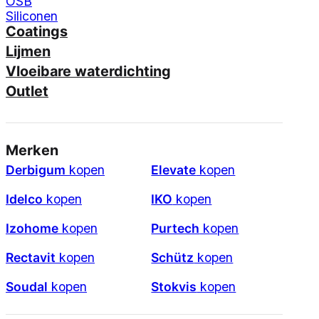
OSB
Siliconen
Coatings
Lijmen
Vloeibare waterdichting
Outlet
Merken
Derbigum
kopen
Elevate
kopen
Idelco
kopen
IKO
kopen
Izohome
kopen
Purtech
kopen
Rectavit
kopen
Schütz
kopen
Soudal
kopen
Stokvis
kopen