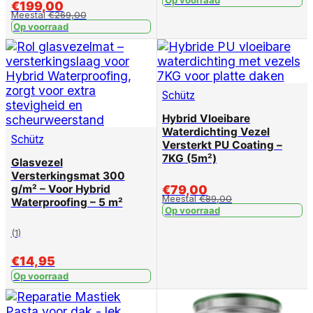
€
199,00
Meestal
€
269,00
Op voorraad
Schütz
Hybrid Vloeibare
Waterdichting Vezel
Schütz
Versterkt PU Coating –
7KG (5m²)
Glasvezel
Versterkingsmat 300
g/m² – Voor Hybrid
€
79,00
Meestal
€
89,00
Waterproofing – 5 m²
Op voorraad
(1)
€
14,95
Op voorraad