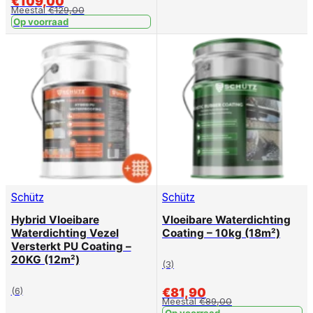
€
109,00
Meestal
€
129,00
Op voorraad
Schütz
Schütz
Hybrid Vloeibare
Vloeibare Waterdichting
Waterdichting Vezel
Coating – 10kg (18m²)
Versterkt PU Coating –
20KG (12m²)
(3)
(6)
€
81,90
Meestal
€
89,00
Op voorraad