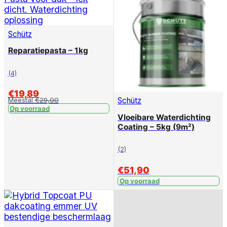
Schütz
Reparatiepasta – 1kg
(4)
€
19,89
Meestal
€
29,00
Schütz
Op voorraad
Vloeibare Waterdichting
Coating – 5kg (9m²)
(2)
€
51,90
Op voorraad