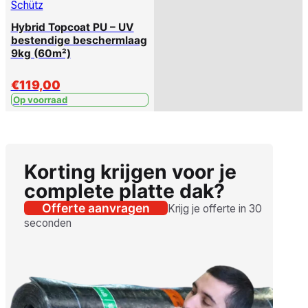
Schütz
Hybrid Topcoat PU – UV
bestendige beschermlaag
9kg (60m²)
€
119,00
Op voorraad
Korting krijgen voor je
complete platte dak?
Offerte aanvragen
Krijg je offerte in 30
seconden