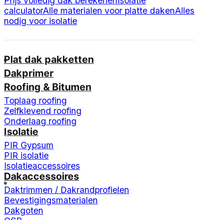
Prijs volledig dak berekenen
Isolatie
calculator
Alle materialen voor platte daken
Alles
nodig voor isolatie
Plat dak pakketten
Dakprimer
Roofing & Bitumen
Toplaag roofing
Zelfklevend roofing
Onderlaag roofing
Isolatie
PIR Gypsum
PIR isolatie
Isolatieaccessoires
Dakaccessoires
Daktrimmen / Dakrandprofielen
Bevestigingsmaterialen
Dakgoten