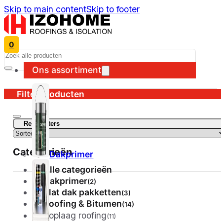
Skip to main content
Skip to footer
0
Search
Ons assortiment
Filter producten
Reset filters
Categorieën
Dakprimer
Alle categorieën
Dakprimer
(2)
Plat dak pakketten
(3)
Roofing & Bitumen
(14)
Toplaag roofing
(11)