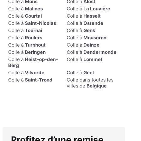
Colle à
Mons
Colle à
Alost
Colle à
Malines
Colle à
La Louvière
Colle à
Courtai
Colle à
Hasselt
Colle à
Saint-Nicolas
Colle à
Ostende
Colle à
Tournai
Colle à
Genk
Colle à
Roulers
Colle à
Mouscron
Colle à
Turnhout
Colle à
Deinze
Colle à
Beringen
Colle à
Dendermonde
Colle à
Heist-op-den-
Colle à
Lommel
Berg
Colle à
Vilvorde
Colle à
Geel
Colle à
Saint-Trond
Colle dans toutes les
villes de
Belgique
Profitez d’une remise