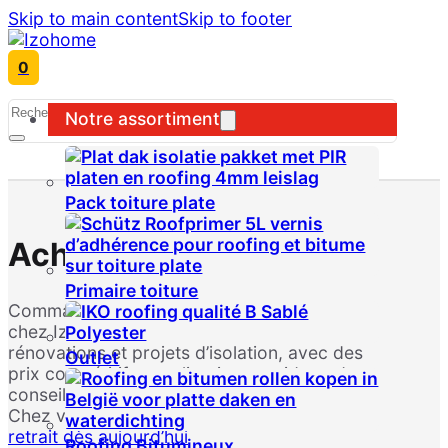
Skip to main content
Skip to footer
0
Search
Notre assortiment
Pack toiture plate
Acheter
Colle
Primaire toiture
Commandez facilement votre
Colle
en ligne
chez Izohome. Idéal pour toitures plates,
rénovations et projets d’isolation, avec des
Outlet
prix compétitifs, une livraison rapide et des
conseils professionnels partout en Belgique.
Chez vous sous
3 à 5 jours ouvrables
ou
retrait dès aujourd’hui
Roofing Bitumineux