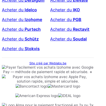
Acheter du
Derbigum
Acheter du
Elevate
Acheter du
Idelco
Acheter du
IKO
Acheter du
Izohome
Acheter du
PGB
Acheter du
Purtech
Acheter du
Rectavit
Acheter du
Schütz
Acheter du
Soudal
Acheter du
Stokvis
Site créé par Weblabs.be