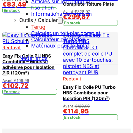
Articles sur le roofing et
€
83,49
Complète Toiture Plate
l’isolation
En stock
Avant
€
328,97
Informations de livraison
€
299,87
Outils / Calculer
En stock
Terug
Calculer un toit plat complet
Calculateur d’isolation
Matériaux pour toit plat
Rectavit
Easy Fix Colle PU NBS
Nederlands
Combibox – Mousse
adhésive pour Isolation
PIR (120m²)
Rectavit
Avant
€
109,99
€
102,72
Easy Fix Colle PU Turbo
En stock
NBS Combibox pour
Isolation PIR (120m²)
Avant
€
129,99
€
114,95
En stock