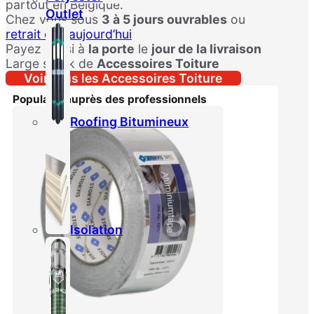
partout en Belgique.
Outlet
Chez vous sous
3 à 5 jours ouvrables
ou
retrait dès aujourd’hui
Payez aussi à
la porte
le
jour de la livraison
Large stock de
Accessoires Toiture
Voir tous les Accessoires Toiture
Populaire auprès des professionnels
Roofing Bitumineux
Isolation