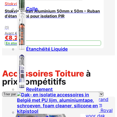
Stokvis
Colle
Stokvis Ruban Aluminium 50mm x 50m – Ruban
d’étanchéité pour isolation PIR
(1)
Avant
€
10,99
€
8,29
En stock
Étanchéité Liquide
Accessoires Toiture
à
prix compétitifs
Revêtement