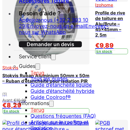
Accessoires Toiture
Izohome
Besoin d’aide ?
Profile de rive
de toiture en
Appelez-nous (+32 2 393 10
Alu/Brute –
29)
Envoyez-nous un e-mail
Envoyez-
45x45mm –
nous sur WhatsApp
2,5m
Demander un devis
€
9,89
En stock
Service client
Guides
Stokvis
Terug
Stokvis Ruban Aluminium 50mm x 50m
Tous les guides
– Ruban d’étanchéité pour isolation PIR
Guide d’étanchéité liquide
Guide d’étanchéité hybride
(1)
Guide Coolroof®
Avant
€
10,99
Informations
€
8,29
Terug
En stock
Questions fréquentes (FAQ)
Articles sur le roofing et
l’isolation