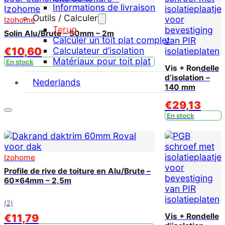
Informations de livraison
Outils / Calculer
Izohome
Terug
Solin Alu/Brute – 50mm – 2m
Calculer un toit plat complet
€
10,60
Calculateur d’isolation
Matériaux pour toit plat
En stock
Vis + Rondelle
d’isolation –
Nederlands
140 mm
€
29,13
En stock
Izohome
Profile de rive de toiture en Alu/Brute –
60x64mm – 2,5m
(2)
€
11,79
Vis + Rondelle