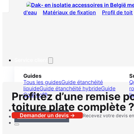
d'eau
Matériaux de fixation
Profil de toit
Service client
Guides
S
Tous les guides
Guide étanchéité
Q
liquide
Guide étanchéité hybride
Guide
ro
Profitez d’une remise p
Coolroof®
li
toiture plate complète 
Contact
Demander un devis →
Recevez votre devis e
Demander un devis