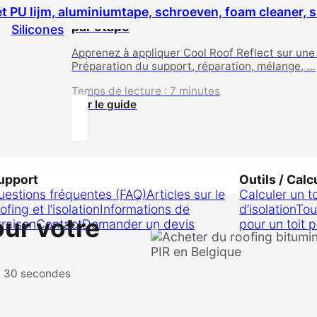
Appliquer Cool Roof Reflect sur toiture 
par étape
Silicones
Apprenez à appliquer Cool Roof Reflect sur une 
Préparation du support, réparation, mélange, …
Temps de lecture : 7 minutes
Voir le guide
upport
Outils / Calc
uestions fréquentes (FAQ)
Articles sur le
Calculer un t
ofing et l’isolation
Informations de
d’isolation
Tou
our votre
vraison
Contact
Demander un devis
pour un toit p
?
n 30 secondes