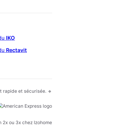
 du
IKO
 du
Rectavit