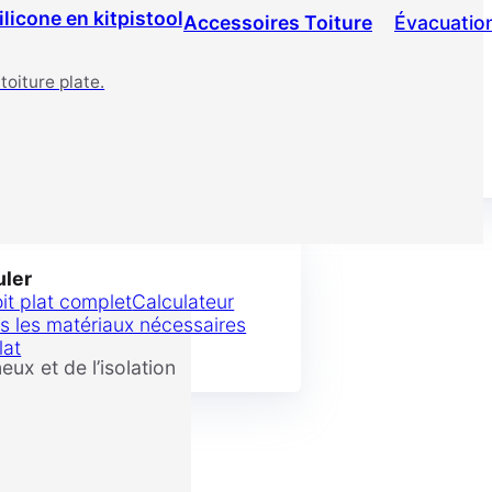
plate : guide étape
Accessoires Toiture
Évacuatio
toiture plate.
uler
oit plat complet
Calculateur
s les matériaux nécessaires
lat