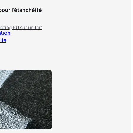
pour l’étanchéité
fing PU sur un toit
ation
lle