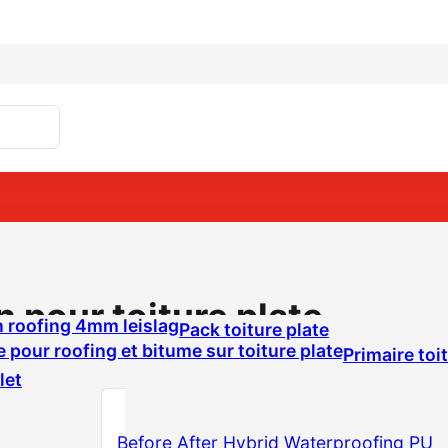
n pour toiture plate
Pack toiture plate
Primaire toi
let