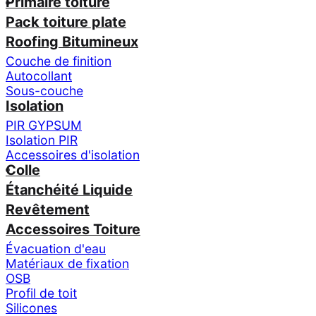
Primaire toiture
Pack toiture plate
Roofing Bitumineux
Couche de finition
Autocollant
Sous-couche
Isolation
PIR GYPSUM
Isolation PIR
Accessoires d'isolation
Colle
Étanchéité Liquide
Revêtement
Accessoires Toiture
Évacuation d'eau
Matériaux de fixation
OSB
Profil de toit
Silicones