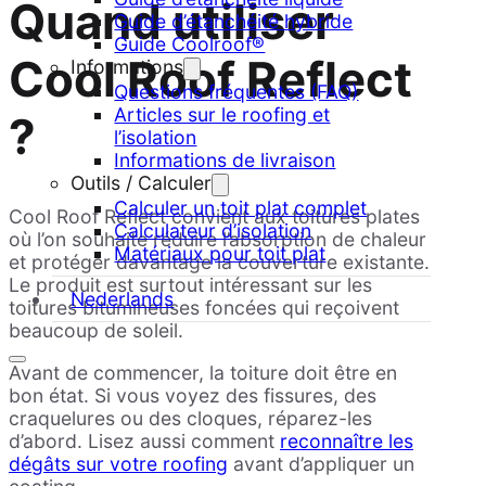
Quand utiliser
Guide d’étanchéité hybride
Guide Coolroof®
Cool Roof Reflect
Informations
Questions fréquentes (FAQ)
Articles sur le roofing et
?
l’isolation
Informations de livraison
Outils / Calculer
Calculer un toit plat complet
Cool Roof Reflect convient aux toitures plates
Calculateur d’isolation
où l’on souhaite réduire l’absorption de chaleur
Matériaux pour toit plat
et protéger davantage la couverture existante.
Le produit est surtout intéressant sur les
Nederlands
toitures bitumineuses foncées qui reçoivent
beaucoup de soleil.
Avant de commencer, la toiture doit être en
bon état. Si vous voyez des fissures, des
craquelures ou des cloques, réparez-les
d’abord. Lisez aussi comment
reconnaître les
dégâts sur votre roofing
avant d’appliquer un