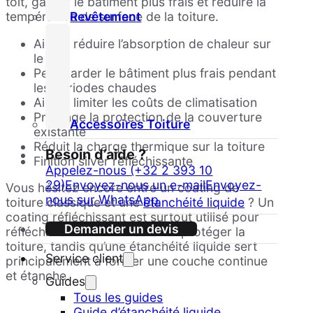
toit, garder le bâtiment plus frais et réduire la
Revêtement
température de surface de la toiture.
Aide à réduire l’absorption de chaleur sur
le toit
Peut garder le bâtiment plus frais pendant
les périodes chaudes
Aide à limiter les coûts de climatisation
Prolonge la protection de la couverture
Accessoires Toiture
existante
Réduit la charge thermique sur la toiture
Besoin d’aide ?
Finition silver réfléchissante
Appelez-nous (+32 2 393 10
29)
Envoyez-nous un e-mail
Envoyez-
Vous hésitez encore entre un coating de
nous sur WhatsApp
toiture classique et une
étanchéité liquide
? Un
coating réfléchissant est surtout utilisé pour
Demander un devis
réfléchir la lumière du soleil et protéger la
toiture, tandis qu’une étanchéité liquide sert
Service client
principalement à former une couche continue
et étanche.
Guides
Tous les guides
Guide d’étanchéité liquide