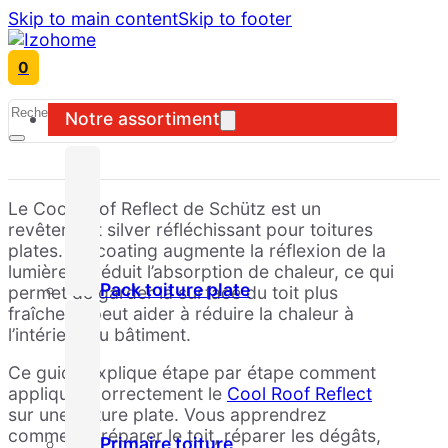
Skip to main content
Skip to footer
0
Search
Notre assortiment
Le Cool Roof Reflect de Schütz est un
revêtement silver réfléchissant pour toitures
plates. Ce coating augmente la réflexion de la
lumière et réduit l’absorption de chaleur, ce qui
Pack toiture plate
permet de garder la surface du toit plus
fraîche et peut aider à réduire la chaleur à
l’intérieur du bâtiment.
Ce guide explique étape par étape comment
appliquer correctement le
Cool Roof Reflect
sur une toiture plate. Vous apprendrez
comment préparer le toit, réparer les dégâts,
Primaire toiture