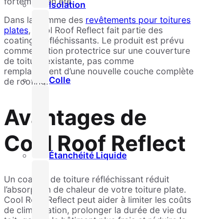
fortement en été.
Isolation
Dans la gamme des
revêtements pour toitures
plates
, Cool Roof Reflect fait partie des
coatings réfléchissants. Le produit est prévu
comme finition protectrice sur une couverture
de toiture existante, pas comme
remplacement d’une nouvelle couche complète
Colle
de roofing.
Avantages de
Cool Roof Reflect
Étanchéité Liquide
Un coating de toiture réfléchissant réduit
l’absorption de chaleur de votre toiture plate.
Cool Roof Reflect peut aider à limiter les coûts
de climatisation, prolonger la durée de vie du