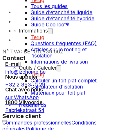
Terug
Tous les guides
Guide d’étanchéité liquide
Guide d’étanchéité hybride
Guide Coolroof®
Informations
Terug
Questions fréquentes (FAQ)
Articles sur le roofing et
N° TVA: BE 1011.839.662
l’isolation
Contact
Informations de livraison
E-mail
Outils / Calculer
info@izohome.be
Terug
Nous appeler
Calculer un toit plat complet
+32 2 393 10 29
Calculateur d’isolation
Chat avec nous
Matériaux pour toit plat
sur WhatsApp
1800 Vilvoorde
Nederlands
Fabriekstraat 54
Service client
Commandes professionnelles
Conditions
générales
Politique de