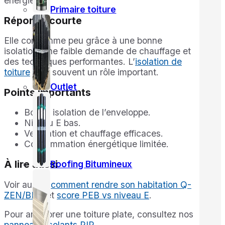
énergie.
Primaire toiture
Réponse courte
Elle consomme peu grâce à une bonne
isolation, une faible demande de chauffage et
des techniques performantes. L’
isolation de
toiture
joue souvent un rôle important.
Outlet
Points importants
Bonne isolation de l’enveloppe.
Niveau E bas.
Ventilation et chauffage efficaces.
Consommation énergétique limitée.
À lire aussi
Roofing Bitumineux
Voir aussi :
comment rendre son habitation Q-
ZEN/BEN
et
score PEB vs niveau E
.
Pour améliorer une toiture plate, consultez nos
panneaux isolants PIR
.