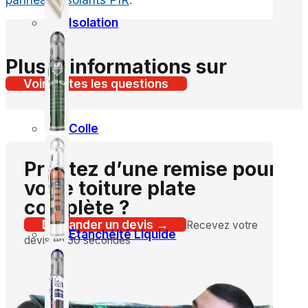
Isolation
Plus d’informations sur
Voir toutes les questions
Colle
Profitez d’une remise pour
votre toiture plate
complète ?
Demander un devis →
Recevez votre
Étanchéité Liquide
devis en 30 secondes