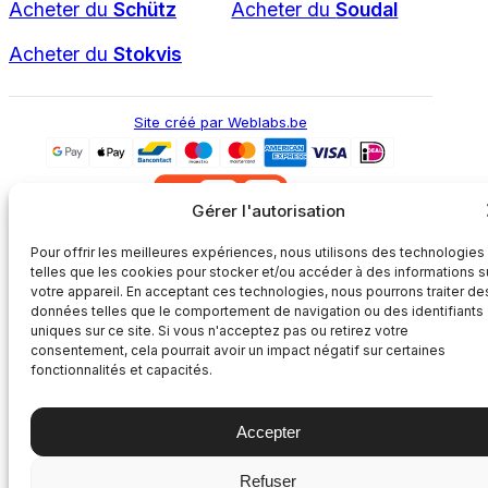
Acheter du
Schütz
Acheter du
Soudal
Acheter du
Stokvis
Site créé par Weblabs.be
Gérer l'autorisation
Pour offrir les meilleures expériences, nous utilisons des technologies
L'article a été ajouté à votre panier.
telles que les cookies pour stocker et/ou accéder à des informations s
Qu’est-ce qu’une habitation Q-ZEN / BEN ? x
1
votre appareil. En acceptant ces technologies, nous pourrons traiter de
données telles que le comportement de navigation ou des identifiants
uniques sur ce site. Si vous n'acceptez pas ou retirez votre
Au panier
Continuer mes achats
consentement, cela pourrait avoir un impact négatif sur certaines
fonctionnalités et capacités.
Accepter
Refuser