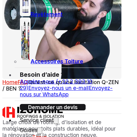
Revêtement
Accessoires Toiture
Besoin d’aide ?
Appelez-nous (+32 2 393 10
Home
FAQ
Qu’est-ce qu’une habitation Q-ZEN
29)
Envoyez-nous un e-mail
Envoyez-
/ BEN ?
nous sur WhatsApp
Demander un devis
Service client
Large choix de roofing, d’isolation et de
matériaux pour toits plats durables, idéal pour
Guides
la rénovation et la construction neuve.