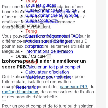
Terug
Tous les guides
Pour une toiture plate, l’association d’une
Guide d’étanchéité liquide
bonne isolation PIR, d’un roofing adapté et
Guide d’étanchéité hybride
d’une mise en œuvre correcte peut aider à
Guide Coolroof®
améliorer le confort et la performance
Informations
énergétique du bâtiment.
Terug
Questions fréquentes (FAQ)
Vous pouvez aussi consulter notre FAQ sur la
Articles sur le roofing et
différence entre le score PEB et le niveau E
l’isolation
pour mieux comprendre les termes utilisés en
Informations de livraison
Belgique.
Outils / Calculer
Izohome peut-il aider à améliorer un
Terug
score PEB ?
Calculer un toit plat complet
Calculateur d’isolation
Oui. Izohome propose des matériaux pour
Matériaux pour toit plat
toiture plate, isolation et rénovation
énergétique, notamment des
panneaux PIR
, du
Nederlands
roofing bitumineux
, des accessoires de fixation
et des produits d’étanchéité.
Pour un projet complet de toiture ou d’isolation,