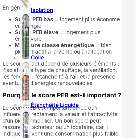
En général :
Isolation
Score PEB bas
= logement plus économe
en énergie
Score PEB élevé
= logement plus
énergivore
Meilleure classe énergétique
= bien
plus attractif à la vente ou à la location
Colle
Le score exact dépend de plusieurs éléments :
l’isolation, le type de chauffage, la ventilation,
les fenêtres, l’étanchéité à l’air et la présence
éventuelle d’énergies renouvelables.
Pourquoi le score PEB est-il important ?
Étanchéité Liquide
Le score PEB est important parce qu’il
influence directement la valeur et l’attractivité
d’un bien immobilier. Un bon score peut
rassurer un acheteur ou un locataire, car il
indique souvent une consommation plus faible