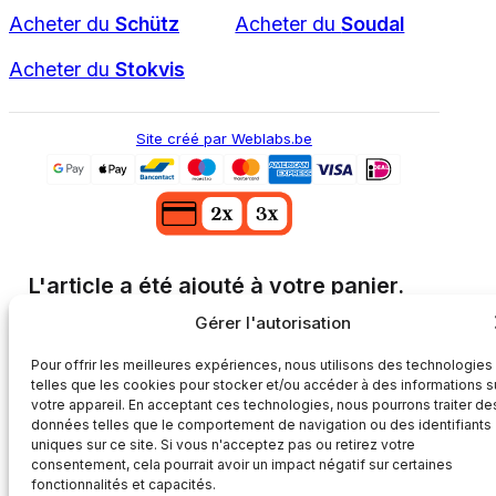
Acheter du
Schütz
Acheter du
Soudal
Acheter du
Stokvis
Site créé par Weblabs.be
L'article a été ajouté à votre panier.
Qu’est-ce qu’un score PEB ? x
1
Gérer l'autorisation
Pour offrir les meilleures expériences, nous utilisons des technologies
Au panier
Continuer mes achats
telles que les cookies pour stocker et/ou accéder à des informations s
votre appareil. En acceptant ces technologies, nous pourrons traiter de
données telles que le comportement de navigation ou des identifiants
uniques sur ce site. Si vous n'acceptez pas ou retirez votre
consentement, cela pourrait avoir un impact négatif sur certaines
fonctionnalités et capacités.