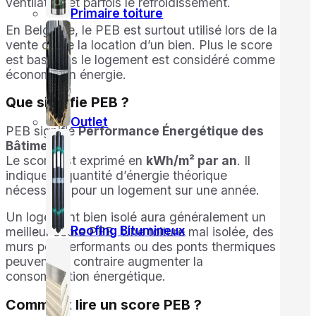
ventilation et parfois le refroidissement.
Primaire toiture
En Belgique, le PEB est surtout utilisé lors de la
vente ou de la location d’un bien. Plus le score
est bas, plus le logement est considéré comme
économe en énergie.
Que signifie PEB ?
Outlet
PEB signifie
Performance Énergétique des
Bâtiments
.
Le score est exprimé en
kWh/m² par an
. Il
indique la quantité d’énergie théorique
nécessaire pour un logement sur une année.
Un logement bien isolé aura généralement un
Roofing Bitumineux
meilleur score PEB. Une toiture mal isolée, des
murs peu performants ou des ponts thermiques
peuvent au contraire augmenter la
consommation énergétique.
Comment lire un score PEB ?