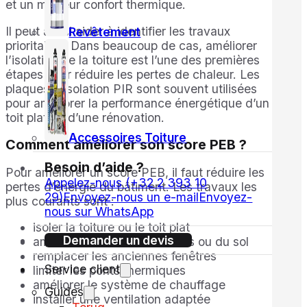
et un meilleur confort thermique.
Il peut aussi aider à identifier les travaux
Revêtement
prioritaires. Dans beaucoup de cas, améliorer
l’isolation de la toiture est l’une des premières
étapes pour réduire les pertes de chaleur. Les
plaques d’isolation PIR sont souvent utilisées
pour améliorer la performance énergétique d’un
toit plat ou d’une rénovation.
Accessoires Toiture
Comment améliorer son score PEB ?
Besoin d’aide ?
Pour améliorer un score PEB, il faut réduire les
Appelez-nous (+32 2 393 10
pertes d’énergie du bâtiment. Les travaux les
29)
Envoyez-nous un e-mail
Envoyez-
plus courants sont :
nous sur WhatsApp
isoler la toiture ou le toit plat
Demander un devis
améliorer l’isolation des murs ou du sol
remplacer les anciennes fenêtres
Service client
limiter les ponts thermiques
améliorer le système de chauffage
Guides
installer une ventilation adaptée