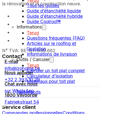
Terug
la rénovation et la construction neuve.
Tous les guides
Guide d’étanchéité liquide
Guide d’étanchéité hybride
Guide Coolroof®
Informations
Terug
Questions fréquentes (FAQ)
Articles sur le roofing et
l’isolation
N° TVA: BE 1011.839.662
Informations de livraison
Contact
Outils / Calculer
E-mail
Terug
info@izohome.be
Calculer un toit plat complet
Nous appeler
Calculateur d’isolation
+32 2 393 10 29
Matériaux pour toit plat
Chat avec nous
sur WhatsApp
Nederlands
1800 Vilvoorde
Fabriekstraat 54
Service client
Commandes professionnelles
Conditions