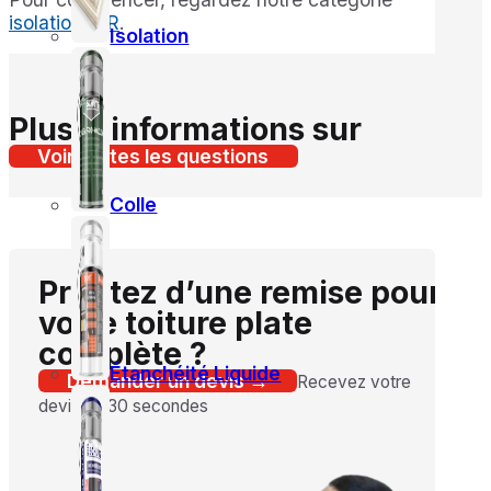
isolation PIR
.
Isolation
Plus d’informations sur
Voir toutes les questions
Colle
Profitez d’une remise pour
votre toiture plate
complète ?
Étanchéité Liquide
Demander un devis →
Recevez votre
devis en 30 secondes