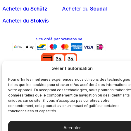
Acheter du
Schütz
Acheter du
Soudal
Acheter du
Stokvis
Site créé par Weblabs.be
Gérer l'autorisation
L'article a été ajouté à votre panier.
Pour offrir les meilleures expériences, nous utilisons des technologies
Comment éviter les pertes de chaleur dans une
telles que les cookies pour stocker et/ou accéder à des informations s
maison ? x
1
votre appareil. En acceptant ces technologies, nous pourrons traiter de
données telles que le comportement de navigation ou des identifiants
uniques sur ce site. Si vous n'acceptez pas ou retirez votre
Au panier
Continuer mes achats
consentement, cela pourrait avoir un impact négatif sur certaines
fonctionnalités et capacités.
Accepter