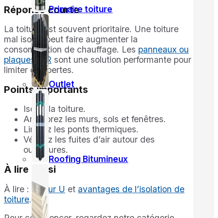
Réponse courte
Primaire toiture
La toiture est souvent prioritaire. Une toiture
mal isolée peut faire augmenter la
consommation de chauffage. Les
panneaux ou
plaques PIR
sont une solution performante pour
limiter ces pertes.
Outlet
Points importants
Isolez la toiture.
Améliorez les murs, sols et fenêtres.
Limitez les ponts thermiques.
Vérifiez les fuites d’air autour des
ouvertures.
Roofing Bitumineux
À lire aussi
À lire :
valeur U
et
avantages de l’isolation de
toiture
.
Pour commencer, regardez notre catégorie