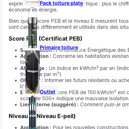
Pack toiture plate
expriment la performance énergétique : plus le chiff
économe en énergie.
Bien que le score PEB et le niveau E mesurent tous
sont calculés différemment et utilisés dans des situ
Score PEB (Certificat PEB)
Primaire toiture
Signification :
Performance Énergétique des 
Application :
Concerne les habitations existant
location.
Affichage :
Un indice en kWh/m² par an (indi
théorique par m²).
Objectif :
Informer les futurs résidents ou ache
bien.
Outlet
Exemple :
Un score PEB de 150 kWh/m² est c
score de 500+ indique une mauvaise isolation
Lien interne (suggéré) :
Comment puis-je am
Niveau E (Niveau E-peil)
Application :
Pour les nouvelles constructions