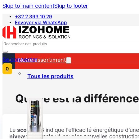
Skip to main content
Skip to footer
+32 2 393 10 29
Envoyer via WhatsApp
Nederlands
Search
Se connecter
Notre assortiment
0
Tous les produits
Quelle est la différence
Le
score PEB
indique l’efficacité énergétique d’une
niveau E
est calculé pour les nouvelles constructi