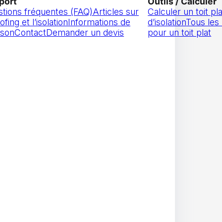
port
Outils / Calculer
tions fréquentes (FAQ)
Articles sur
Calculer un toit p
ofing et l’isolation
Informations de
d’isolation
Tous les
aison
Contact
Demander un devis
pour un toit plat