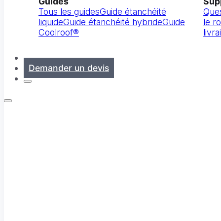
Guides
Sup
Tous les guides
Guide étanchéité
Ques
liquide
Guide étanchéité hybride
Guide
le ro
Coolroof®
livr
Contact
Demander un devis