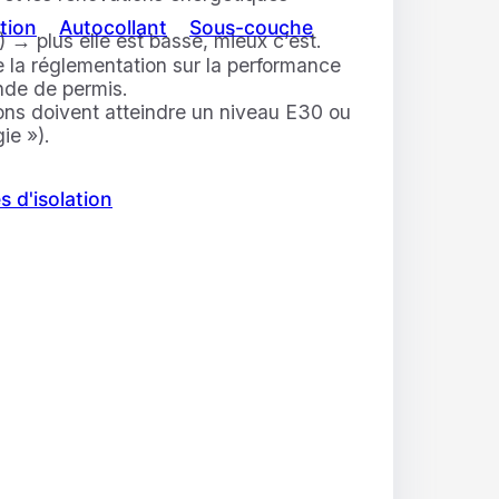
tion
Autocollant
Sous-couche
 → plus elle est basse, mieux c’est.
 la réglementation sur la performance
nde de permis.
ons doivent atteindre un niveau E30 ou
ie »).
s d'isolation