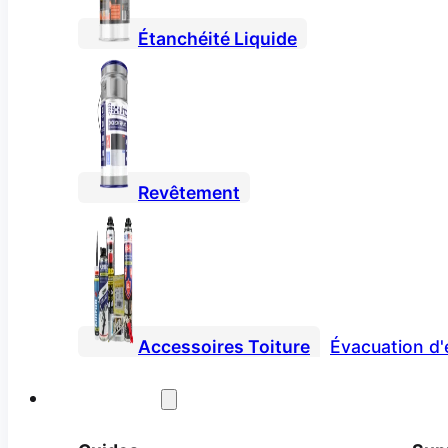
Étanchéité Liquide
Revêtement
Accessoires Toiture
Évacuation d'
Service client