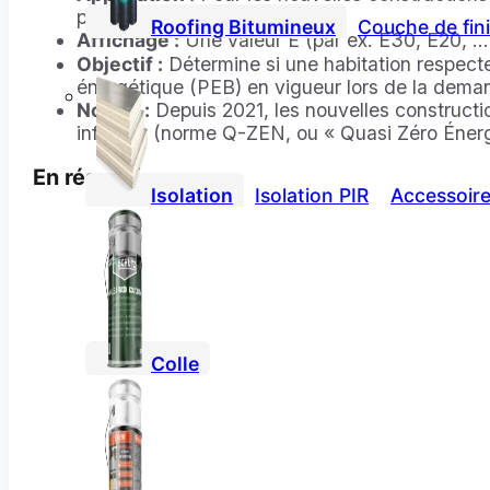
profondes.
Roofing Bitumineux
Couche de fini
Affichage :
Une valeur E (par ex. E30, E20, …)
Objectif :
Détermine si une habitation respecte
énergétique (PEB) en vigueur lors de la dema
Norme :
Depuis 2021, les nouvelles constructi
inférieur (norme Q-ZEN, ou « Quasi Zéro Énerg
En résumé
Isolation
Isolation PIR
Accessoire
Colle