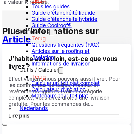
Terug
la valeur R requise.
Tous les guides
Guide d’étanchéité liquide
Guide d’étanchéité hybride
Guide Coolroof®
Plus d’informations sur
Informations
Article
Terug
Questions fréquentes (FAQ)
Articles sur le roofing et
l’isolation
J’habite assez loin, est-ce que vous
Informations de livraison
livrez ?
Outils / Calculer
Terug
Effectivement, nous pouvons aussi livrer. Pour
Calculer un toit plat complet
les commandes de colles, mastics et
Calculateur d’isolation
revêtements liquides (voir la catégorie
Matériaux pour toit plat
complète), vous avez droit à une livraison
gratuite. Pour les commandes de...
Nederlands
Lire plus