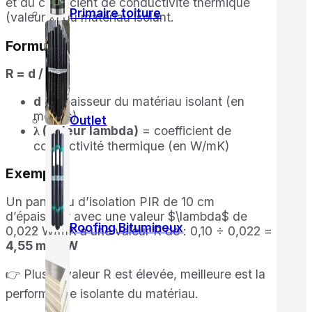
et du coefficient de conductivité thermique
Primaire toiture
(valeur λ) du matériau isolant.
Formule
R = d / λ
d
= épaisseur du matériau isolant (en
mètres)
Outlet
λ
(valeur lambda)
= coefficient de
conductivité thermique (en W/mK)
Exemple
Un panneau d’isolation PIR de 10 cm
d’épaisseur avec une valeur $\lambda$ de
Roofing Bitumineux
0,022 W/mK a une valeur R de : 0,10 ÷ 0,022 =
4,55 m²K/W
👉 Plus la valeur R est élevée, meilleure est la
performance isolante du matériau.