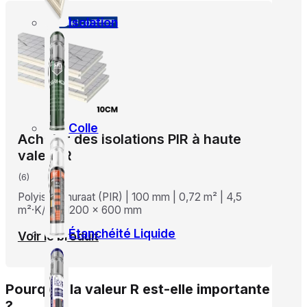
Isolation
Colle
Acheter des isolations PIR à haute
valeur R
(6)
Polyisocianuraat (PIR) | 100 mm | 0,72 m² | 4,5
m²·K/W | 1200 x 600 mm
Étanchéité Liquide
Voir le produit
Pourquoi la valeur R est-elle importante
?