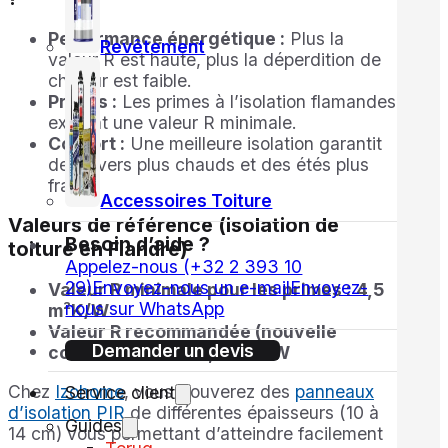
Performance énergétique :
Plus la
Revêtement
valeur R est haute, plus la déperdition de
chaleur est faible.
Primes :
Les primes à l’isolation flamandes
exigent une valeur R minimale.
Confort :
Une meilleure isolation garantit
des hivers plus chauds et des étés plus
frais.
Accessoires Toiture
Valeurs de référence (isolation de
Besoin d’aide ?
toiture en Flandre)
Appelez-nous (+32 2 393 10
29)
Envoyez-nous un e-mail
Envoyez-
Valeur R minimale pour les primes :
4,5
nous sur WhatsApp
m²K/W
Valeur R recommandée (nouvelle
Demander un devis
construction) :
≥ 6,0 m²K/W
Chez
Izohome
, vous trouverez des
panneaux
Service client
d’isolation PIR
de différentes épaisseurs (10 à
Guides
14 cm) vous permettant d’atteindre facilement