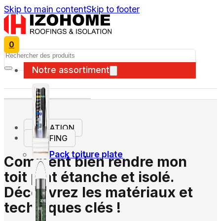
Skip to main content
Skip to footer
0
Search
Notre assortiment
ISOLATION
ROOFING
Pack toiture plate
Comment bien rendre mon
toit plat étanche et isolé.
Découvrez les matériaux et
techniques clés !