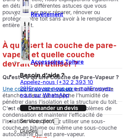
en détail les différentes astuces que vous
pouvez utiliser pour réparer, rénover ou
Revêtement
protéger votre toit sans avoir à le remplacer
entièrement.
À quoi sert la couche de pare-
vapeur et quelle couche
Accessoires Toiture
devrait-on utiliser ?
Besoin d’aide ?
Qu’est-ce qu’une Couche de Pare-Vapeur ?
Appelez-nous (+32 2 393 10
29)
Envoyez-nous un e-mail
Envoyez-
Une couche de pare-vapeur
est une couche
nous sur WhatsApp
étanche à l’eau qui empêche l’humidité de
pénétrer dans l’isolation et la structure du toit.
Demander un devis
C’est essentiel pour éviter les problèmes de
condensation et maintenir l’efficacité de
Service client
l’isolation. Vous pouvez utiliser une sous-
couche en bitume ou même une sous-couche
Guides
autocollante qui est pare-vapeur.