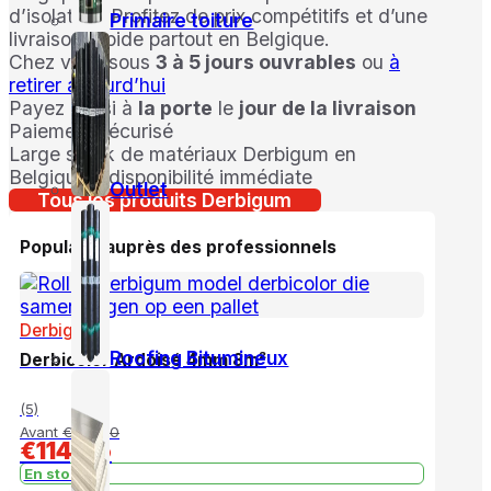
d’isolation. Profitez de prix compétitifs et d’une
Primaire toiture
livraison rapide partout en Belgique.
Chez vous sous
3 à 5 jours ouvrables
ou
à
retirer aujourd’hui
Payez aussi à
la porte
le
jour de la livraison
Paiement sécurisé
Large stock de matériaux Derbigum en
Belgique – disponibilité immédiate
Outlet
Tous les produits Derbigum
Populaire auprès des professionnels
Derbigum
Roofing Bitumineux
Derbicolor Ardoisé 4mm 8m²
(5)
Avant
€
139,00
€
114,95
En stock