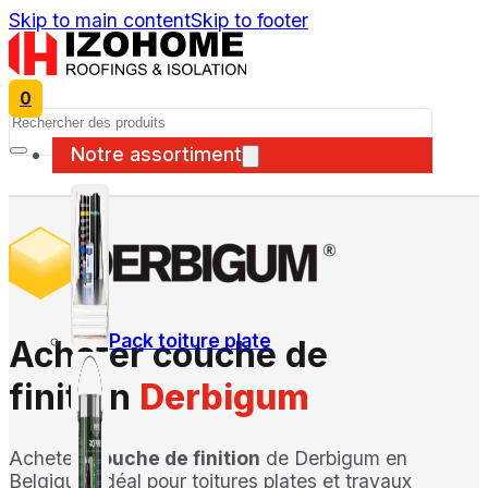
Skip to main content
Skip to footer
0
Search
Notre assortiment
Pack toiture plate
Acheter couche de
finition
Derbigum
Achetez
couche de finition
de Derbigum en
Belgique. Idéal pour toitures plates et travaux