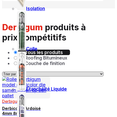
Isolation
Derbigum
produits à
prix compétitifs
Colle
Tous les produits
Roofing Bitumineux
Couche de finition
Étanchéité Liquide
Derbigum
Derbicolor Ardoisé
4mm 8m²