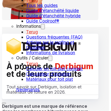
Terug
Tous les guides
Guide d’étanchéité liquide
Guide d’étanchéité hybride
Guide Coolroof®
Informations
Terug
Questions fréquentes (FAQ)
Articles sur le roofing et
l’isolation
Informations de livraison
Outils / Calculer
Terug
À propos de
Derbigum
Calculer un toit plat complet
et de leurs produits
Calculateur d’isolation
Matériaux pour toit plat
Tout savoir sur Derbigum, isolation et
Nederlands
matériaux de toiture en 2026.
Derbigum est une marque de référence