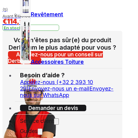
(5)
Revêtement
Avant
€
139,00
€
114,95
En stock
Vous n’êtes pas sûr(e) du produit
Derbigum le plus adapté pour vous ?
Appelez-nous pour un conseil sur
Derbigum
Accessoires Toiture
Besoin d’aide ?
Appelez-nous (+32 2 393 10
29)
Envoyez-nous un e-mail
Envoyez-
nous sur WhatsApp
Demander un devis
Service client
Guides