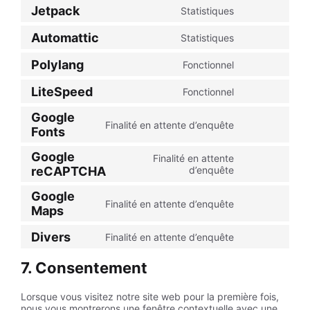
to
adsense
Jetpack
Statistiques
service
Consent
stripe
to
Automattic
Statistiques
service
Consent
jetpack
to
Polylang
Fonctionnel
service
Consent
automattic
to
LiteSpeed
Fonctionnel
service
Consent
polylang
to
Google
service
Finalité en attente d’enquête
Consent
Fonts
litespeed
to
service
Google
Finalité en attente
google-
Consent
reCAPTCHA
d’enquête
fonts
to
service
Google
Finalité en attente d’enquête
google-
Consent
Maps
recaptcha
to
service
Divers
Finalité en attente d’enquête
Consent
google-
to
maps
7. Consentement
service
divers
Lorsque vous visitez notre site web pour la première fois,
nous vous montrerons une fenêtre contextuelle avec une