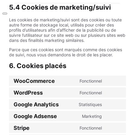
5.4 Cookies de marketing/suivi
Les cookies de marketing/suivi sont des cookies ou toute
autre forme de stockage local, utilisés pour créer des
profils d’utilisateurs afin d’afficher de la publicité ou de
suivre l’utilisateur sur ce site web ou sur plusieurs sites web
dans des finalités marketing similaires.
Parce que ces cookies sont marqués comme des cookies
de suivi, nous vous demandons le droit de les placer.
6. Cookies placés
WooCommerce
Fonctionnel
Consent
to
WordPress
Fonctionnel
service
Consent
woocommerc
to
Google Analytics
Statistiques
service
Consent
wordpress
to
Google Adsense
Marketing
service
Consent
google-
to
analytics
Stripe
Fonctionnel
service
Consent
google-