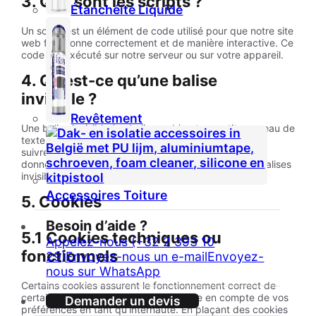
3. Que sont les scripts ?
Étanchéité Liquide
Un script est un élément de code utilisé pour que notre site
web fonctionne correctement et de manière interactive. Ce
code est exécuté sur notre serveur ou sur votre appareil.
4. Qu’est-ce qu’une balise
invisible ?
Revêtement
Une balise invisible (ou balise web) est un petit morceau de
texte ou d’image invisible sur un site web, utilisé pour
suivre le trafic sur un site web. Pour ce faire, diverses
données vous concernant sont stockées à l’aide de balises
invisibles.
Accessoires Toiture
5. Cookies
Besoin d’aide ?
5.1 Cookies techniques ou
Appelez-nous (+32 2 393 10
fonctionnels
29)
Envoyez-nous un e-mail
Envoyez-
nous sur WhatsApp
Certains cookies assurent le fonctionnement correct de
certaines parties du site web et la prise en compte de vos
Demander un devis
préférences en tant qu’internaute. En plaçant des cookies