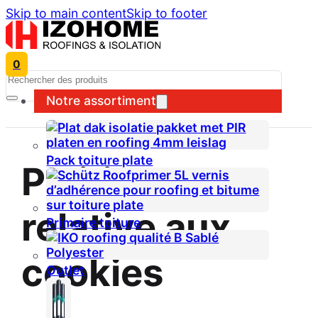
Skip to main content
Skip to footer
0
Search
Notre assortiment
Pack toiture plate
Politique
relative aux
Primaire toiture
cookies
Outlet