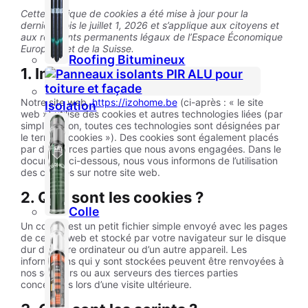
Cette politique de cookies a été mise à jour pour la
dernière fois le juillet 1, 2026 et s’applique aux citoyens et
aux résidents permanents légaux de l’Espace Économique
Européen et de la Suisse.
Roofing Bitumineux
1. Introduction
Notre site web,
https://izohome.be
(ci-après : « le site
Isolation
web ») utilise des cookies et autres technologies liées (par
simplification, toutes ces technologies sont désignées par
le terme « cookies »). Des cookies sont également placés
par des tierces parties que nous avons engagées. Dans le
document ci-dessous, nous vous informons de l’utilisation
des cookies sur notre site web.
2. Que sont les cookies ?
Colle
Un cookie est un petit fichier simple envoyé avec les pages
de ce site web et stocké par votre navigateur sur le disque
dur de votre ordinateur ou d’un autre appareil. Les
informations qui y sont stockées peuvent être renvoyées à
nos serveurs ou aux serveurs des tierces parties
concernées lors d’une visite ultérieure.