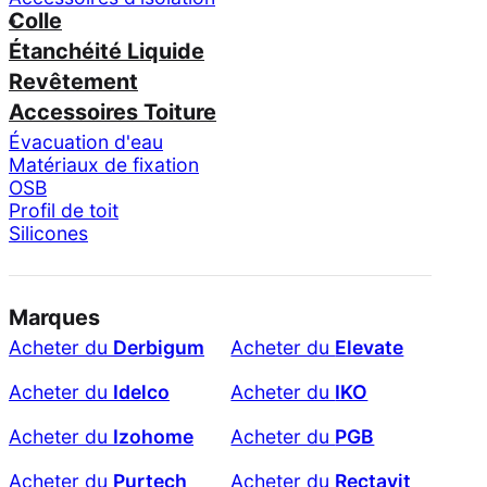
Colle
Étanchéité Liquide
Revêtement
Accessoires Toiture
Évacuation d'eau
Matériaux de fixation
OSB
Profil de toit
Silicones
Marques
Acheter du
Derbigum
Acheter du
Elevate
Acheter du
Idelco
Acheter du
IKO
Acheter du
Izohome
Acheter du
PGB
Acheter du
Purtech
Acheter du
Rectavit