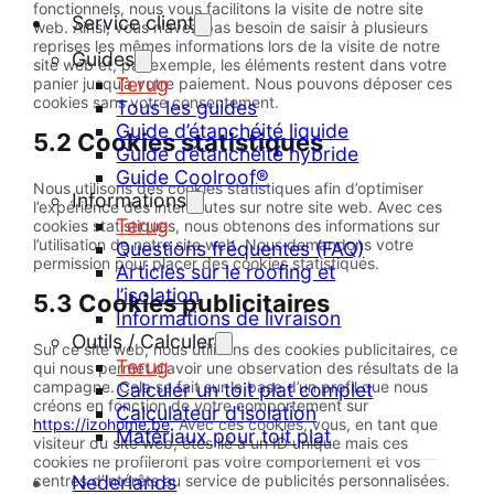
fonctionnels, nous vous facilitons la visite de notre site
Service client
web. Ainsi, vous n’avez pas besoin de saisir à plusieurs
reprises les mêmes informations lors de la visite de notre
Guides
site web et, par exemple, les éléments restent dans votre
Terug
panier jusqu’à votre paiement. Nous pouvons déposer ces
cookies sans votre consentement.
Tous les guides
Guide d’étanchéité liquide
5.2 Cookies statistiques
Guide d’étanchéité hybride
Guide Coolroof®
Nous utilisons des cookies statistiques afin d’optimiser
Informations
l’expérience des internautes sur notre site web. Avec ces
Terug
cookies statistiques, nous obtenons des informations sur
l’utilisation de notre site web. Nous demandons votre
Questions fréquentes (FAQ)
permission pour placer des cookies statistiques.
Articles sur le roofing et
l’isolation
5.3 Cookies publicitaires
Informations de livraison
Outils / Calculer
Sur ce site web, nous utilisons des cookies publicitaires, ce
Terug
qui nous permet d’avoir une observation des résultats de la
campagne. Cela se fait sur la base d’un profil que nous
Calculer un toit plat complet
créons en fonction de votre comportement sur
Calculateur d’isolation
https://izohome.be
. Avec ces cookies, vous, en tant que
Matériaux pour toit plat
visiteur du site web, êtes lié à un ID unique mais ces
cookies ne profileront pas votre comportement et vos
Nederlands
centres d’intérêts au service de publicités personnalisées.