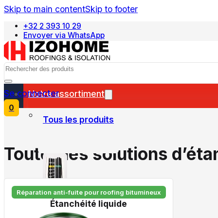
Skip to main content
Skip to footer
+32 2 393 10 29
Envoyer via WhatsApp
Nederlands
Search
Se connecter
Notre assortiment
0
Tous les produits
Toutes les solutions d’éta
Réparation anti-fuite pour roofing bitumineux
Étanchéité liquide