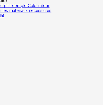
uler
oit plat complet
Calculateur
s les matériaux nécessaires
lat