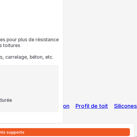
hes pour plus de résistance
 toitures
s, carrelage, béton, etc.
 durée
eau
Matériaux de fixation
Profil de toit
Silicones
ents supports