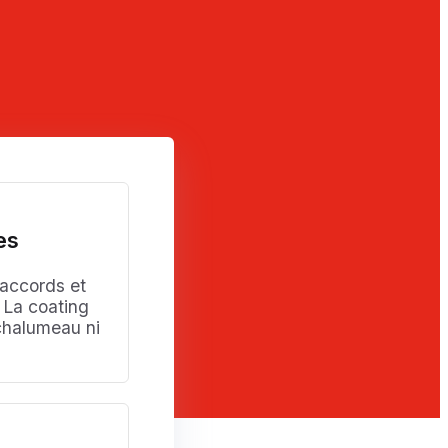
es
raccords et
. La coating
chalumeau ni