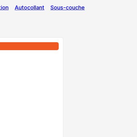
tion
Autocollant
Sous-couche
 d'isolation