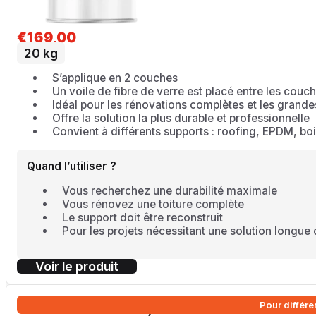
Étanchéité Liquide
€
169,00
20 kg
S’applique en 2 couches
Un voile de fibre de verre est placé entre les couc
Idéal pour les rénovations complètes et les grandes
Offre la solution la plus durable et professionnelle
Convient à différents supports : roofing, EPDM, boi
Revêtement
Quand l’utiliser ?
Vous recherchez une durabilité maximale
Vous rénovez une toiture complète
Le support doit être reconstruit
Pour les projets nécessitant une solution longue
Accessoires Toiture
Évacuation d'
Voir le produit
Service client
Pour différ