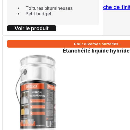
Roofing Bitumineux
Couche de fini
Toitures bitumineuses
Petit budget
Voir le produit
Pour diverses surfaces
Étanchéité liquide hybride
Isolation
Isolation PIR
Accessoires
Colle