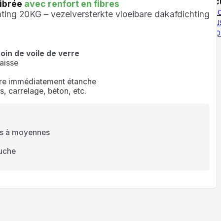
upport
Outils / Calc
fibrée
avec renfort en fibres
uestions fréquentes (FAQ)
Articles sur le
Calculer un t
ofing et l’isolation
Informations de
d’isolation
Tou
vraison
Contact
Demander un devis
pour un toit p
oin de voile de verre
aisse
ture immédiatement étanche
s, carrelage, béton, etc.
tes à moyennes
ouche