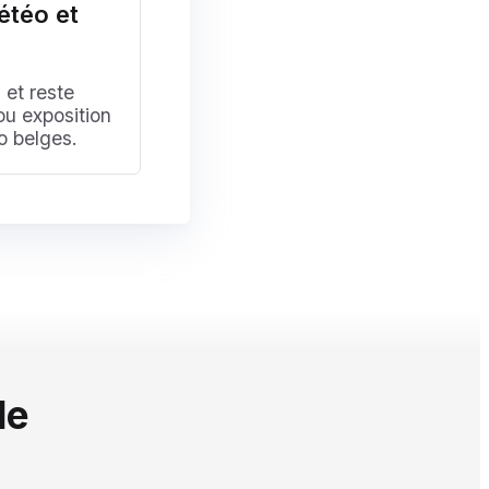
étéo et
 et reste
ou exposition
o belges.
de