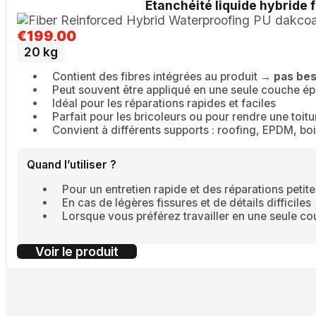
Guides
S
Étanchéité liquide hybride 
Tous les guides
Guide étanchéité
Q
liquide
Guide étanchéité hybride
Guide
ro
€
199,00
Coolroof®
li
20 kg
Contient des fibres intégrées au produit →
pas bes
Contact
Peut souvent être appliqué en une seule couche ép
Demander un devis
Idéal pour les réparations rapides et faciles
Parfait pour les bricoleurs ou pour rendre une toi
Convient à différents supports : roofing, EPDM, boi
Quand l’utiliser ?
Pour un entretien rapide et des réparations peti
En cas de légères fissures et de détails difficiles
Lorsque vous préférez travailler en une seule c
Voir le produit