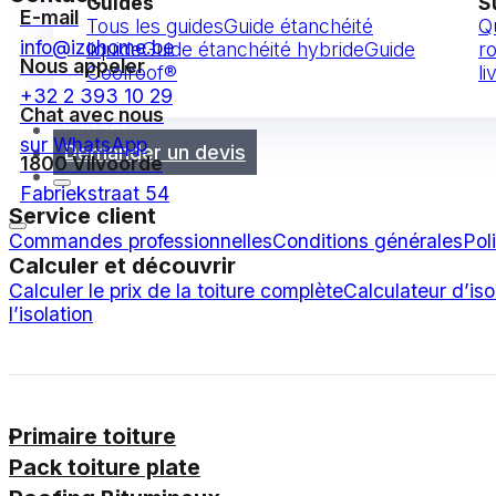
Guides
S
E-mail
Tous les guides
Guide étanchéité
Q
info@izohome.be
liquide
Guide étanchéité hybride
Guide
ro
Nous appeler
Coolroof®
li
+32 2 393 10 29
Chat avec nous
Contact
sur WhatsApp
Demander un devis
1800 Vilvoorde
Fabriekstraat 54
Service client
Commandes professionnelles
Conditions générales
Pol
Calculer et découvrir
Calculer le prix de la toiture complète
Calculateur d’iso
l’isolation
Primaire toiture
Pack toiture plate