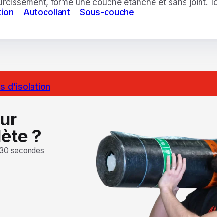
urcissement, forme une couche étanche et sans joint. Id
tion
Autocollant
Sous-couche
 d'isolation
our
lète ?
 30 secondes