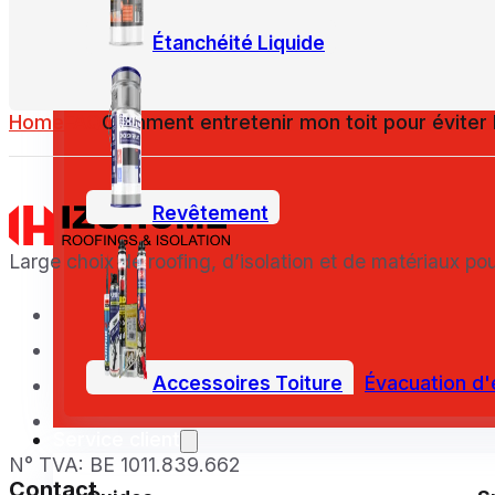
Étanchéité Liquide
Home
FAQ
Comment entretenir mon toit pour évite
Revêtement
Large choix de roofing, d’isolation et de matériaux pou
Accessoires Toiture
Évacuation d'
Service client
N° TVA: BE 1011.839.662
Contact