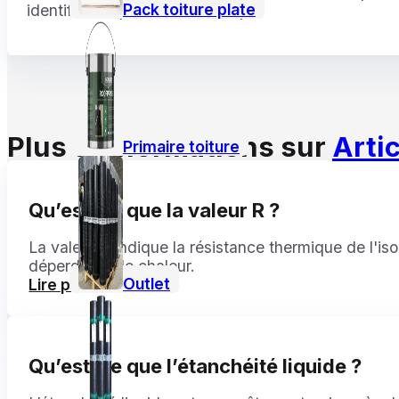
Pack toiture plate
identifier les problèmes à temps.
Plus d’informations sur
Artic
Primaire toiture
Qu’est-ce que la valeur R ?
La valeur R indique la résistance thermique de l'isola
déperdition de chaleur.
Outlet
Lire plus
Qu’est-ce que l’étanchéité liquide ?