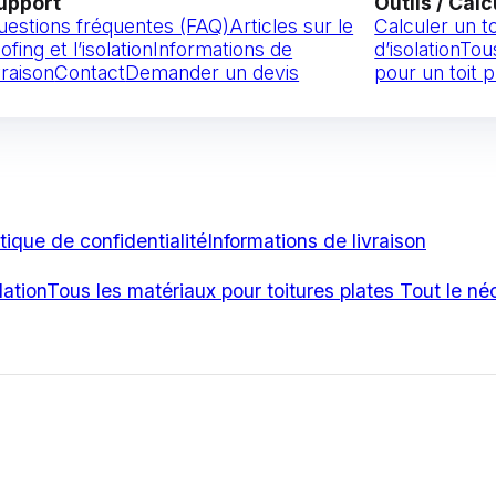
upport
Outils / Calc
uestions fréquentes (FAQ)
Articles sur le
Calculer un t
ofing et l’isolation
Informations de
d’isolation
Tou
vraison
Contact
Demander un devis
pour un toit p
itique de confidentialité
Informations de livraison
lation
Tous les matériaux pour toitures plates
Tout le né