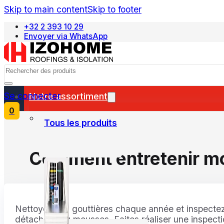
Skip to main content
Skip to footer
+32 2 393 10 29
Envoyer via WhatsApp
Nederlands
Search
Se connecter
Notre assortiment
0
Tous les produits
Comment entretenir mo
Nettoyez vos gouttières chaque année et inspectez v
détachées ou mousses. Faites réaliser une inspectio