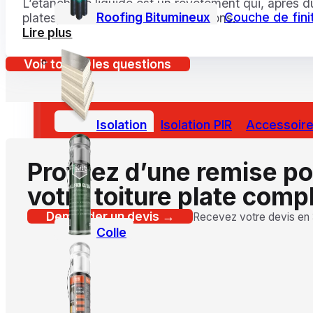
L’étanchéité liquide est un revêtement qui, après d
Roofing Bitumineux
Couche de fini
plates, les terrasses et les fondations.
Lire plus
Voir toutes les questions
Isolation
Isolation PIR
Accessoires
Profitez d’une remise p
votre toiture plate comp
Demander un devis →
Recevez votre devis en
Colle