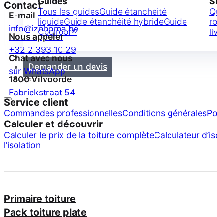
Guides
S
Contact
Tous les guides
Guide étanchéité
Q
E-mail
liquide
Guide étanchéité hybride
Guide
ro
info@izohome.be
Coolroof®
li
Nous appeler
+32 2 393 10 29
Contact
Chat avec nous
Demander un devis
sur WhatsApp
1800 Vilvoorde
Fabriekstraat 54
Service client
Commandes professionnelles
Conditions générales
Po
Calculer et découvrir
Calculer le prix de la toiture complète
Calculateur d’is
l’isolation
Primaire toiture
Pack toiture plate