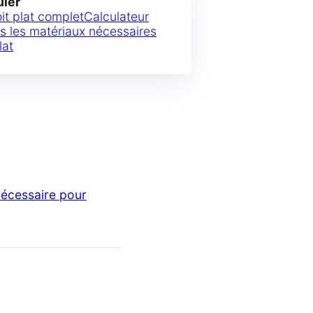
uler
oit plat complet
Calculateur
s les matériaux nécessaires
lat
nécessaire pour