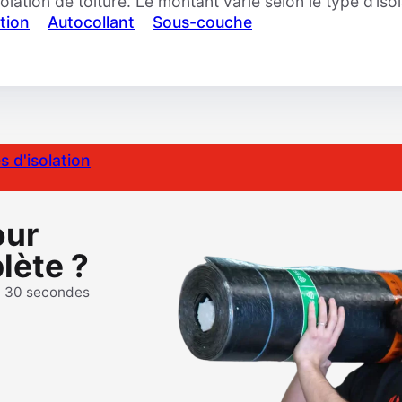
lation de toiture. Le montant varie selon le type d’iso
tion
Autocollant
Sous-couche
s d'isolation
our
lète ?
n 30 secondes