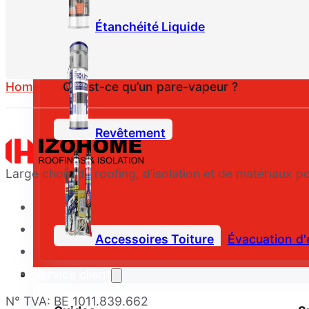
Étanchéité Liquide
Home
FAQ
Qu’est-ce qu’un pare-vapeur ?
Revêtement
Large choix de roofing, d’isolation et de matériaux po
Accessoires Toiture
Évacuation d'
Service client
N° TVA: BE 1011.839.662