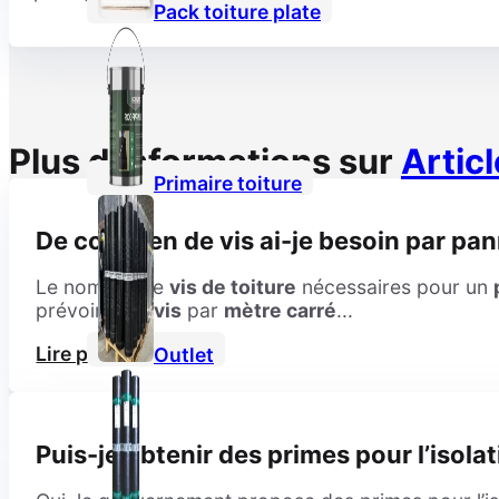
Pack toiture plate
Plus d’informations sur
Articl
Primaire toiture
De combien de vis ai-je besoin par pan
Le nombre de
vis de toiture
nécessaires pour un
prévoir
cinq vis
par
mètre carré
...
Lire plus
Outlet
Puis-je obtenir des primes pour l’isolat