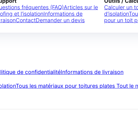
upport
Outils / Calc
uestions fréquentes (FAQ)
Articles sur le
Calculer un t
ofing et l’isolation
Informations de
d’isolation
Tou
vraison
Contact
Demander un devis
pour un toit p
litique de confidentialité
Informations de livraison
olation
Tous les matériaux pour toitures plates
Tout le 