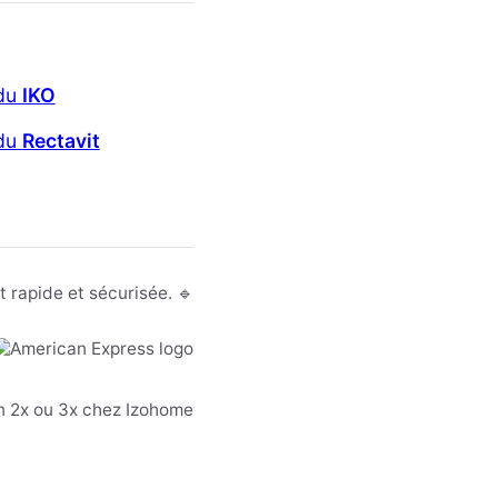
 du
IKO
 du
Rectavit