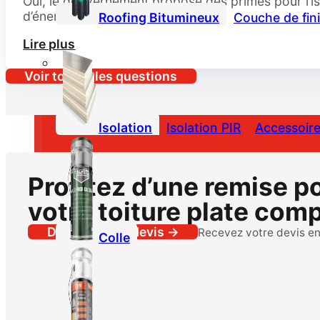
Oui, le gouvernement propose des primes pour l’iso
d’énergie réalisées.
Roofing Bitumineux
Couche de fini
Lire plus
Voir toutes les questions
Isolation
Isolation PIR
Accessoire
Profitez d’une remise p
votre toiture plate comp
Demander un devis →
Recevez votre devis e
Colle