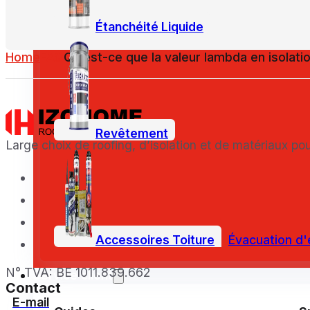
Étanchéité Liquide
Home
FAQ
Qu’est-ce que la valeur lambda en isolati
Revêtement
Large choix de roofing, d’isolation et de matériaux pou
Accessoires Toiture
Évacuation d'
N° TVA: BE 1011.839.662
Service client
Contact
E-mail