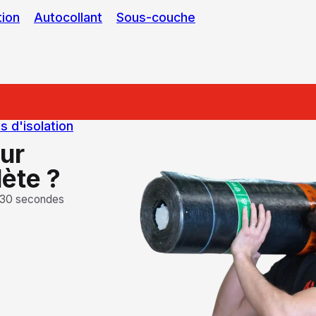
tion
Autocollant
Sous-couche
 d'isolation
our
lète ?
 30 secondes