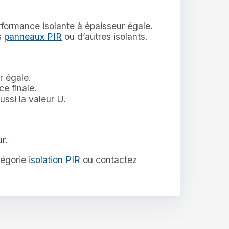
erformance isolante à épaisseur égale.
s
panneaux PIR
ou d’autres isolants.
r égale.
ce finale.
ssi la valeur U.
ur
.
tégorie
isolation PIR
ou contactez