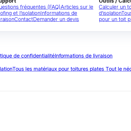
upport
Outils / Calc
uestions fréquentes (FAQ)
Articles sur le
Calculer un t
ofing et l’isolation
Informations de
d’isolation
Tou
vraison
Contact
Demander un devis
pour un toit p
itique de confidentialité
Informations de livraison
lation
Tous les matériaux pour toitures plates
Tout le né