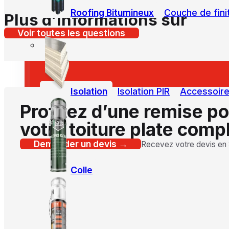
Roofing Bitumineux
Couche de fini
Plus d’informations sur
Voir toutes les questions
Isolation
Isolation PIR
Accessoires
Profitez d’une remise p
votre toiture plate comp
Demander un devis →
Recevez votre devis en
Colle