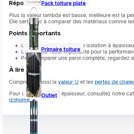
Réponse courte
Pack toiture plate
Plus la valeur lambda est basse, meilleure est la p
Elle sert donc à comparer des matériaux comme le
Points importants
Lambda basse = meilleure isolation à épaisseu
Primaire toiture
L’épaisseur reste importante pour la performan
Pour comparer une paroi complète, regardez au
À lire aussi
Comprenez aussi la
valeur U
et les
pertes de chale
Pour choisir la bonne épaisseur, consultez notre ca
Outlet
Izohome
.