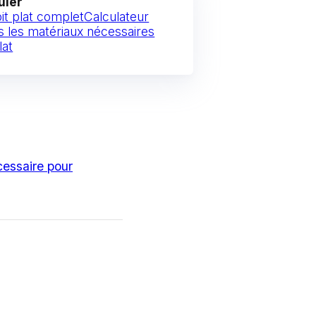
uler
oit plat complet
Calculateur
s les matériaux nécessaires
lat
cessaire pour