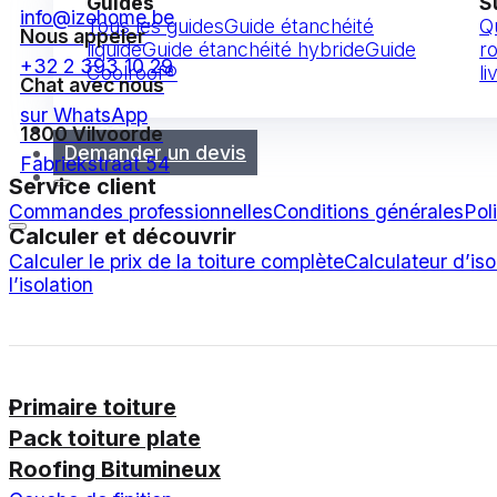
Guides
S
info@izohome.be
Tous les guides
Guide étanchéité
Q
Nous appeler
liquide
Guide étanchéité hybride
Guide
ro
+32 2 393 10 29
Coolroof®
li
Chat avec nous
sur WhatsApp
Contact
1800 Vilvoorde
Demander un devis
Fabriekstraat 54
Service client
Commandes professionnelles
Conditions générales
Pol
Calculer et découvrir
Calculer le prix de la toiture complète
Calculateur d’iso
l’isolation
Primaire toiture
Pack toiture plate
Roofing Bitumineux