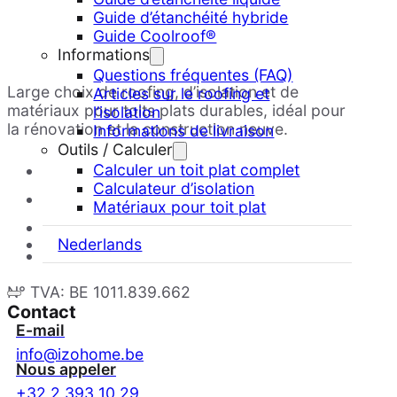
Guide d’étanchéité hybride
Guide Coolroof®
Informations
Questions fréquentes (FAQ)
Large choix de roofing, d’isolation et de
Articles sur le roofing et
matériaux pour toits plats durables, idéal pour
l’isolation
la rénovation et la construction neuve.
Informations de livraison
Outils / Calculer
Calculer un toit plat complet
Calculateur d’isolation
Matériaux pour toit plat
Nederlands
N° TVA: BE 1011.839.662
Contact
E-mail
info@izohome.be
Nous appeler
+32 2 393 10 29