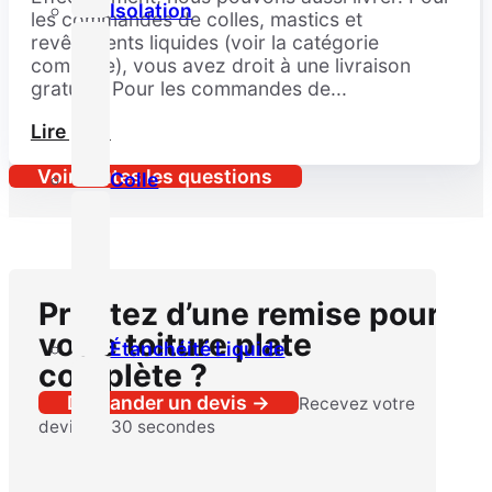
Isolation
les commandes de colles, mastics et
revêtements liquides (voir la catégorie
complète), vous avez droit à une livraison
gratuite. Pour les commandes de...
Lire plus
Voir toutes les questions
Colle
Profitez d’une remise pour
votre toiture plate
Étanchéité Liquide
complète ?
Demander un devis →
Recevez votre
devis en 30 secondes