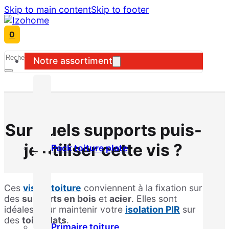
Skip to main content
Skip to footer
0
Search
Notre assortiment
Sur quels supports puis-
je utiliser cette vis ?
Pack toiture plate
Ces
vis de toiture
conviennent à la fixation sur
des
supports en bois
et
acier
. Elles sont
idéales pour maintenir votre
isolation PIR
sur
des
toits plats
.
Primaire toiture