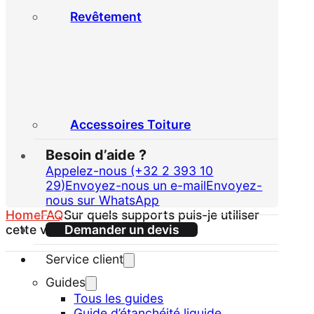
Revêtement
Accessoires Toiture
Besoin d’aide ?
Appelez-nous (+32 2 393 10
29)
Envoyez-nous un e-mail
Envoyez-
nous sur WhatsApp
Home
FAQ
Sur quels supports puis-je utiliser
Demander un devis
cette vis ?
Service client
Guides
Tous les guides
Guide d’étanchéité liquide