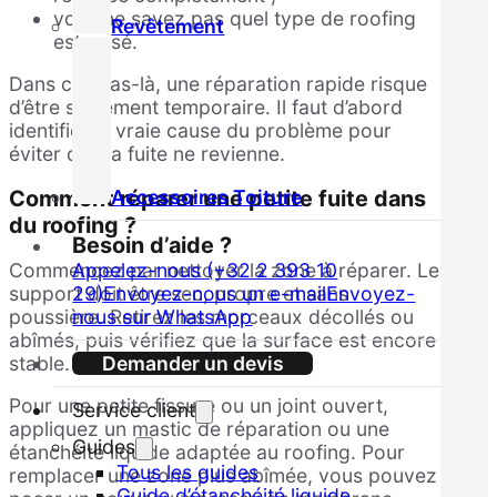
vous ne savez pas quel type de roofing
Revêtement
est posé.
Dans ces cas-là, une réparation rapide risque
d’être seulement temporaire. Il faut d’abord
identifier la vraie cause du problème pour
éviter que la fuite ne revienne.
Accessoires Toiture
Comment réparer une petite fuite dans
du roofing ?
Besoin d’aide ?
Commencez par nettoyer la zone à réparer. Le
Appelez-nous (+32 2 393 10
support doit être sec, propre et sans
29)
Envoyez-nous un e-mail
Envoyez-
poussière. Retirez les morceaux décollés ou
nous sur WhatsApp
abîmés, puis vérifiez que la surface est encore
stable.
Demander un devis
Pour une petite fissure ou un joint ouvert,
Service client
appliquez un mastic de réparation ou une
Guides
étanchéité liquide adaptée au roofing. Pour
Tous les guides
remplacer une zone plus abîmée, vous pouvez
Guide d’étanchéité liquide