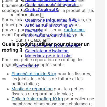
poser un nouveau morceau de membrane
Guide d’étanchéité hybride
bitumineuse avec une colle à froid ou par
Guide Coolroof®
soudage au chalumeau, selon le produit utilisé.
Informations
Sur certains supports poreux ou difficiles, un
Questions fréquentes (FAQ)
primer peut améliorer l’adhérence. Vous
Articles sur le roofing et
pouvez par exemple utiliser un
roofprimer
l’isolation
avant l’application d’une étanchéité liquide.
Informations de livraison
Outils / Calculer
Quels produits utiliser pour réparer un
Calculer un toit plat complet
roofing ?
Calculateur d’isolation
Matériaux pour toit plat
Pour une petite réparation de roofing, les
produits les plus adaptés sont :
Nederlands
Étanchéité liquide 5 kg
pour les fissures,
les joints, les détails de toiture et les
petites fuites ;
Mastic de réparation
pour les petites
fissures et réparations locales ;
Colle à froid roofing 10 kg
pour coller une
membrane bitumineuse sans chalumeau ;