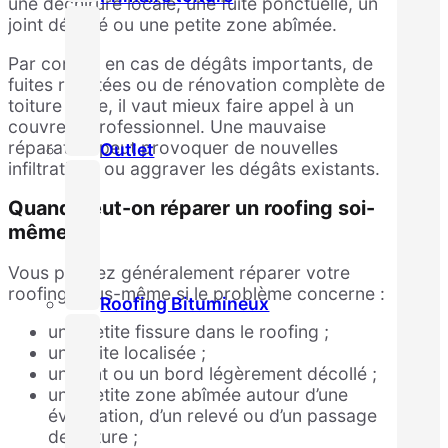
une déchirure locale, une fuite ponctuelle, un
joint décollé ou une petite zone abîmée.
Par contre, en cas de dégâts importants, de
fuites répétées ou de rénovation complète de
toiture plate, il vaut mieux faire appel à un
couvreur professionnel. Une mauvaise
réparation peut provoquer de nouvelles
Outlet
infiltrations ou aggraver les dégâts existants.
Quand peut-on réparer un roofing soi-
même ?
Vous pouvez généralement réparer votre
roofing vous-même si le problème concerne :
Roofing Bitumineux
une petite fissure dans le roofing ;
une fuite localisée ;
un joint ou un bord légèrement décollé ;
une petite zone abîmée autour d’une
évacuation, d’un relevé ou d’un passage
de toiture ;