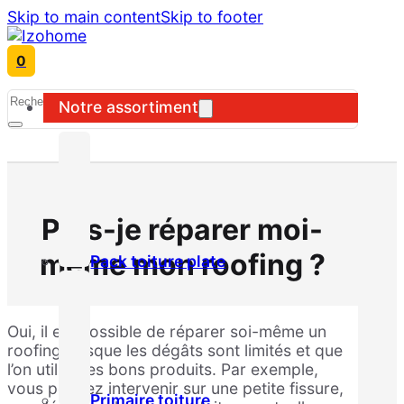
Skip to main content
Skip to footer
0
Search
Notre assortiment
Puis-je réparer moi-
même mon roofing ?
Pack toiture plate
Oui, il est possible de réparer soi-même un
roofing lorsque les dégâts sont limités et que
l’on utilise les bons produits. Par exemple,
vous pouvez intervenir sur une petite fissure,
Primaire toiture