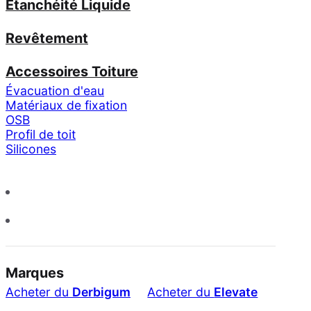
Étanchéité Liquide
Revêtement
Accessoires Toiture
Évacuation d'eau
Matériaux de fixation
OSB
Profil de toit
Silicones
Marques
Acheter du
Derbigum
Acheter du
Elevate