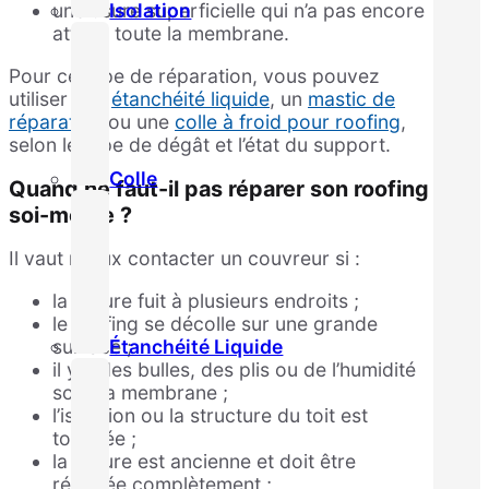
Isolation
une usure superficielle qui n’a pas encore
atteint toute la membrane.
Pour ce type de réparation, vous pouvez
utiliser une
étanchéité liquide
, un
mastic de
réparation
ou une
colle à froid pour roofing
,
selon le type de dégât et l’état du support.
Colle
Quand ne faut-il pas réparer son roofing
soi-même ?
Il vaut mieux contacter un couvreur si :
la toiture fuit à plusieurs endroits ;
le roofing se décolle sur une grande
Étanchéité Liquide
surface ;
il y a des bulles, des plis ou de l’humidité
sous la membrane ;
l’isolation ou la structure du toit est
touchée ;
la toiture est ancienne et doit être
rénovée complètement ;