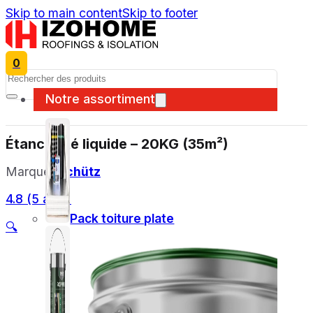
Skip to main content
Skip to footer
0
Search
Notre assortiment
Étanchéité liquide – 20KG (35m²)
Marque:
Schütz
4.8 (5 avis)
Pack toiture plate
🔍