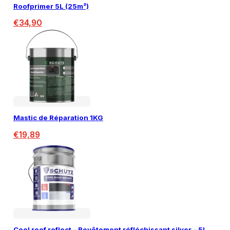
Roofprimer 5L (25m²)
€
34,90
Mastic de Réparation 1KG
€
19,89
Cool roof reflect – Revêtement réfléchissant silver – 5L