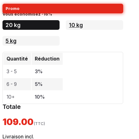
Promo
En général:
€
129,00
Vous économisez
-16%
20 kg
10 kg
5 kg
Quantité
Réduction
3 - 5
3%
6 - 9
5%
10+
10%
Totale
109.00
(TTC)
Livraison incl.