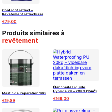
Cool roof reflect –
Revêtement réfléchissant
silver – 5L
€
79,00
produits similaires à
revêtement
Étanchéité Liquide
Hybride PU – 20KG (15m²)
Mastic de Réparation 1KG
€
169,00
€
19,89