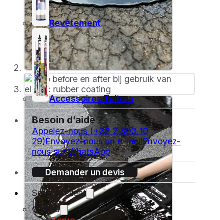
Revêtement
Accessoires Toiture
Besoin d’aide ?
Appelez-nous (+32 2 393 10
29)
Envoyez-nous un e-mail
Envoyez-
nous sur WhatsApp
Demander un devis
Service client
Guides