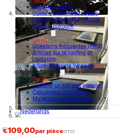
Terug
Tous les guides
Guide d’étanchéité liquide
Guide d’étanchéité hybride
Guide Coolroof®
Informations
Terug
Questions fréquentes (FAQ)
Articles sur le roofing et
l’isolation
Informations de livraison
Outils / Calculer
Terug
Calculer un toit plat complet
Calculateur d’isolation
Matériaux pour toit plat
Nederlands
€
109,00
par pièce
(TTC)