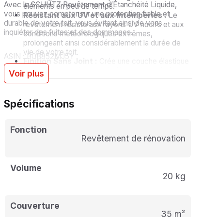
Avec le SCHÜTZ Revêtement d’Étanchéité Liquide,
éléments en peu de temps.
vous pouvez compter sur une protection fiable et
Résistant aux UV et aux Intempéries :
Le
durable de votre toit, vous évitant ainsi de vous
revêtement résiste aux rayons UV nocifs et aux
inquiéter des fuites et des dommages.
conditions météorologiques extrêmes,
prolongeant ainsi considérablement la durée de
vie de votre toit.
ASIN : B0B852MJ5Y
Finition Sans Joint :
Crée une couche élastique
et sans joint, minimisant ainsi les risques de fuites
Voir plus
futures.
Respectueux de l’Environnement :
Sans
solvants nocifs et conforme aux normes
Spécifications
environnementales les plus strictes.
Fonction
Revêtement de rénovation
Volume
20 kg
Couverture
35 m²