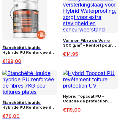
Voile en Fibre de Verre
300 g/m² – Renfort pour
Étanchéité Liquide
Étanchéité Liquide – 5 m²
Hybride PU Renforcée de
€
14,95
Fibres – 20KG (12m²)
€
199,00
Hybrid Topcoat PU –
Couche de protection
Étanchéité Liquide
résistante aux UV 9 kg (60
Hybride PU Renforcée de
€
119,00
m²)
Fibres – 7KG (5m²)
€
79,00