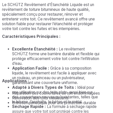
Le SCHÜTZ Revêtement d’Étanchéité Liquide est un
revêtement de toiture bitumineux de haute qualité,
spécialement conçu pour restaurer, rénover et
entretenir votre toit. Ce revêtement avancé offre une
solution fiable pour restaurer l’étanchéité et protéger
votre toit contre les fuites et les intempéries.
Caractéristiques Principales :
Excellente Étanchéité :
Le revêtement
SCHÜTZ forme une barrière durable et flexible qui
protège efficacement votre toit contre l’infiltration
d’eau.
Application Facile :
Grâce à sa composition
liquide, le revêtement est facile à appliquer avec
un rouleau, un pinceau ou un pulvérisateur,
Applications :
garantissant une couverture uniforme.
Adapté à Divers Types de Toits :
Idéal pour
une utilisation sur des toits plats, aussi bien sur
Réparation des couvertures de toit endommagées
des couvertures neuves qu’existantes, telles que
Rénovation des toits vieillissants
le bitume, l’asphalte, le béton et le métal.
Entretien périodique pour une protection durable
Séchage Rapide :
La formule à séchage rapide
assure que votre toit soit protégé contre les