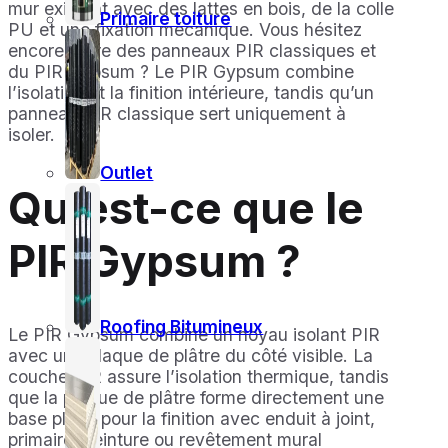
mur existant avec des lattes en bois, de la colle
Primaire toiture
PU et une fixation mécanique. Vous hésitez
encore entre des panneaux PIR classiques et
du PIR Gypsum ? Le PIR Gypsum combine
l’isolation et la finition intérieure, tandis qu’un
panneau PIR classique sert uniquement à
isoler.
Outlet
Qu’est-ce que le
PIR Gypsum ?
Roofing Bitumineux
Le PIR Gypsum combine un noyau isolant PIR
avec une plaque de plâtre du côté visible. La
couche PIR assure l’isolation thermique, tandis
que la plaque de plâtre forme directement une
base plane pour la finition avec enduit à joint,
primaire, peinture ou revêtement mural