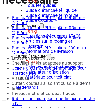
Terug
Tous les guides
Guide d’étanchéité liquide
Guide d’étanchéité hybride
Panneau isolant PIR + plâtre 40mm +
Guide Coolroof®
12,5mm
Informations
Panneau isolant PIR + plâtre 60mm +
Terug
12,5mm
Questions fréquentes (FAQ)
Panneau isolant PIR + plâtre 80mm +
Articles sur le roofing et
12,5mm
l’isolation
Panneau isolant PIR + plâtre 100mm +
Informations de livraison
12,5mm
Outils / Calculer
Lattes en bois traitées
Terug
Chevilles et vis adaptées au support
Calculer un toit plat complet
Colle PU ou mousse de montage pour
Calculateur d’isolation
isolation PIR
Matériaux pour toit plat
Visseuse
Cutter, couteau à isolant ou scie à dents
Nederlands
fines
Niveau, mètre et cordeau traceur
Ruban aluminium pour une finition étanche
à l’air