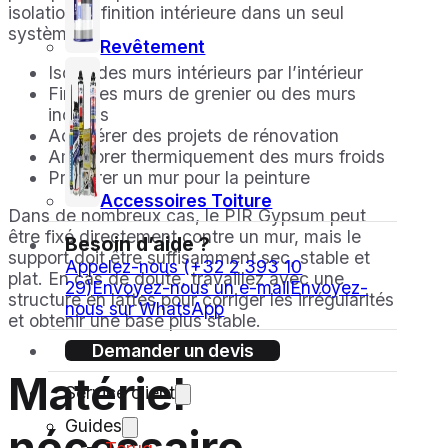
isolation et finition intérieure dans un seul
système.
Revêtement
Isoler des murs intérieurs par l’intérieur
Finir des murs de grenier ou des murs
inclinés
Accélérer des projets de rénovation
Améliorer thermiquement des murs froids
Préparer un mur pour la peinture
Accessoires Toiture
Dans de nombreux cas, le PIR Gypsum peut
être fixé directement contre un mur, mais le
Besoin d’aide ?
support doit être suffisamment sec, stable et
Appelez-nous (+32 2 393 10
plat. En cas de doute, travaillez avec une
29)
Envoyez-nous un e-mail
Envoyez-
structure en lattes pour corriger les irrégularités
nous sur WhatsApp
et obtenir une base plus stable.
Demander un devis
Matériel
Service client
Guides
nécessaire