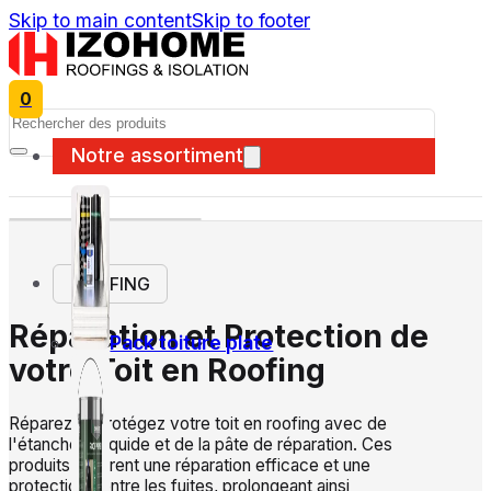
Skip to main content
Skip to footer
0
Search
Notre assortiment
ROOFING
Réparation et Protection de
Pack toiture plate
votre Toit en Roofing
Réparez et protégez votre toit en roofing avec de
l'étanchéité liquide et de la pâte de réparation. Ces
produits assurent une réparation efficace et une
protection contre les fuites, prolongeant ainsi