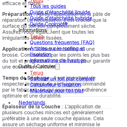
Terug
efficace et fiable.
Tous les guides
Guide d’étanchéité liquide
Préparation
: Après l’application de la pâte de
Guide d’étanchéité hybride
réparation (si nécessaire), il est crucial que la
Guide Coolroof®
surface du toit soit complètement sèche.
Informations
Assurez-vous également que toutes les
Terug
irrégularités soient lissées.
Questions fréquentes (FAQ)
Articles sur le roofing et
Application
: Utilisez un rouleau ou une
l’isolation
brosse. Commencez par les points les plus bas
Informations de livraison
du toit et progressez vers le haut, pour garantir
Outils / Calculer
une couverture uniforme.
Terug
Temps de Séchage
: Il est important de
Calculer un toit plat complet
respecter le temps de séchage recommandé
Calculateur d’isolation
par le fabricant, ce qui assure une adhérence
Matériaux pour toit plat
optimale et une durabilité.
Nederlands
Épaisseur de la Couche
: L’application de
plusieurs couches minces est généralement
préférable à une seule couche épaisse. Cela
assure un séchage uniforme et minimise le