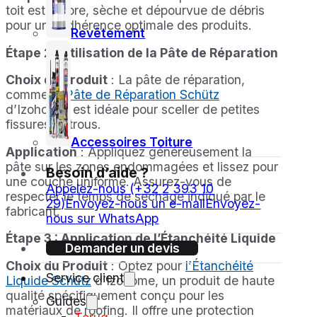
toit est propre, sèche et dépourvue de débris
pour une adhérence optimale des produits.
Revêtement
Étape 2 : Utilisation de la Pâte de Réparation
Choix du Produit
: La pâte de réparation,
comme la
Pâte de Réparation Schütz
d’Izohome, est idéale pour sceller de petites
fissures et trous.
Accessoires Toiture
Application
: Appliquez généreusement la
pâte sur les zones endommagées et lissez pour
Besoin d’aide ?
une couche uniforme. Assurez-vous de
Appelez-nous (+32 2 393 10
respecter le temps de séchage indiqué par le
29)
Envoyez-nous un e-mail
Envoyez-
fabricant.
nous sur WhatsApp
Étape 3 : Application de l’Étanchéité Liquide
Demander un devis
Choix du Produit
: Optez pour
l’Étanchéité
Service client
Liquide Schütz
d’Izohome, un produit de haute
qualité spécifiquement conçu pour les
Guides
matériaux de roofing. Il offre une protection