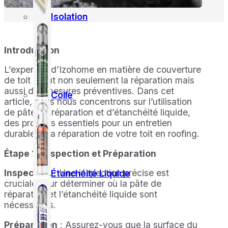
Isolation
Introduction
L’expertise d’Izohome en matière de couverture
de toit inclut non seulement la réparation mais
aussi des mesures préventives. Dans cet
Colle
article, nous nous concentrons sur l’utilisation
de pâte de réparation et d’étanchéité liquide,
des produits essentiels pour un entretien
durable et la réparation de votre toit en roofing.
Étape 1 : Inspection et Préparation
Inspection
: Une inspection précise est
Étanchéité Liquide
cruciale pour déterminer où la pâte de
réparation et l’étanchéité liquide sont
nécessaires.
Préparation
: Assurez-vous que la surface du