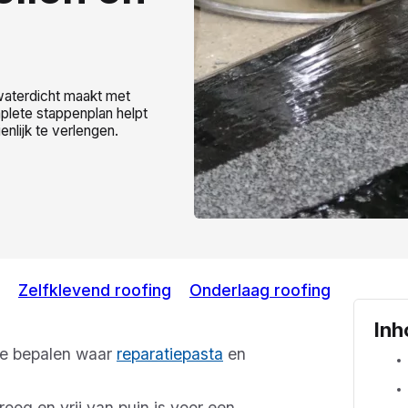
 waterdicht maakt met
plete stappenplan helpt
nlijk te verlengen.
Zelfklevend roofing
Onderlaag roofing
Inh
te bepalen waar
reparatiepasta
en
og en vrij van puin is voor een