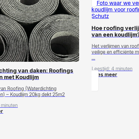
Hoe roofing verl
van een koudlijm
Het verlijmen van roof
veilige en efficiënte
…
Leestijd: 4 minuten
chting van daken: Roofings
Lees meer
n met Koudlijm
van Roofing (Waterdichting
) – Koudlijm 20kg dekt 25m2
2 minuten
er