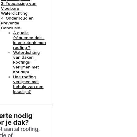
3. Toepassing van
Vloeibare
Waterdichting
4. Onderhoud en
Preventie
Conclusie
À quelle
fréquence dois-
je entretenir mon
roofing ?
Waterdichting
Siliconen
van daken:
Roofings
verlijmen met
Koudlijm
Hoe roofing
verlijmen met
behulp van een
koudlijm?
erte nodig
r je dak?
t aantal roofing,
tie of