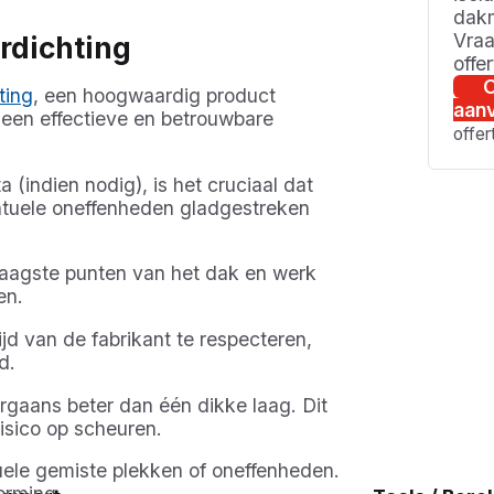
dakm
Vraa
rdichting
offe
O
ting
, een hoogwaardig product
aan
t een effectieve en betrouwbare
offer
(indien nodig), is het cruciaal dat
entuele oneffenheden gladgestreken
e laagste punten van het dak en werk
en.
jd van de fabrikant te respecteren,
d.
gaans beter dan één dikke laag. Dit
risico op scheuren.
uele gemiste plekken of oneffenheden.
erming.