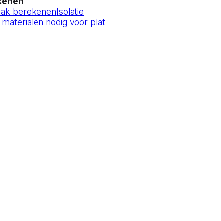
ekenen
 dak berekenen
Isolatie
 materialen nodig voor plat