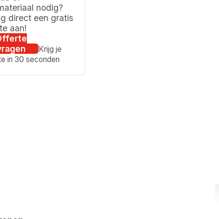
ateriaal nodig?
g direct een gratis
rte aan!
fferte
vragen
Krijg je
te in 30 seconden