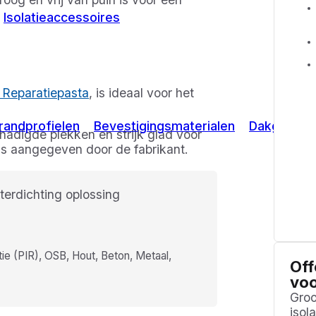
Isolatieaccessoires
 Reparatiepasta
, is ideaal voor het
randprofielen
Bevestigingsmaterialen
Dakgoten
adigde plekken en strijk glad voor
ls aangegeven door de fabrikant.
ie (PIR), OSB, Hout, Beton, Metaal,
Off
voo
Groo
isola