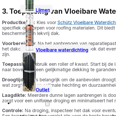
3. Toepassing van Vloeibare Wate
Lijmen
Productkeuze:
Kies voor
Schütz Vloeibare Waterdich
specifiek ontworpen voor roofing materialen. Dit bied
bescherming en lekvrij dak.
Voorbereiding:
Na het aanbrengen van reparatiepasta 
het dakoppervlak volledig droog is. Zorg ook dat ev
Vloeibare waterdichting
zijn.
Toepassing:
Gebruik een roller of kwast. Start bij d
naar boven, om een gelijkmatige dekking te garander
Droogtijd:
Het is belangrijk om de aanbevolen droogti
wat zorgt voor een optimale hechting en duurzaamhei
Outlet
Laagdikte:
Meerdere dunne lagen aanbrengen is door
zorgt voor een uniforme droging en minimaliseert het 
Klantenservice
Controle:
Na droging, inspecteer het dak voor event
Een tweede laag kan vereist zijn voor de beste besch