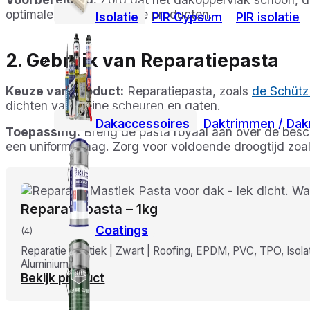
optimale hechting van de producten.
Isolatie
PIR Gypsum
PIR isolatie
2. Gebruik van Reparatiepasta
Keuze van Product:
Reparatiepasta, zoals
de Schütz
dichten van kleine scheuren en gaten.
Dakaccessoires
Daktrimmen / Dak
Toepassing:
Breng de pasta royaal aan over de besch
een uniforme laag. Zorg voor voldoende droogtijd zoa
Reparatiepasta – 1kg
Coatings
(4)
Reparatie mastiek | Zwart | Roofing, EPDM, PVC, TPO, Isolat
Aluminium, …
Bekijk product