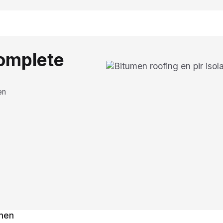
complete
en
rmen