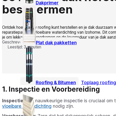
Dakprimer
beschermen
Ontdek hoe je jouw roofing kunt herstellen en je dak duurzaam
reparatiepasta en vloeibare waterdichting van Izohome. Dit com
je om lekkages te voorkomen en de levensduur van je dak aanzie
Geschreven door: Sofian E.
Plat dak pakketten
Leestijd: 3 minuten
Roofing & Bitumen
Toplaag roofing
1. Inspectie en Voorbereiding
Inspectie:
Een nauwkeurige inspectie is cruciaal om 
vloeibare waterdichting
nodig zijn.
Voorbereiding:
Zorg dat het dakoppervlak schoon, dro