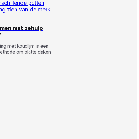
ijmen met behulp
?
ing met koudlijm is een
 methode om platte daken