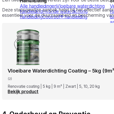
Handleiding
S
Alle handleidingen
Vloeibare waterdichting
V
Deze stapsgewijze aanpak helpt bij het effectief aanb
handleiding
Hybride waterdichting
r
essentieel voor de duurzaamheid en bescherming van
handleiding
Coolroof® handleiding
is
a
Contact
Offerte aanvragen
Vloeibare Waterdichting Coating – 5kg (9m²
(2)
Renovatie coating | 5 kg | 9 m² | Zwart | 5, 10, 20 kg
Bekijk product