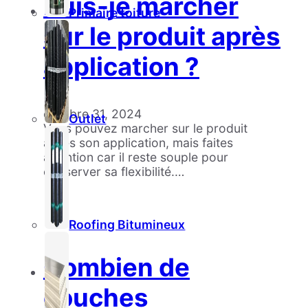
Puis-je marcher
Primaire toiture
sur le produit après
application ?
octobre 31, 2024
Outlet
Vous pouvez marcher sur le produit
après son application, mais faites
attention car il reste souple pour
conserver sa flexibilité.…
Roofing Bitumineux
Combien de
couches