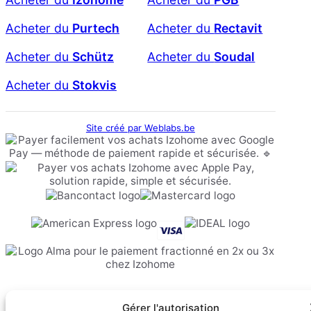
Acheter du
Purtech
Acheter du
Rectavit
Acheter du
Schütz
Acheter du
Soudal
Acheter du
Stokvis
Site créé par Weblabs.be
L'article a été ajouté à votre panier.
Gérer l'autorisation