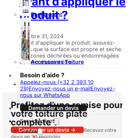
avant d’appliquer le
produit ?
Revêtement
octobre 31, 2024
Avant d'appliquer le produit, assurez-
vous que la surface est propre et sèche.
Les zones déchirées ou endommagées
Accessoires Toiture
doivent d'abord être…
Besoin d’aide ?
Appelez-nous (+32 2 393 10
29)
Envoyez-nous un e-mail
Envoyez-
nous sur WhatsApp
Profitez d’une remise pour
Demander un devis
votre toiture plate
complète ?
Service client
Demander un devis →
Recevez votre
Guides
devis en 30 secondes