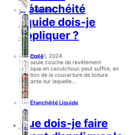
d’étanchéité
Isolation
liquide dois-je
appliquer ?
octobre 31, 2024
Colle
Une seule couche de revêtement
élastique en caoutchouc peut suffire, en
fonction de la couverture de toiture
existante sur laquelle…
Étanchéité Liquide
Que dois-je faire