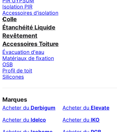
PIR GYPSUM
Isolation PIR
Accessoires d'isolation
Colle
Étanchéité Liquide
Revêtement
Accessoires Toiture
Évacuation d'eau
Matériaux de fixation
OSB
Profil de toit
Silicones
Marques
Acheter du
Derbigum
Acheter du
Elevate
Acheter du
Idelco
Acheter du
IKO
Acheter du
Izohome
Acheter du
PGB