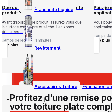
Que dois-je faire avant d’appliquer le
Puis-je 
Étanchéité Liquide
produit ?
applicat
Avant d’appliquer le produit, assurez-vous que
Vous pouve
la surface est propre et sèche. Les zones
application
déchirées …
Temps de l
Temps de lecture : 1 minutes
Lire plus
Lire plus
Revêtement
Accessoires Toiture
Évacuation d'
Profitez d’une remise p
Service client
votre toiture plate comp