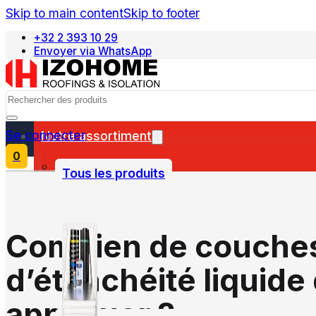
Skip to main content
Skip to footer
+32 2 393 10 29
Envoyer via WhatsApp
Nederlands
Search
Se connecter
Notre assortiment
0
Tous les produits
Combien de couche
d’étanchéité liquide 
appliquer ?