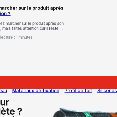
marcher sur le produit après
ion ?
z marcher sur le produit après son
, mais faites attention car il reste …
ecture : 1 minutes
eau
Matériaux de fixation
Profil de toit
Silicones
our
lète ?