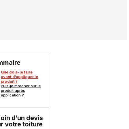
mmaire
Que dois-je faire
avant d’appliquer le
produit ?
Puis-je marcher sur le
produit après
application ?
oin d’un devis
r votre toiture