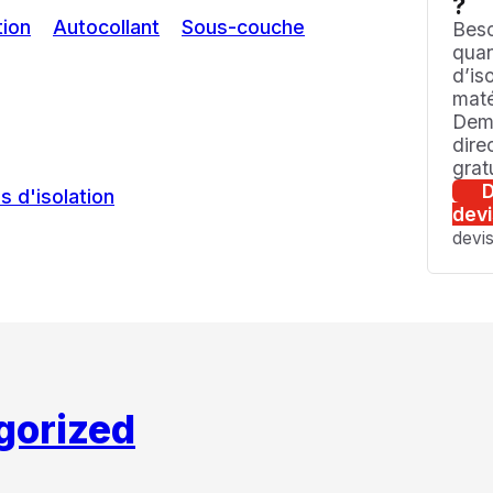
?
tion
Autocollant
Sous-couche
Beso
quan
d’is
maté
Dem
dire
gratu
 d'isolation
dev
devi
gorized