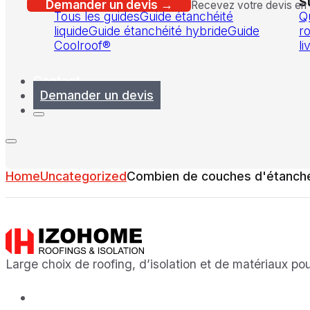
Guides
S
Demander un devis →
Recevez votre devis en
Tous les guides
Guide étanchéité
Q
liquide
Guide étanchéité hybride
Guide
ro
Coolroof®
li
Contact
Demander un devis
Home
Uncategorized
Combien de couches d'étanchéit
Large choix de roofing, d’isolation et de matériaux pou