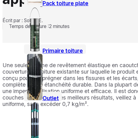
Pack toiture plate
Écrit par : Sofian E.
Temps de lecture :2 minutes
Primaire toiture
Une seule couche de revêtement élastique en caoutcho
couverture de toiture existante sur laquelle le produit
conçu pour s’imprégner dans les fissures et les écarts
complète et une étanchéité durable. Dans la plupart de
une imperméabilisation uniforme et efficace. Il est do
couches. Pour obtenir les meilleurs résultats, veillez 
Outlet
uniforme, sans excéder 0,7 kg/m².