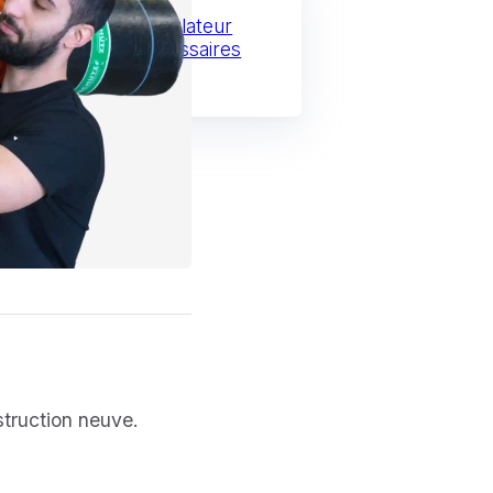
uler
oit plat complet
Calculateur
s les matériaux nécessaires
lat
nstruction neuve.