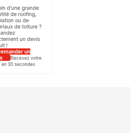
in d’une grande
tité de roofing,
olation ou de
riaux de toiture ?
andez
ctement un devis
it !
Demander un
is
Recevez votre
s en 30 secondes