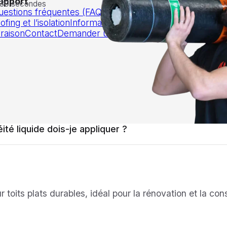
upport
Outils / Calc
 30 secondes
uestions fréquentes (FAQ)
Articles sur le
Calculer un t
ofing et l’isolation
Informations de
d’isolation
Tou
vraison
Contact
Demander un devis
pour un toit p
é liquide dois-je appliquer ?
r toits plats durables, idéal pour la rénovation et la co