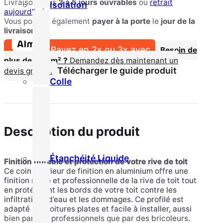
Livraison sous
3 à 5 jours ouvrables
ou
retrait
Isolation
aujourd'hui
Vous pouvez également
payer à la porte
le
jour de la
livraison.
Payez en 2x ou 3x avec
Besoin de
plus de 100 m² ?
Demandez dès maintenant un
Télécharger le guide produit
devis gratuit.
Colle
Description du produit
Étanchéité Liquide
Finition durable et protection de votre rive de toit
Ce coin intérieur de finition en aluminium offre une
finition nette et professionnelle de la rive de toit tout
en protégeant les bords de votre toit contre les
infiltrations d’eau et les dommages. Ce profilé est
adapté aux toitures plates et facile à installer, aussi
bien par des professionnels que par des bricoleurs.