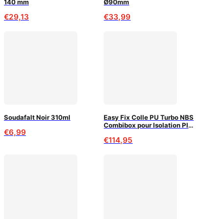
140 mm
Ø90mm
€
29,13
€
33,99
Soudafalt Noir 310ml
Easy Fix Colle PU Turbo NBS
Combibox pour Isolation PIR
€
6,99
(120m²)
€
114,95