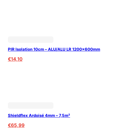
PIR Isolation 10cm – ALU/ALU LR 1200x600mm
€
14,10
Shieldflex Ardoisé 4mm – 7,5m²
€
65,99