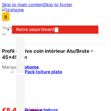
Skip to main content
Skip to footer
0
Search
Notre assortiment
Profil de rive coin intérieur Alu/Brute –
45x45mm
Marque:
Izohome
Pack toiture plate
€
8,49
Primaire toiture
par pièce