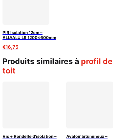
PIR Isolation 12cm –
ALU/ALU LR 1200x600mm
€
16,75
produits similaires à
profil de
toit
Vis + Rondelle d’isolation –
Avaloir bitumineux –