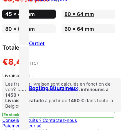
(TTC)
45 x 45 mm
80 x 64 mm
80 x 64 mm
60 x 64 mm
Outlet
Totale
€
8,49
(TTC)
Livraison excl.
Les frais de livraison sont calculés en fonction de
Roofing Bitumineux
votre adresse pour les commandes
inférieures à
1450 €
.
Livraison gratuite
à partir de
1450 €
dans toute la
Belgique.
En stock
Conseils gratuits ?
Contactez-nous
Paiement sécurisé