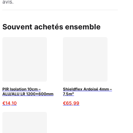
avis.
Souvent achetés ensemble
PIR Isolation 10cm –
Shieldflex Ardoisé 4mm –
ALU/ALU LR 1200x600mm
7,5m²
€
14,10
€
65,99