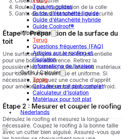
Terug
Ciseaux ou cutter
Tous les guides
Rouleau pour l’application de la colle
Guide d’étanchéité liquide
Gants de travail et lunettes de sécurité
Guide d’étanchéité hybride
Guide Coolroof®
Étape 1 : Préparation de la surface du
Informations
Terug
toit
Questions fréquentes (FAQ)
Articles sur le roofing et
Une surface propre et sèche est essentielle
l’isolation
pour une bonne adhérence. Retirez la
Informations de livraison
poussière, les saletés, et les anciens matériaux
Outils / Calculer
pour obtenir une base lisse et uniforme. Si
Terug
nécessaire, appliquez une couche d’apprêt
Calculer un toit plat complet
pour améliorer l’adhérence de la colle à froid.
Calculateur d’isolation
Matériaux pour toit plat
Étape 2 : Mesurer et couper le roofing
Nederlands
Déroulez le roofing et mesurez la longueur
nécessaire. Coupez le roofing à la bonne taille
avec un cutter bien aiguisé. Assurez-vous que
les bandes se chevauchent pour une