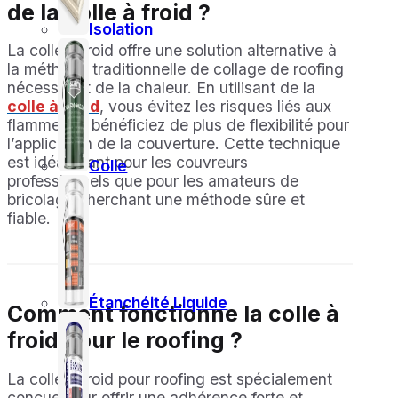
de la colle à froid ?
Isolation
La colle à froid offre une solution alternative à
la méthode traditionnelle de collage de roofing
nécessitant de la chaleur. En utilisant de la
colle à froid
, vous évitez les risques liés aux
flammes et bénéficiez de plus de flexibilité pour
l’application de la couverture. Cette technique
est idéale tant pour les couvreurs
Colle
professionnels que pour les amateurs de
bricolage cherchant une méthode sûre et
fiable.
Étanchéité Liquide
Comment fonctionne la colle à
froid pour le roofing ?
La colle à froid pour roofing est spécialement
conçue pour offrir une adhérence forte et