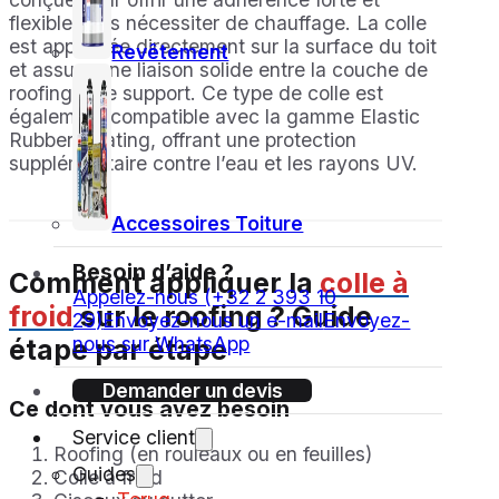
flexible sans nécessiter de chauffage. La colle
est appliquée directement sur la surface du toit
Revêtement
et assure une liaison solide entre la couche de
roofing et le support. Ce type de colle est
également compatible avec la gamme Elastic
Rubber Coating, offrant une protection
supplémentaire contre l’eau et les rayons UV.
Accessoires Toiture
Besoin d’aide ?
Comment appliquer la
colle à
Appelez-nous (+32 2 393 10
froid
sur le roofing ? Guide
29)
Envoyez-nous un e-mail
Envoyez-
nous sur WhatsApp
étape par étape
Demander un devis
Ce dont vous avez besoin
Service client
Roofing (en rouleaux ou en feuilles)
Guides
Colle à froid