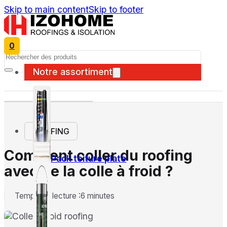
Skip to main content
Skip to footer
0
Search
Notre assortiment
ROOFING
Comment coller du roofing
Pack toiture plate
avec de la colle à froid ?
Temps de lecture :6 minutes