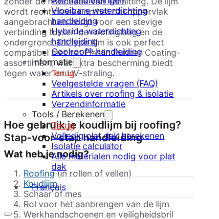
Alle handleidingen
zonder de noodzaak van verhitting. De lijm
Vloeibare waterdichting
wordt rechtstreeks op het dakoppervlak
handleiding
aangebracht en zorgt voor een stevige
Hybride waterdichting
verbinding tussen de roofinglaag en de
handleiding
ondergrond. Dit type lijm is ook perfect
Coolroof® handleiding
compatibel met het Elastic Rubber Coating-
Informatie
assortiment, wat extra bescherming biedt
Terug
tegen water en UV-straling.
Veelgestelde vragen (FAQ)
Artikels over roofing & isolatie
Verzendinformatie
Tools / Berekenen
Hoe gebruik je koudlijm bij roofing?
Terug
Volledig plat dak berekenen
Stap-voor-stap handleiding
Isolatie calculator
Wat heb je nodig?
Alle materialen nodig voor plat
dak
Roofing
(in rollen of vellen)
Koudlijm
Français
Schaar of mes
Rol voor het aanbrengen van de lijm
Werkhandschoenen en veiligheidsbril