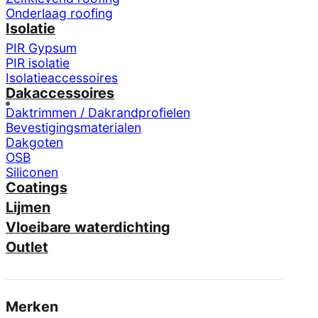
Onderlaag roofing
Isolatie
PIR Gypsum
PIR isolatie
Isolatieaccessoires
Dakaccessoires
Daktrimmen / Dakrandprofielen
Bevestigingsmaterialen
Dakgoten
OSB
Siliconen
Coatings
Lijmen
Vloeibare waterdichting
Outlet
Merken