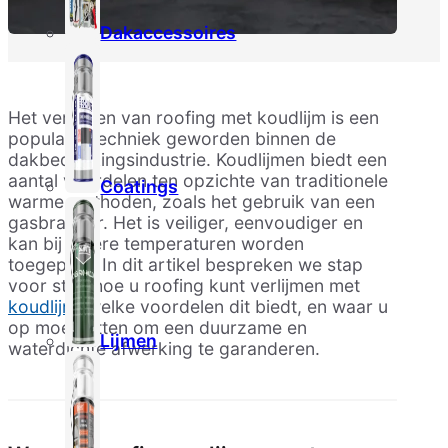
Dakaccessoires
Het verlijmen van roofing met koudlijm is een
populaire techniek geworden binnen de
dakbedekkingsindustrie. Koudlijmen biedt een
aantal voordelen ten opzichte van traditionele
Coatings
warme methoden, zoals het gebruik van een
gasbrander. Het is veiliger, eenvoudiger en
kan bij lagere temperaturen worden
toegepast. In dit artikel bespreken we stap
voor stap hoe u roofing kunt verlijmen met
koudlijm
, welke voordelen dit biedt, en waar u
op moet letten om een duurzame en
Lijmen
waterdichte afwerking te garanderen.