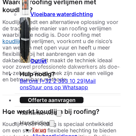
Waarom roofing verlijmen met
koudlijm?
Vloeibare waterdichting
Koudlijm biedt een alternatieve oplossing voor
de traditionele manier van roofing verlijmen
waarbij hitte nodig is. Door roofing met
koudlijm
te verlijmen, voorkomt u de risico’s
van werken met open vuur en heeft u meer
flexibiliteit bij het aanbrengen van de
dakbedekking. Dit maakt de techniek ideaal
Outlet
voor zowel professionele dakwerkers als doe-
het-zelvers die op zoek zijn naar een veilige
Hulp nodig?
en betrouwbare methode.
Bel ons (+32 2 393 10 29)
Mail
ons
Stuur ons op Whatsapp
Offerte aanvragen
Hoe werkt koudlijm bij roofing?
Klantenservice
Handleiding
Koudlijm voor roofing is speciaal ontwikkeld
Terug
om een sterke en flexibele hechting te bieden