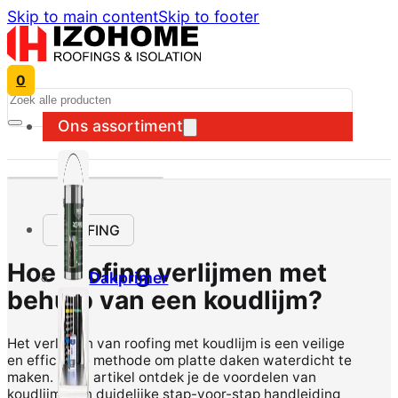
Skip to main content
Skip to footer
0
Search
Ons assortiment
ROOFING
Hoe roofing verlijmen met
Dakprimer
behulp van een koudlijm?
Het verlijmen van roofing met koudlijm is een veilige
en efficiënte methode om platte daken waterdicht te
maken. In dit artikel ontdek je de voordelen van
koudlijm, een duidelijke stap-voor-stap handleiding