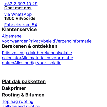
+32 2 393 10 29
Chat met ons
via WhatsApp
1800 Vilvoorde
Fabriekstraat 54
Klantenservice
Algemene
voorwaarden
Privacybeleid
Verzendinformatie
Berekenen & ontdekken
Prijs volledig dak berekenen
Isolatie
calculator
Alle materialen voor platte
daken
Alles nodig voor isolatie
Plat dak pakketten
Dakprimer
Roofing & Bitumen
Toplaag roofing
Zelfklevend roofing