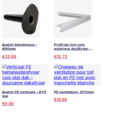
Avaloir bitumineux –
Profil de rive coin
Ø90mm
extérieur Alu/Brute –
80x64mm
€
33,99
€
15,73
Avaloir PE verticale – Ø70
PE ventilation- Ø70mm
mm
€
14,99
€
9,99