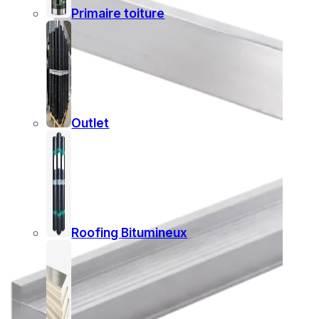
Primaire toiture
Outlet
Roofing Bitumineux