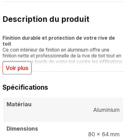
Description du produit
Finition durable et protection de votre rive de
toit
Ce coin intérieur de finition en aluminium offre une
finition nette et professionnelle de la rive de toit tout en
protégeant les bords de votre toit contre les infiltrations
Voir plus
d’eau et les dommages. Ce profilé est adapté aux
toitures plates et facile à installer, aussi bien par des
professionnels que par des bricoleurs.
Spécifications
Pour chaque achat, une pièce de raccordement est
offerte afin de garantir une jonction parfaite entre les
rives de toit.
Matériau
Aluminium
Caractéristiques :
Matériau
: Aluminium (finition brute)
Dimensions
80 x 64 mm
Épaisseur
: 80×64 mm