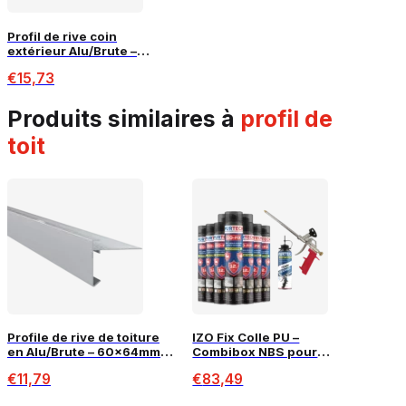
Profil de rive coin
extérieur Alu/Brute –
80x64mm
€
15,73
produits similaires à
profil de
toit
Profile de rive de toiture
IZO Fix Colle PU –
en Alu/Brute – 60x64mm –
Combibox NBS pour
2,5m
Isolation PIR (120m²)
€
11,79
€
83,49