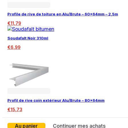
Profile de rive de toiture en Alu/Brute – 60x64mm – 2,5m
€
11,79
Soudafalt Noir 310ml
€
6,99
Profil de rive coin extérieur Alu/Brute – 80x64mm
€
15,73
Au panier
Continuer mes achats