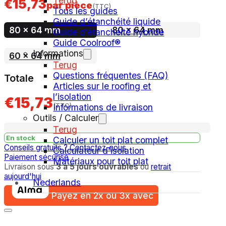
Terug
€
15,73
par pièce
(TTC)
Tous les guides
Guide d’étanchéité liquide
80 x 64 mm
80 x 64 mm
Guide d’étanchéité hybride
Guide Coolroof®
Informations
60 x 64 mm
Terug
Questions fréquentes (FAQ)
Totale
Articles sur le roofing et
l’isolation
€15,73
(TTC)
Informations de livraison
Outils / Calculer
Terug
En stock
Calculer un toit plat complet
Conseils gratuits ?
Contactez-nous
Calculateur d’isolation
Paiement sécurisé
Matériaux pour toit plat
Livraison sous
3 à 5 jours ouvrables
ou
retrait
aujourd'hui
Nederlands
Payez en 2x ou 3x avec