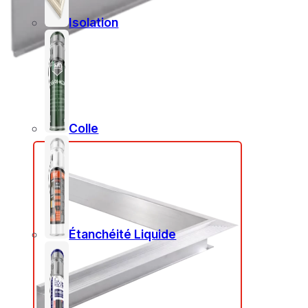
Isolation
Colle
Étanchéité Liquide