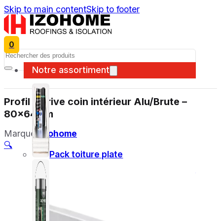
Skip to main content
Skip to footer
0
Search
Notre assortiment
Profil de rive coin intérieur Alu/Brute –
80x64mm
Marque:
Izohome
🔍
Pack toiture plate