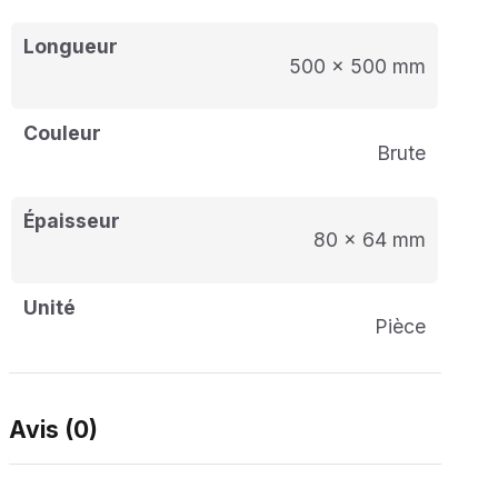
Dimensions
: 500×500 mm
Longueur
Inclus
: Pièce de raccordement gratuite
500 x 500 mm
Commandez dès maintenant vos coins intérieur de rive
de toit chez
Izohome
et profitez de prix avantageux et
Couleur
d’une livraison rapide.
Brute
Épaisseur
80 x 64 mm
Unité
pièce
Avis (0)