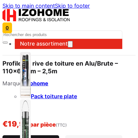
Skip to main content
Skip to footer
0
Search
Notre assortiment
Profile de rive de toiture en Alu/Brute –
110x64mm – 2,5m
Marque:
Izohome
Pack toiture plate
€
19,98
par pièce
(TTC)