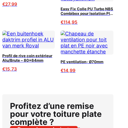
€
27,99
Easy Fix Colle PU Turbo NBS
Combibox pour Isolation PIR
(120m²)
€
114,95
Profil de rive coin extérieur
Alu/Brute – 80x64mm
PE ventilation- Ø70mm
€
15,73
€
14,99
Profitez d’une remise
pour votre toiture plate
complète ?