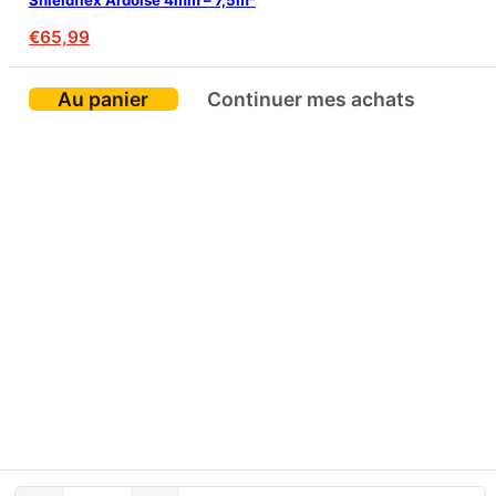
Shieldflex Ardoisé 4mm – 7,5m²
€
65,99
Au panier
Continuer mes achats