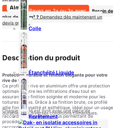
Payez en 2x ou 3x avec
Besoin de
plus de 100 m² ?
Demandez dès maintenant un
devis gratuit.
Colle
Description du produit
Étanchéité Liquide
Protection durable et finition élégante pour votre
rive de toit
Ce profilé de rive en aluminium offre une protection
optimale contre les infiltrations d’eau tout en
assurant une finition soignée et moderne pour les
toitures plates. Grâce à sa finition brute, ce profilé
allie fonctionnalité et esthétique, idéal pour un usage
Chaque profilé est livré avec une pièce de
durable sous diverses conditions climatiques.
Revêtement
raccordement gratuite, vous permettant de
procéder directement à une installation sans
raccords visibles.