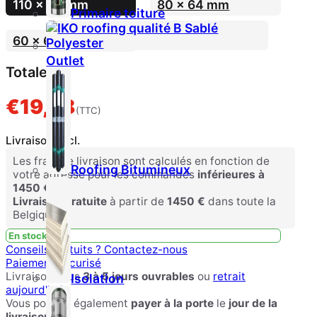
110 × 64 mm
80 x 64 mm
Primaire toiture
60 x 64 mm
Outlet
Totale
€
19,98
(TTC)
Livraison excl.
Les frais de livraison sont calculés en fonction de
Roofing Bitumineux
votre adresse pour les commandes
inférieures à
1450 €
.
Livraison gratuite
à partir de
1450 €
dans toute la
Belgique.
En stock
Conseils gratuits ?
Contactez-nous
Paiement sécurisé
Livraison sous
3 à 5 jours ouvrables
ou
retrait
Isolation
aujourd'hui
Vous pouvez également
payer à la porte
le
jour de la
livraison.