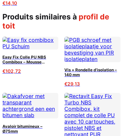
€
14,10
produits similaires à
profil de
toit
Easy Fix Colle PU NBS
Combibox – Mousse
adhésive pour Isolation PIR
Vis + Rondelle d’isolation –
€
102,72
(120m²)
140 mm
€
29,13
Avaloir bitumineux –
Ø75mm