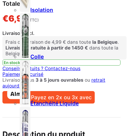
Totale
Isolation
€
6,99
(TTC)
Livraison excl.
Frais de livraison de 4,99 € dans toute
la Belgique
.
Livraison gratuite à partir de 1450 €
dans toute la
Belgique.
Colle
En stock
Conseils gratuits ?
Contactez-nous
Paiement sécurisé
Livraison sous
3 à 5 jours ouvrables
ou
retrait
aujourd'hui
Payez en 2x ou 3x avec
Étanchéité Liquide
Description du produit