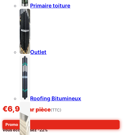
Primaire toiture
Outlet
Roofing Bitumineux
€
6,99
par pièce
(TTC)
Promo
En général:
€
8,99
Vous économisez
-22%