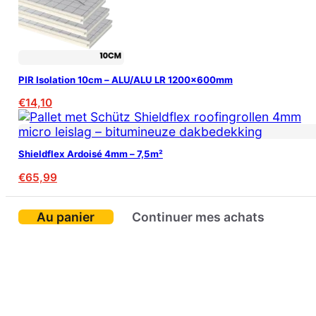
PIR Isolation 10cm – ALU/ALU LR 1200x600mm
€
14,10
Shieldflex Ardoisé 4mm – 7,5m²
€
65,99
Au panier
Continuer mes achats