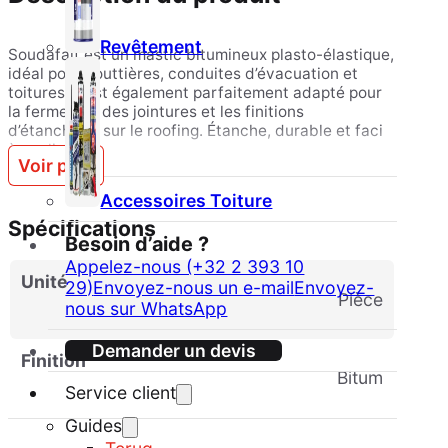
Revêtement
Soudafalt est un mastic bitumineux plasto-élastique,
idéal pour gouttières, conduites d’évacuation et
toitures. Il est également parfaitement adapté pour
la fermeture des jointures et les finitions
d’étanchéité sur le roofing. Étanche, durable et facile
à appliquer.
Voir plus
Accessoires Toiture
Spécifications
Besoin d’aide ?
Appelez-nous (+32 2 393 10
Unité
29)
Envoyez-nous un e-mail
Envoyez-
pièce
nous sur WhatsApp
Demander un devis
Finition
Bitum
Service client
Guides