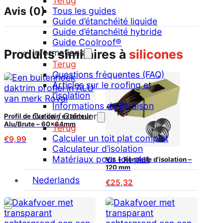
Terug
Avis (0)
Tous les guides
Guide d’étanchéité liquide
Guide d’étanchéité hybride
Guide Coolroof®
produits similaires à
silicones
Informations
Terug
Questions fréquentes (FAQ)
Articles sur le roofing et
l’isolation
Informations de livraison
Outils / Calculer
Profil de rive coin extérieur
Alu/Brute – 60x64mm
Terug
Calculer un toit plat complet
€
9,99
Calculateur d’isolation
Matériaux pour toit plat
Vis + Rondelle d’isolation –
120 mm
Nederlands
€
25,32