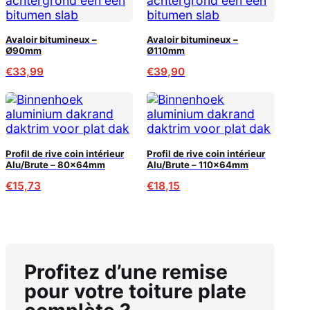
Avaloir bitumineux –
Avaloir bitumineux –
Ø90mm
Ø110mm
€
33,99
€
39,90
Profil de rive coin intérieur
Profil de rive coin intérieur
Alu/Brute – 80x64mm
Alu/Brute – 110x64mm
€
15,73
€
18,15
Profitez d’une remise
pour votre toiture plate