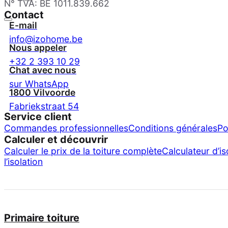
N° TVA: BE 1011.839.662
Contact
E-mail
info@izohome.be
Nous appeler
+32 2 393 10 29
Chat avec nous
sur WhatsApp
1800 Vilvoorde
Fabriekstraat 54
Service client
Commandes professionnelles
Conditions générales
Po
Calculer et découvrir
Calculer le prix de la toiture complète
Calculateur d’is
l’isolation
Primaire toiture