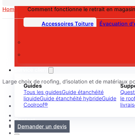
Home
FAQ
Comment fonctionne le retrait en magasin
Accessoires Toiture
Évacuation d'
Service client
Large choix de roofing, d’isolation et de matériaux po
Guides
Supp
Tous les guides
Guide étanchéité
Quest
liquide
Guide étanchéité hybride
Guide
le roo
Coolroof®
livrai
Contact
Demander un devis