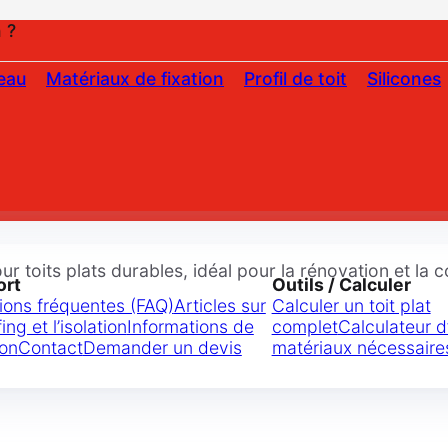
 ?
eau
Matériaux de fixation
Profil de toit
Silicones
ur toits plats durables, idéal pour la rénovation et la 
ort
Outils / Calculer
ions fréquentes (FAQ)
Articles sur
Calculer un toit plat
fing et l’isolation
Informations de
complet
Calculateur d’
son
Contact
Demander un devis
matériaux nécessaires