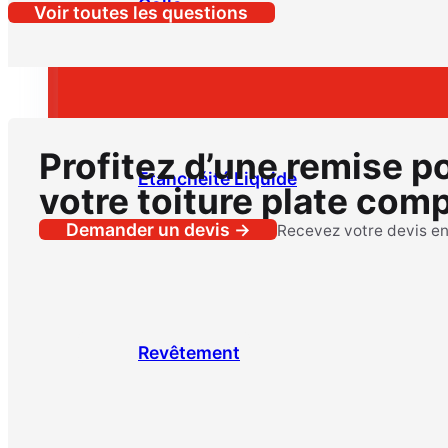
Colle
Voir toutes les questions
Profitez d’une remise p
Étanchéité Liquide
votre toiture plate comp
Demander un devis →
Recevez votre devis e
Revêtement