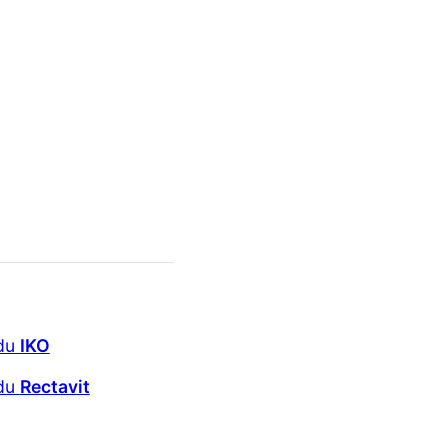
 du
IKO
 du
Rectavit