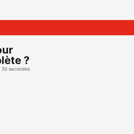
our
lète ?
n 30 secondes