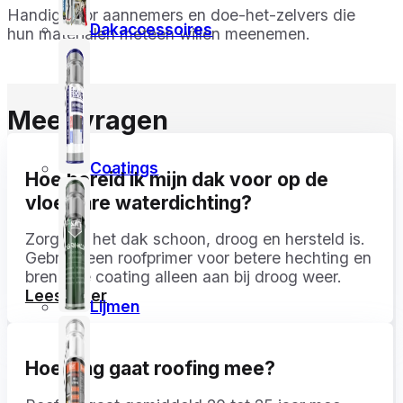
Handig voor aannemers en doe-het-zelvers die
Dakaccessoires
hun materialen meteen willen meenemen.
Meer vragen
Coatings
Hoe bereid ik mijn dak voor op de
vloeibare waterdichting?
Zorg dat het dak schoon, droog en hersteld is.
Gebruik een roofprimer voor betere hechting en
breng de coating alleen aan bij droog weer.
Lees meer
Lijmen
Hoe lang gaat roofing mee?