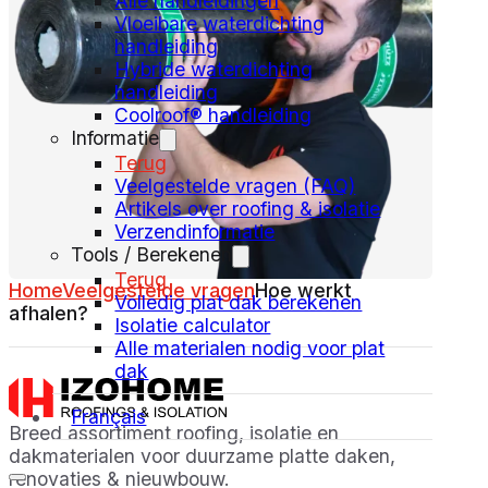
Alle handleidingen
Vloeibare waterdichting
handleiding
Hybride waterdichting
handleiding
Coolroof® handleiding
Informatie
Terug
Veelgestelde vragen (FAQ)
Artikels over roofing & isolatie
Verzendinformatie
Tools / Berekenen
Terug
Home
Veelgestelde vragen
Hoe werkt
Volledig plat dak berekenen
afhalen?
Isolatie calculator
Alle materialen nodig voor plat
dak
Français
Breed assortiment roofing, isolatie en
dakmaterialen voor duurzame platte daken,
renovaties & nieuwbouw.