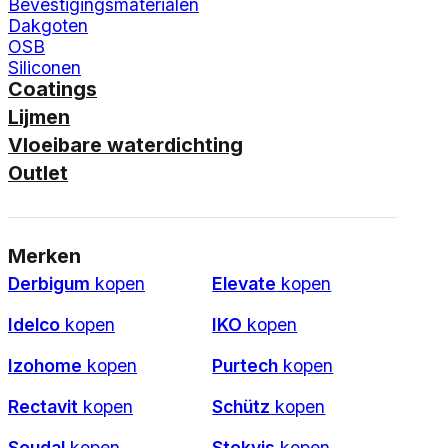
Bevestigingsmaterialen
Dakgoten
OSB
Siliconen
Coatings
Lijmen
Vloeibare waterdichting
Outlet
Merken
Derbigum
kopen
Elevate
kopen
Idelco
kopen
IKO
kopen
Izohome
kopen
Purtech
kopen
Rectavit
kopen
Schütz
kopen
Soudal
kopen
Stokvis
kopen