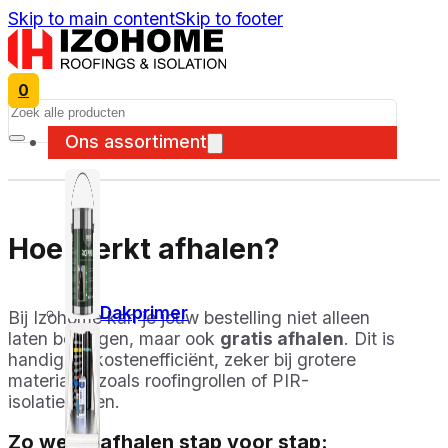
Skip to main content
Skip to footer
0
Search
Ons assortiment
Hoe werkt afhalen?
Dakprimer
Bij Izohome kan je jouw bestelling niet alleen
laten bezorgen, maar ook
gratis afhalen
. Dit is
handig en kostenefficiënt, zeker bij grotere
materialen zoals roofingrollen of PIR-
isolatieplaten.
Zo werkt afhalen stap voor stap: