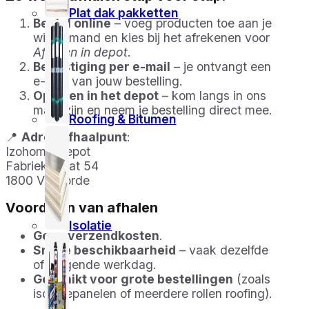
Plat dak pakketten
Bestel online
– voeg producten toe aan je
winkelmand en kies bij het afrekenen voor
Afhalen in depot
.
Bevestiging per e-mail
– je ontvangt een
e-mail van jouw bestelling.
Ophalen in het depot
– kom langs in ons
magazijn en neem je bestelling direct mee.
Roofing & Bitumen
📍
Adres afhaalpunt
:
Izohome Depot
Fabriekstraat 54
1800 Vilvoorde
Voordelen van afhalen
Isolatie
Geen verzendkosten
.
Snelle beschikbaarheid
– vaak dezelfde
of volgende werkdag.
Geschikt voor grote bestellingen
(zoals
isolatiepanelen of meerdere rollen roofing).