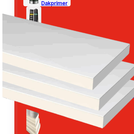
Dakprimer
Plat dak pakketten
Roofing & Bitumen
Toplaag roofing