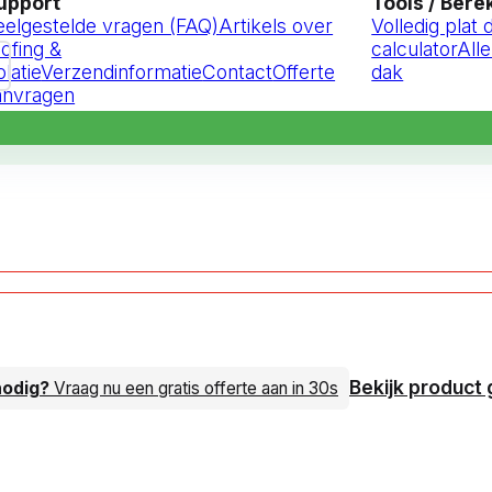
upport
Tools / Ber
eelgestelde vragen (FAQ)
Artikels over
Volledig plat
oofing &
calculator
Alle
olatie
Verzendinformatie
Contact
Offerte
dak
anvragen
Bekijk product 
nodig?
Vraag nu een gratis offerte aan in 30s