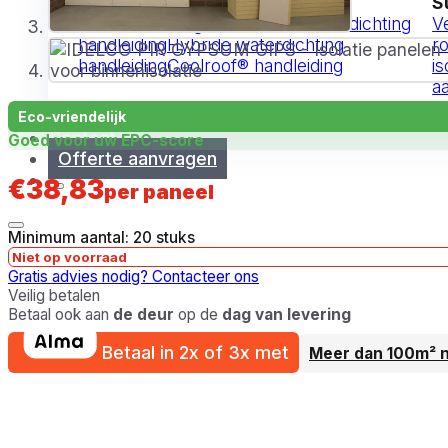
Handleiding
S
Alle handleidingen
Vloeibare waterdichting
V
handleiding
Hybride waterdichting
r
handleiding
Coolroof® handleiding
is
a
Eco-vriendelijk
Contact
Goed voor uw EPC-score
Offerte aanvragen
€
38,83
per paneel
Minimum aantal: 20 stuks
Niet op voorraad
Gratis advies nodig?
Contacteer ons
Veilig betalen
Betaal ook aan
de deur
op de
dag van levering
Betaal in 2x of 3x met
Meer dan 100m² 