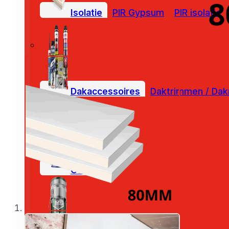
Isolatie
PIR Gypsum
PIR isolatie
Dakaccessoires
Daktrimmen / Dak
Coatings