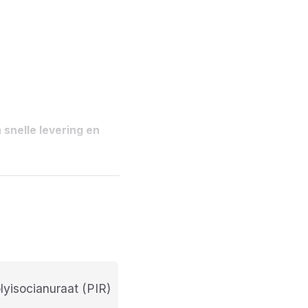
n
snelle levering en
olyisocianuraat (PIR)