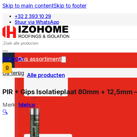
Skip to main content
Skip to footer
+32 2 393 10 29
Stuur via WhatsApp
Français
Search
Inloggen
Ons assortiment
0
Ga terug naar winkel
Alle producten
PIR + Gips Isolatieplaat 80mm + 12,5mm
Merk:
Idelco
🔍