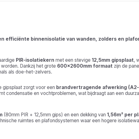
en efficiënte binnenisolatie van wanden, zolders en plafo
aardige
PIR-isolatiekern
met een stevige
12,5mm gipsplaat
, 
d worden. Dankzij het grote
600×2600mm formaat
zijn de pane
als als doe-het-zelvers.
e gipsplaat zorgt voor een
brandvertragende afwerking (A2-
t condensatie en vochtproblemen, wat bijdraagt aan een duurza
m
(80mm PIR + 12,5mm gips) en een dekking van
1,56m² per pl
echnische ruimtes en plafondsystemen waar een hogere isolatiew