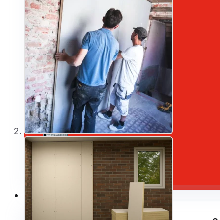
Lijmen
Vloeibare waterdichting
Outlet
Klantenservice