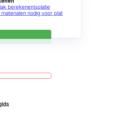
ekenen
 dak berekenen
Isolatie
 materialen nodig voor plat
gids