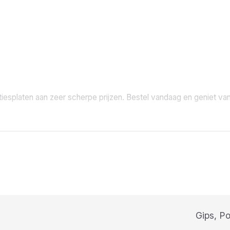
le renovaties.
.
e en schimmelvorming.
ote wanden.
ie en nieuwbouw.
esplaten aan zeer scherpe prijzen. Bestel vandaag en geniet va
Gips, P