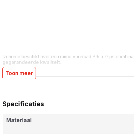
2-in-1 oplossing:
Isolatie + afwerking in één plaat voor snel
Zeer hoge isolatiewaarde:
RD 3,60 dankzij dikke PIR-kern
Dampremmend:
aluminium cachering voorkomt condensati
Brandveilige afwerking:
12,5mm gipsplaat (A2-s1,d0).
Groot formaat:
600×2600mm voor snelle installatie op gr
Lichtgewicht & montagevriendelijk:
ideaal voor renovat
Izohome beschikt over een ruime voorraad PIR + Gips combinati
gegarandeerde kwaliteit
.
Toon meer
Specificaties
Materiaal