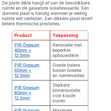
De juiste dikte hangt af van de beschikbare
ruimte en de gewenste isolatiewaarde. Een
dunnere plaat is handig wanneer je weinig
ruimte wilt verliezen. Een dikkere plaat levert
betere thermische prestaties.
Product
Toepassing
PIR Gypsum
Renovatie met
40mm +
beperkte
12,5mm
opbouwdikte
PIR Gypsum
Goede balans
60mm +
tussen isolatie
12,5mm
en ruimteverlies
Sterkere
PIR Gypsum
binnenisolatie
80mm +
voor koude
12,5mm
muren
PIR Gypsum
Maximale