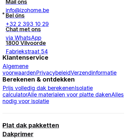
Mail ons
info@izohome.be
Bel ons
+32 2 393 10 29
Chat met ons
via WhatsApp
1800 Vilvoorde
Fabriekstraat 54
Klantenservice
Algemene
voorwaarden
Privacybeleid
Verzendinformatie
Berekenen & ontdekken
Prijs volledig dak berekenen
Isolatie
calculator
Alle materialen voor platte daken
Alles
nodig voor isolatie
Plat dak pakketten
Dakprimer