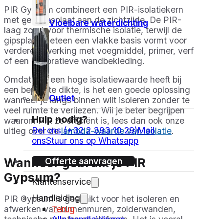
PIR Gypsum combineert een PIR-isolatiekern
met een gipsplaat aan de zichtzijde. De PIR-
Vloeibare waterdichting
laag zorgt voor thermische isolatie, terwijl de
gipsplaat meteen een vlakke basis vormt voor
verdere afwerking met voegmiddel, primer, verf
of een decoratieve wandbekleding.
Omdat PIR een hoge isolatiewaarde heeft bij
een beperkte dikte, is het een goede oplossing
Outlet
wanneer je langs binnen wilt isoleren zonder te
veel ruimte te verliezen. Wil je beter begrijpen
Hulp nodig?
waarom PIR zo efficiënt is, lees dan ook onze
Bel ons (+32 2 393 10 29)
Mail
uitleg over de
lambda-waarde van isolatie
.
ons
Stuur ons op Whatsapp
Wanneer gebruik je PIR
Offerte aanvragen
Gypsum?
Klantenservice
Handleiding
PIR Gypsum is geschikt voor het isoleren en
Terug
afwerken van binnenmuren, zolderwanden,