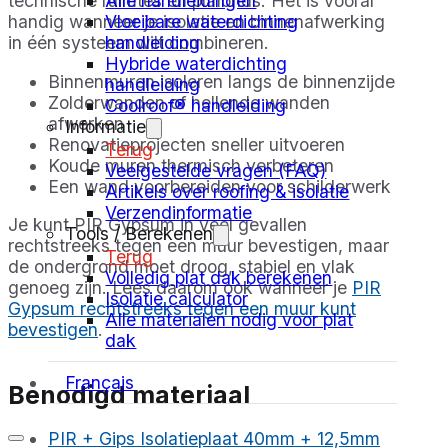
Alle handleidingen
technische ruimtes en plafonds. Het is vooral
Vloeibare waterdichting
handig wanneer je isolatie en binnenafwerking
handleiding
in één systeem wilt combineren.
Hybride waterdichting
Binnenmuren isoleren langs de binnenzijde
handleiding
Zolderwanden of hellende wanden
Coolroof® handleiding
afwerken
Informatie
Renovatieprojecten sneller uitvoeren
Terug
Koude muren thermisch verbeteren
Veelgestelde vragen (FAQ)
Een wand voorbereiden voor schilderwerk
Artikels over roofing & isolatie
Verzendinformatie
Je kunt PIR Gypsum in veel gevallen
Tools / Berekenen
rechtstreeks tegen een muur bevestigen, maar
Terug
de ondergrond moet droog, stabiel en vlak
Volledig plat dak berekenen
genoeg zijn. Lees daarom ook wanneer je
PIR
Isolatie calculator
Gypsum rechtstreeks tegen een muur kunt
Alle materialen nodig voor plat
bevestigen
.
dak
Français
Benodigd materiaal
PIR + Gips Isolatieplaat 40mm + 12,5mm