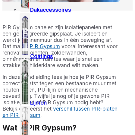
Dakaccessoires
PIR Gypsum panelen zijn isolatiepanelen met
een geïntegreerde gipsplaat. Je isoleert en
werkt je binnenmuur dus in één beweging af.
Dat maakt
PIR Gypsum
vooral interessant voor
renovatieprojecten, zolderwanden,
Coatings
binnenmuren en ruimtes waar je snel een
strakke, schilderklare wand wilt maken.
In deze handleiding lees je hoe je PIR Gypsum
correct plaatst tegen een bestaande muur met
houten latten, PU-lijm en mechanische
bevestiging. Twijfel je nog of je gewone PIR
isolatieplaten of PIR Gypsum nodig hebt?
Lijmen
Bekijk dan eerst het
verschil tussen PIR-platen
en PIR Gypsum
.
Wat is PIR Gypsum?