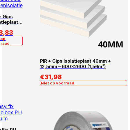
+ Gips
atieplaat
m +
8,83
5mm –
×2600 –
 op
rraad
6m²
PIR + Gips Isolatieplaat 40mm +
12,5mm – 600×2600 (1,56m²)
€
31,98
Niet op voorraad
 Fix PU