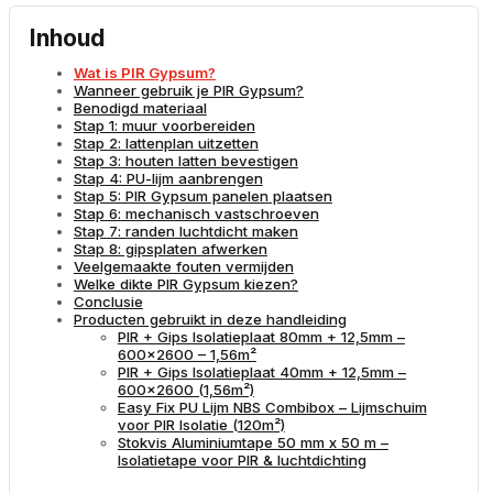
Inhoud
Wat is PIR Gypsum?
Wanneer gebruik je PIR Gypsum?
Benodigd materiaal
Stap 1: muur voorbereiden
Stap 2: lattenplan uitzetten
Stap 3: houten latten bevestigen
Stap 4: PU-lijm aanbrengen
Stap 5: PIR Gypsum panelen plaatsen
Stap 6: mechanisch vastschroeven
Stap 7: randen luchtdicht maken
Stap 8: gipsplaten afwerken
Veelgemaakte fouten vermijden
Welke dikte PIR Gypsum kiezen?
Conclusie
Producten gebruikt in deze handleiding
PIR + Gips Isolatieplaat 80mm + 12,5mm –
600×2600 – 1,56m²
PIR + Gips Isolatieplaat 40mm + 12,5mm –
600×2600 (1,56m²)
Easy Fix PU Lijm NBS Combibox – Lijmschuim
voor PIR Isolatie (120m²)
Stokvis Aluminiumtape 50 mm x 50 m –
Isolatietape voor PIR & luchtdichting