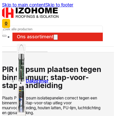
Skip to main content
Skip to footer
0
Search
Ons assortiment
PIR Gypsum plaatsen tegen
binnenmuur: stap-voor-
Dakprimer
stap handleiding
Plaats PIR Gypsum isolatiepanelen correct tegen een
binnenmuur. Stap-voor-stap uitleg voor
muurvoorbereiding, houten latten, PU-lijm, luchtdichting
en gipsafwerking.