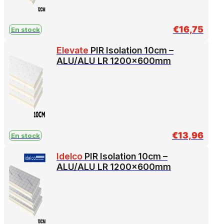
€
16,75
En stock
Elevate
PIR Isolation 10cm –
ALU/ALU LR 1200x600mm
€
13,96
En stock
Idelco
PIR Isolation 10cm –
ALU/ALU LR 1200x600mm