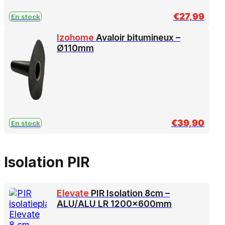
€
27,99
En stock
Izohome
Avaloir bitumineux –
Ø110mm
€
39,90
En stock
Isolation PIR
Elevate
PIR Isolation 8cm –
ALU/ALU LR 1200x600mm