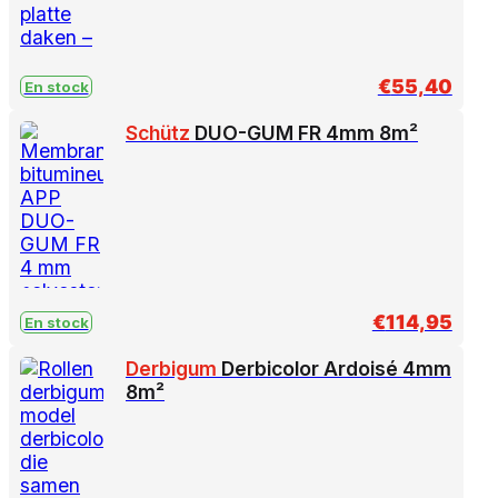
€
55,40
En stock
Schütz
DUO-GUM FR 4mm 8m²
€
114,95
En stock
Derbigum
Derbicolor Ardoisé 4mm
8m²