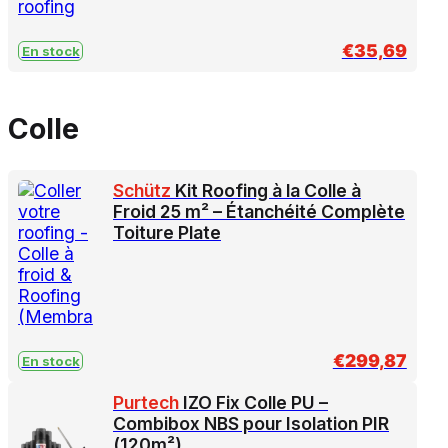
€
35,69
En stock
Colle
Schütz
Kit Roofing à la Colle à
Froid 25 m² – Étanchéité Complète
Toiture Plate
€
299,87
En stock
Purtech
IZO Fix Colle PU –
Combibox NBS pour Isolation PIR
(120m²)