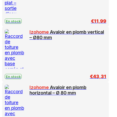
€
11,99
En stock
Izohome
Avaloir en plomb vertical
– Ø80 mm
€
43,31
En stock
Izohome
Avaloir en plomb
horizontal – Ø 80 mm