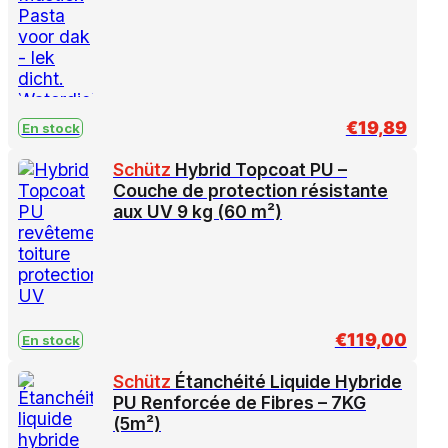
€
19,89
En stock
Schütz
Hybrid Topcoat PU –
Couche de protection résistante
aux UV 9 kg (60 m²)
€
119,00
En stock
Schütz
Étanchéité Liquide Hybride
PU Renforcée de Fibres – 7KG
(5m²)