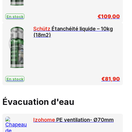
€
109,00
En stock
Schütz
Étanchéité liquide – 10kg
(18m2)
€
81,90
En stock
Évacuation d'eau
Izohome
PE ventilation- Ø70mm