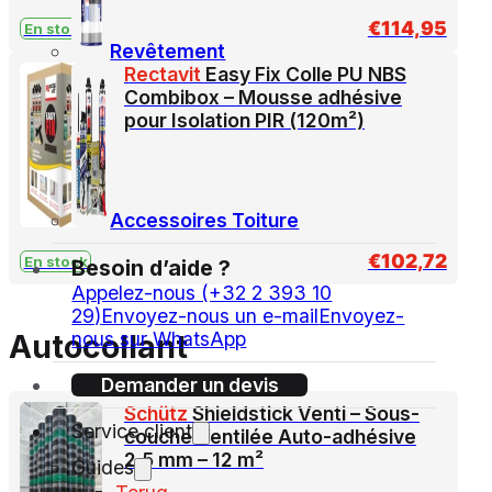
€
114,95
En stock
Revêtement
Rectavit
Easy Fix Colle PU NBS
Combibox – Mousse adhésive
pour Isolation PIR (120m²)
Accessoires Toiture
€
102,72
En stock
Besoin d’aide ?
Appelez-nous (+32 2 393 10
29)
Envoyez-nous un e-mail
Envoyez-
nous sur WhatsApp
Autocollant
Demander un devis
Schütz
Shieldstick Venti – Sous-
Service client
couche Ventilée Auto-adhésive
2,5 mm – 12 m²
Guides