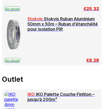
€
25,32
En stock
Stokvis
Stokvis Ruban Aluminium
50mm x 50m – Ruban d’étanchéité
pour isolation PIR
€
8,29
En stock
Outlet
IKO
IKO Palette Couche Finition –
jusqu’à 200m²