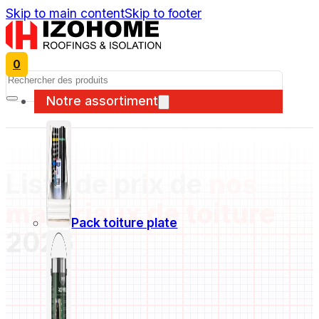
Skip to main content
Skip to footer
0
Search
Notre assortiment
Liste de prix de
nos
matériaux de toiture
Pack toiture plate
2026