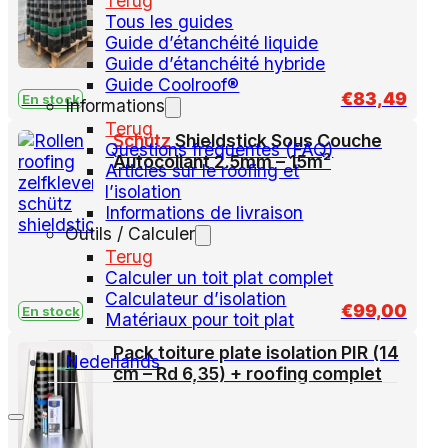
Terug
Tous les guides
Guide d’étanchéité liquide
Guide d’étanchéité hybride
Guide Coolroof®
€
83,49
En stock
Informations
Terug
Schütz
Shieldstick Sous Couche
Questions fréquentes (FAQ)
Autocollant 2.5mm – 15m²
Articles sur le roofing et
l’isolation
Informations de livraison
Outils / Calculer
Terug
Calculer un toit plat complet
Calculateur d’isolation
€
99,00
En stock
Matériaux pour toit plat
Pack toiture plate isolation PIR (14
Nederlands
cm – Rd 6,35) + roofing complet