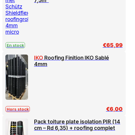
7,5m²
€
65,99
En stock
IKO
Roofing Finition IKO Sablé
4mm
€
6,00
Hors stock
Pack toiture plate isolation PIR (14
cm – Rd 6,35) + roofing complet