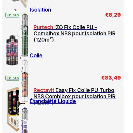
Isolation
€
8,29
En stock
Purtech
IZO Fix Colle PU –
Combibox NBS pour Isolation PIR
(120m²)
Colle
€
83,49
En stock
Rectavit
Easy Fix Colle PU Turbo
NBS Combibox pour Isolation PIR
Étanchéité Liquide
(120m²)