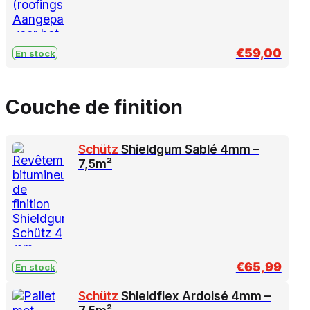
€
59,00
En stock
Couche de finition
Schütz
Shieldgum Sablé 4mm –
7,5m²
€
65,99
En stock
Schütz
Shieldflex Ardoisé 4mm –