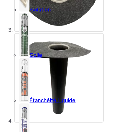
Isolation
Colle
Étanchéité Liquide