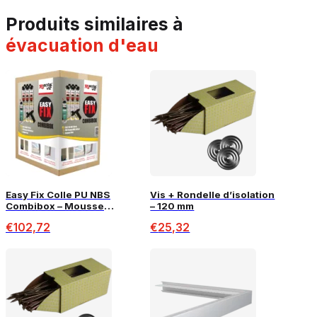
produits similaires à
évacuation d'eau
Easy Fix Colle PU NBS
Vis + Rondelle d’isolation
Combibox – Mousse
– 120 mm
adhésive pour Isolation
€
102,72
€
25,32
PIR (120m²)