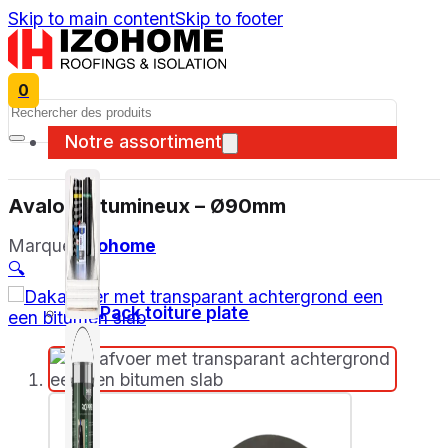
Skip to main content
Skip to footer
0
Search
Notre assortiment
Avaloir bitumineux – Ø90mm
Marque:
Izohome
🔍
Pack toiture plate