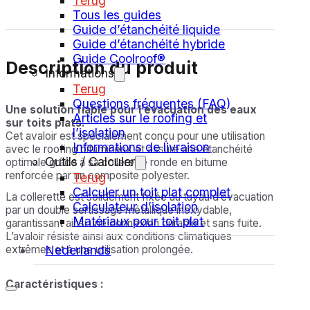
Terug
Tous les guides
Guide d’étanchéité liquide
Guide d’étanchéité hybride
Guide Coolroof®
Description du produit
Informations
Terug
Questions fréquentes (FAQ)
Une solution fiable pour l’évacuation des eaux
Articles sur le roofing et
sur toits plats.
l’isolation
Cet avaloir est spécialement conçu pour une utilisation
Informations de livraison
avec le roofing bitumineux et assure une étanchéité
Outils / Calculer
optimale grâce à sa collerette ronde en bitume
renforcée par un composite polyester.
Terug
Calculer un toit plat complet
La collerette est solidement fixée au tuyau d’évacuation
Calculateur d’isolation
par un double sertissage métallique inoxydable,
Matériaux pour toit plat
garantissant ainsi une connexion durable et sans fuite.
L’avaloir résiste ainsi aux conditions climatiques
Nederlands
extrêmes et à une utilisation prolongée.
Caractéristiques :