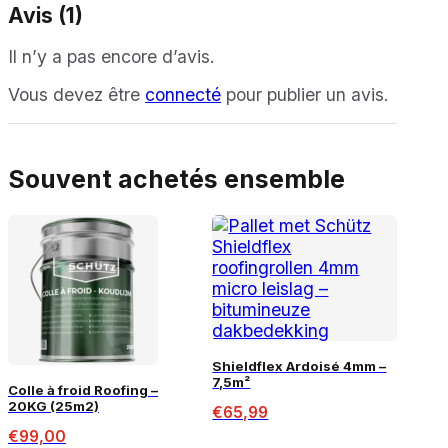
Avis (1)
Il n’y a pas encore d’avis.
Vous devez être
connecté
pour publier un avis.
Souvent achetés ensemble
Shieldflex Ardoisé 4mm –
7,5m²
Colle à froid Roofing –
20KG (25m2)
€
65,99
€
99,00