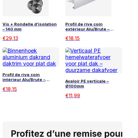
Vis + Rondelle d’isolation
Profil de rive coin
– 140 mm
extérieur Alu/Brute –
110x64mm
€
29,13
€
18,15
Profil de rive coin
intérieur Alu/Brute –
Avaloir PE verticale –
110x64mm
Ø100mm
€
18,15
€
11,99
Profitez d’une remise pour