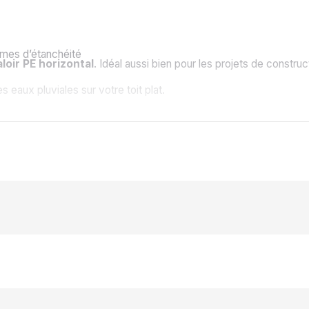
èmes d’étanchéité
loir PE horizontal
. Idéal aussi bien pour les projets de constr
eaux pluviales sur votre toit plat.