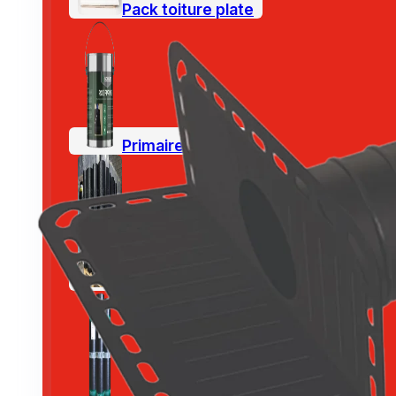
Pack toiture plate
Primaire toiture
Outlet