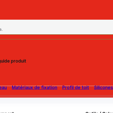
e.
guide produit
eau
Matériaux de fixation
Profil de toit
Silicones