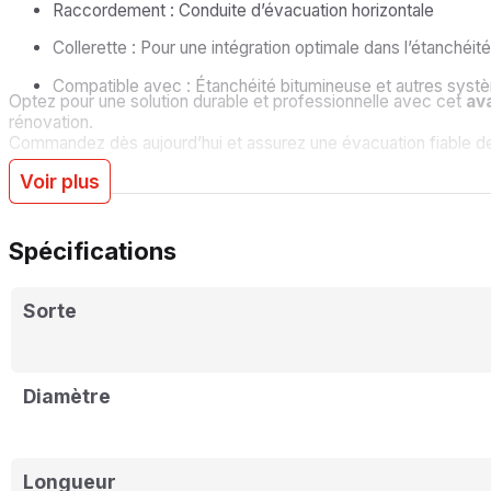
Raccordement : Conduite d’évacuation horizontale
Collerette : Pour une intégration optimale dans l’étanchéité
Compatible avec : Étanchéité bitumineuse et autres syst
Optez pour une solution durable et professionnelle avec cet
ava
rénovation.
Commandez dès aujourd’hui et assurez une évacuation fiable des 
Voir plus
Spécifications
Sorte
Diamètre
Longueur