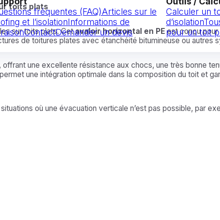
upport
Outils / Calc
r toits plats
uestions fréquentes (FAQ)
Articles sur le
Calculer un t
ofing et l’isolation
Informations de
d’isolation
Tou
es sur toits plats. Cet
avaloir horizontal en PE
est conçu pour 
vraison
Contact
Demander un devis
pour un toit p
ructures de toitures plates avec étanchéité bitumineuse ou autres
, offrant une excellente résistance aux chocs, une très bonne t
permet une intégration optimale dans la composition du toit et gar
s situations où une évacuation verticale n’est pas possible, par e