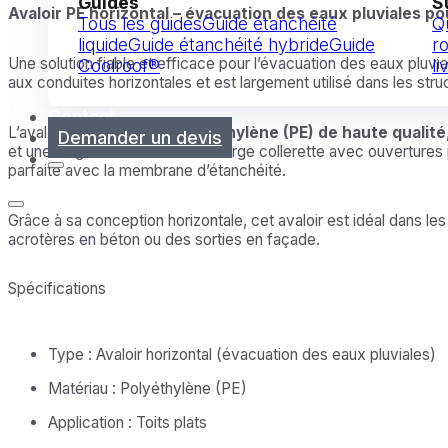
Guides
S
Avaloir PE horizontal – évacuation des eaux pluviales pou
Tous les guides
Guide étanchéité
Q
liquide
Guide étanchéité hybride
Guide
ro
Une solution fiable et efficace pour l’évacuation des eaux pluvial
Coolroof®
li
aux conduites horizontales et est largement utilisé dans les st
Contact
L’avaloir est fabriqué en
polyéthylène (PE) de haute qualité
Demander un devis
et une longue durée de vie. La large collerette avec ouvertures 
parfaite avec la membrane d’étanchéité.
Grâce à sa conception horizontale, cet avaloir est idéal dans le
acrotères en béton ou des sorties en façade.
Spécifications
Type : Avaloir horizontal (évacuation des eaux pluviales)
Matériau : Polyéthylène (PE)
Application : Toits plats