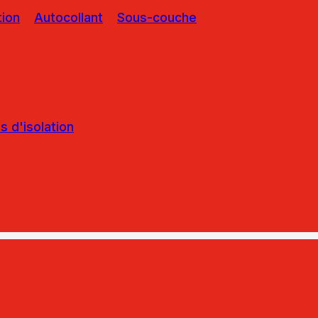
tion
Autocollant
Sous-couche
 d'isolation