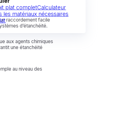
uler
oit plat complet
Calculateur
s les matériaux nécessaires
un raccordement facile
lat
 systèmes d’étanchéité.
enue aux agents chimiques
antit une étanchéité
xemple au niveau des