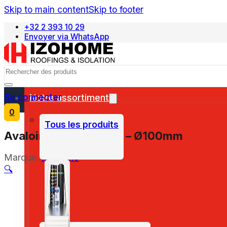
Skip to main content
Skip to footer
+32 2 393 10 29
Envoyer via WhatsApp
Nederlands
Search
Se connecter
Notre assortiment
0
Tous les produits
Avaloir PE horizontale – Ø100mm
Marque:
Izohome
🔍