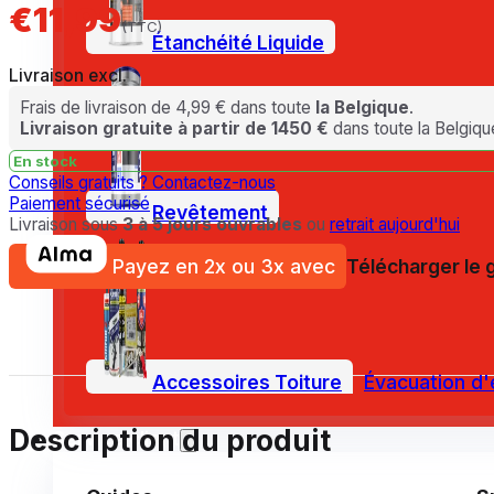
€11,99
(TTC)
Étanchéité Liquide
Livraison excl.
Frais de livraison de 4,99 € dans toute
la Belgique
.
Livraison gratuite à partir de 1450 €
dans toute la Belgiqu
En stock
Conseils gratuits ?
Contactez-nous
Paiement sécurisé
Revêtement
Livraison sous
3 à 5 jours ouvrables
ou
retrait aujourd'hui
Payez en 2x ou 3x avec
Télécharger le 
Accessoires Toiture
Évacuation d'
Description du produit
Service client