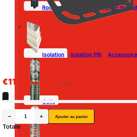
Roofing Bitumineux
Couche de fini
Isolation
Isolation PIR
Accessoires
€
11,99
par pièce
(TTC)
Colle
−
+
Ajouter au panier
Totale