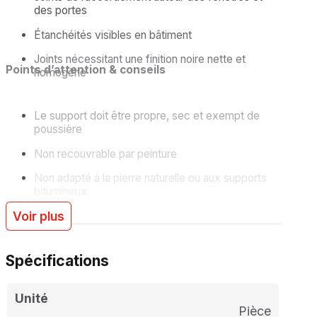
des portes
Étanchéités visibles en bâtiment
Joints nécessitant une finition noire nette et
Points d’attention & conseils
homogène
Le support doit être propre, sec et exempt de
poussière
Non recouvrable par peinture
Non adapté à la pierre naturelle ou aux supports
bitumineux
Voir plus
Utiliser un produit de lissage compatible pour un
résultat soigné
Spécifications
Unité
pièce