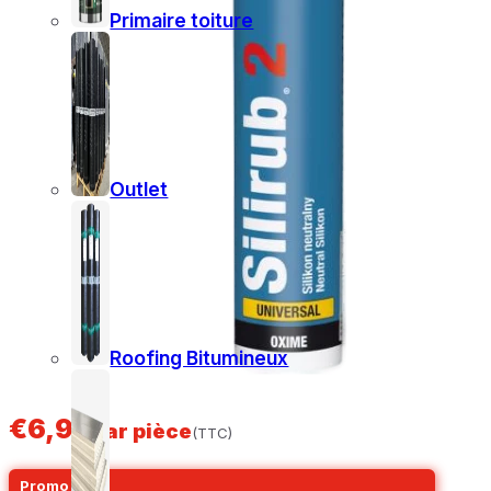
Primaire toiture
Outlet
Roofing Bitumineux
€
6,99
par pièce
(TTC)
Promo