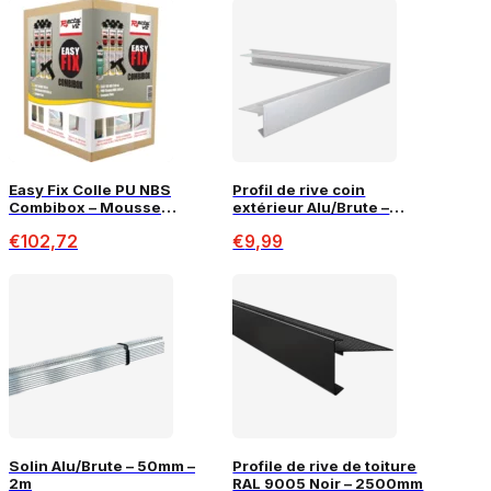
Easy Fix Colle PU NBS
Profil de rive coin
Combibox – Mousse
extérieur Alu/Brute –
adhésive pour Isolation
60x64mm
€
102,72
€
9,99
PIR (120m²)
Solin Alu/Brute – 50mm –
Profile de rive de toiture
2m
RAL 9005 Noir – 2500mm