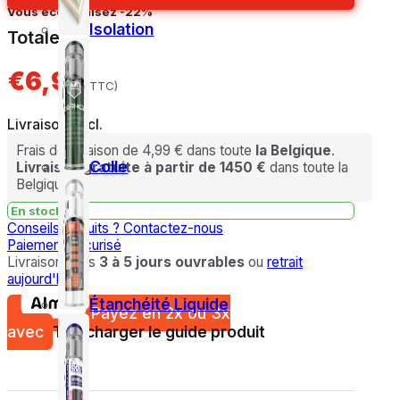
En général:
€
8,99
Vous économisez
-22%
Isolation
Totale
€6,99
(TTC)
Livraison excl.
Frais de livraison de 4,99 € dans toute
la Belgique
.
Colle
Livraison gratuite à partir de 1450 €
dans toute la
Belgique.
En stock
Conseils gratuits ?
Contactez-nous
Paiement sécurisé
Livraison sous
3 à 5 jours ouvrables
ou
retrait
aujourd'hui
Étanchéité Liquide
Payez en 2x ou 3x
avec
Télécharger le guide produit