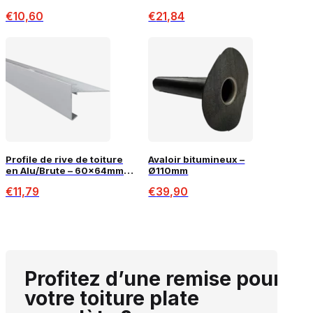
€
10,60
€
21,84
Profile de rive de toiture
Avaloir bitumineux –
en Alu/Brute – 60x64mm –
Ø110mm
2,5m
€
11,79
€
39,90
Profitez d’une remise pour
votre toiture plate