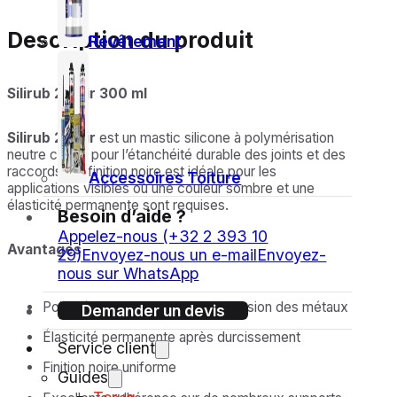
Description du produit
Revêtement
Silirub 2 Noir 300 ml
Silirub 2 Noir
est un mastic silicone à polymérisation
neutre conçu pour l’étanchéité durable des joints et des
raccords. Sa finition noire est idéale pour les
Accessoires Toiture
applications visibles où une couleur sombre et une
élasticité permanente sont requises.
Besoin d’aide ?
Appelez-nous (+32 2 393 10
Avantages
29)
Envoyez-nous un e-mail
Envoyez-
nous sur WhatsApp
Polymérisation neutre, sans corrosion des métaux
Demander un devis
Élasticité permanente après durcissement
Service client
Finition noire uniforme
Guides