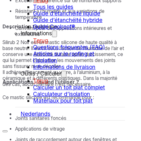
Terug
Excellente adhérence sur de nombreux supports
Tous les guides
Résistant à l’humidité et aux variations de
Guide d’étanchéité liquide
température
Guide d’étanchéité hybride
Guide Coolroof®
Description technique
Convient pour des applications intérieures et
Informations
extérieures
Terug
Silirub 2 Noir est un mastic silicone de haute qualité à
Questions fréquentes (FAQ)
base neutre. Il durcit sous l’action de l’humidité de l’air et
Articles sur le roofing et
conserve une élasticité durable après durcissement, ce
l’isolation
qui lui permet d’absorber les mouvements des joints
sans fissurer ni se décoller.
Informations de livraison
Il adhère efficacement au verre, à l’aluminium, à la
Outils / Calculer
céramique et à différents plastiques. Dans la majorité
Terug
Applications – quand l’utiliser ?
des cas, aucun primaire n’est nécessaire.
Calculer un toit plat complet
Calculateur d’isolation
Ce mastic silicone est recommandé pour :
Matériaux pour toit plat
Nederlands
Joints sanitaires foncés
Applications de vitrage
Joints de raccordement autour des fenêtres et