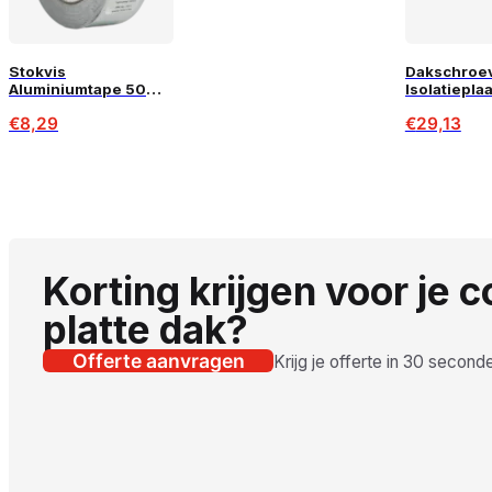
Stokvis
Dakschroe
Aluminiumtape 50
Isolatieplaa
mm x 50 m –
140mm
€
8,29
€
29,13
Isolatietape voor PIR
& luchtdichting
Korting krijgen voor je 
platte dak?
Offerte aanvragen
Krijg je offerte in 30 second