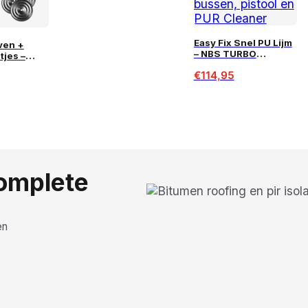
Easy Fix Snel PU Lijm
ven +
– NBS TURBO
tjes –
Combibox voor PIR
€
114,95
Isolatie (120 m²)
complete
en