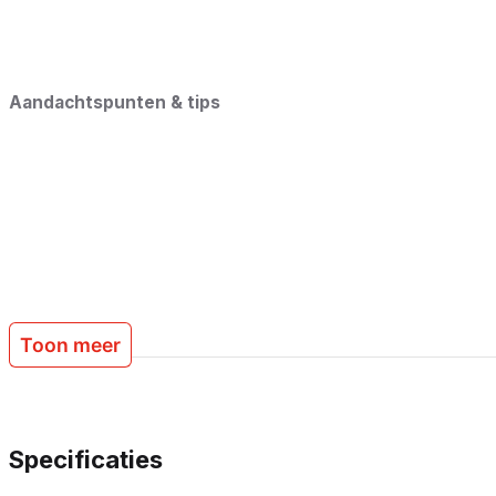
Voegen waar een zwarte afwerking gewenst is
Aandachtspunten & tips
Ondergrond moet schoon, droog en stofvrij zijn
Niet overschilderbaar
Niet geschikt voor natuursteen of bitumineuze ondergronden
Gebruik een afstrijkmiddel voor een strak resultaat
Toon meer
Specificaties