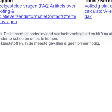
upport
Tools / Ber
eelgestelde vragen (FAQ)
Artikels over
Volledig plat
oofing &
calculator
Alle
olatie
Verzendinformatie
Contact
Offerte
dak
anvragen
. De kit hardt uit onder invloed van luchtvochtigheid en blijft na 
nder te scheuren of los te komen.
 kunststoffen. In de meeste gevallen is geen primer nodig.