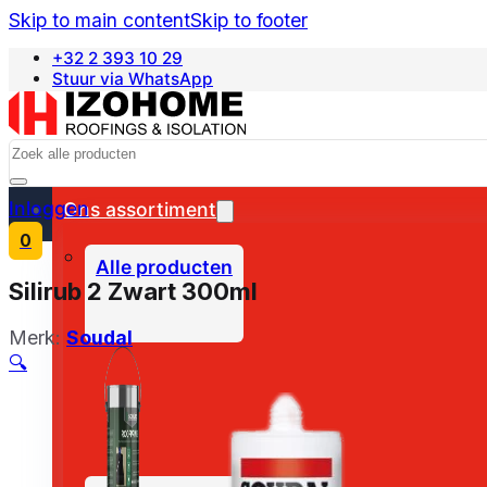
Skip to main content
Skip to footer
+32 2 393 10 29
Stuur via WhatsApp
Français
Search
Inloggen
Ons assortiment
0
Alle producten
Silirub 2 Zwart 300ml
Merk:
Soudal
🔍