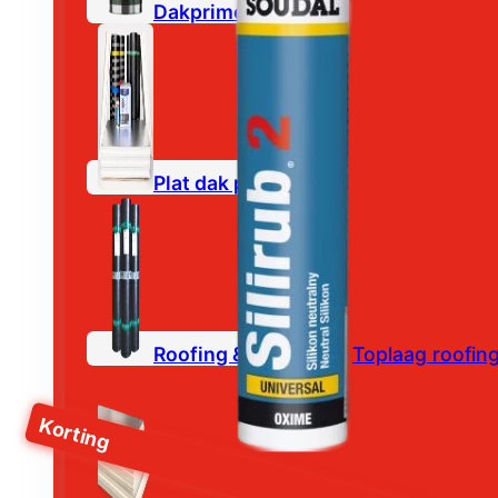
Dakprimer
Plat dak pakketten
Roofing & Bitumen
Toplaag roofin
Korting