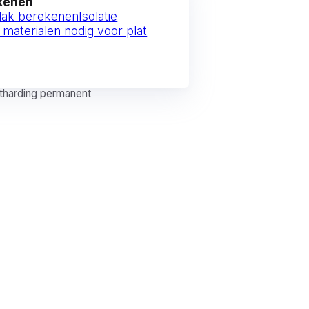
ekenen
 dak berekenen
Isolatie
 materialen nodig voor plat
uitharding permanent