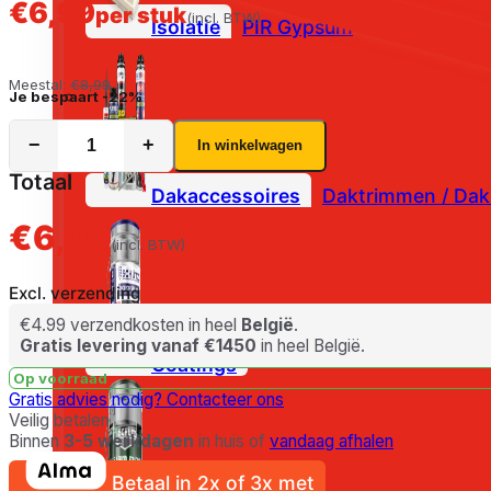
€
6,99
per stuk
(incl. BTW)
Isolatie
PIR Gypsum
PIR isolatie
Meestal:
€
8,99
Je bespaart
-22%
−
+
In winkelwagen
Totaal
Dakaccessoires
Daktrimmen / Dak
€6,99
(incl. BTW)
Excl. verzending
€4.99 verzendkosten in heel
België
.
Gratis levering vanaf €1450
in heel België.
Coatings
Op voorraad
Gratis advies nodig?
Contacteer ons
Veilig betalen
Binnen
3-5 werkdagen
in huis of
vandaag afhalen
Betaal in 2x of 3x met