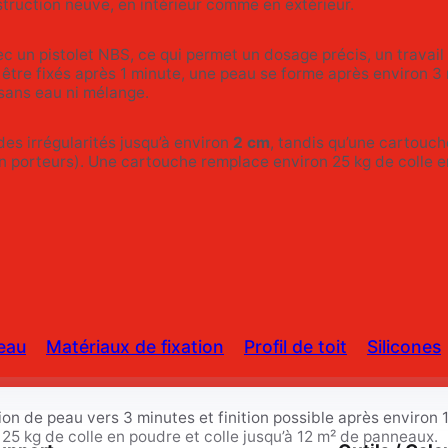
struction neuve, en intérieur comme en extérieur.
c un pistolet NBS, ce qui permet un dosage précis, un travail
être fixés après 1 minute, une peau se forme après environ 3 
 sans eau ni mélange.
es irrégularités jusqu’à environ
2 cm
, tandis qu’une cartouch
 porteurs). Une cartouche remplace environ 25 kg de colle en
eau
Matériaux de fixation
Profil de toit
Silicones
ion de peau vers 3 minutes et finition possible après environ 
5 kg de colle en poudre et colle jusqu’à 12 m² de panneaux.