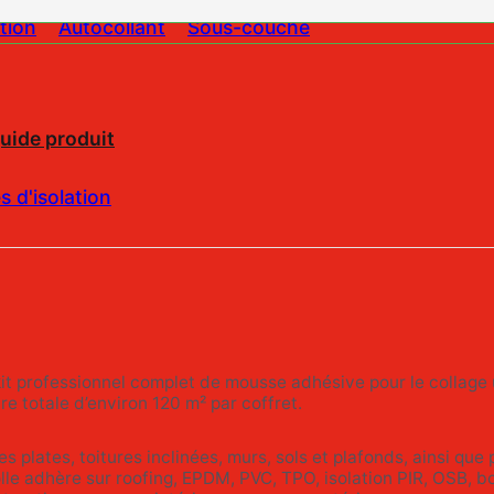
tion
Autocollant
Sous-couche
guide produit
s d'isolation
it professionnel complet de mousse adhésive pour le collage 
e totale d’environ 120 m² par coffret.
res plates, toitures inclinées, murs, sols et plafonds, ainsi qu
lle adhère sur roofing, EPDM, PVC, TPO, isolation PIR, OSB, bo