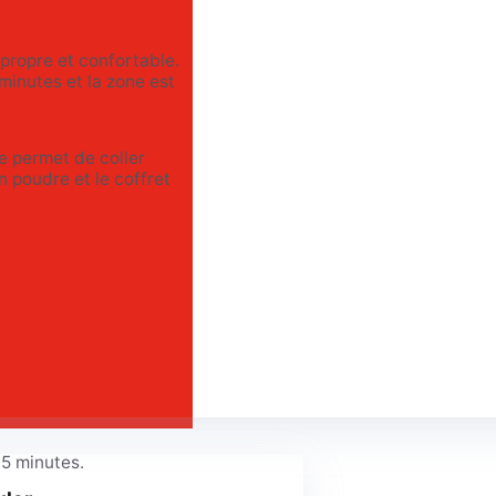
 propre et confortable.
minutes et la zone est
e permet de coller
 poudre et le coffret
15 minutes.