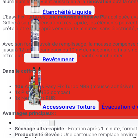
aluminium et convient aussi bien à la
rénovation
qu’à la con
Étanchéité Liquide
L’Easy Fix Turbo est une
mousse adhésive PU
appliquée ave
Grâce à sa polymérisation très rapide, les éléments peuvent 
prête à être finie après environ 15 minutes, sans électricité,
Avec son fort pouvoir de remplissage, la mousse compense d
jusqu’à 12 m² de panneaux ou 10 m² de maçonnerie (murs non
offre au total près de 120 m² de capacité sur chantier.
Revêtement
Dans le coffret :
10x
Aérosols Easy Fix Turbo NBS (mousse adhésive)
1x
Pistolet NBS compact
1x
Nettoyant PUR
Accessoires Toiture
Évacuation d'
Avantages principaux :
Service client
Séchage ultra-rapide :
Fixation après 1 minute, format
Productivité élevée :
Une cartouche remplace environ 2