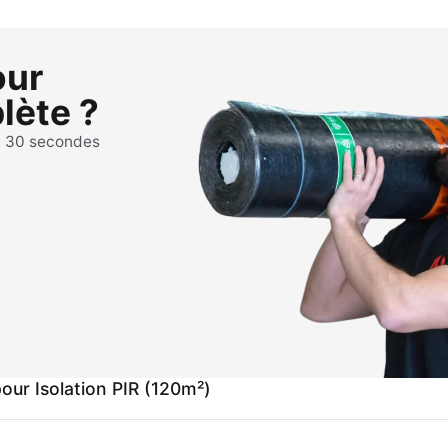
our
lète ?
n 30 secondes
ur Isolation PIR (120m²)