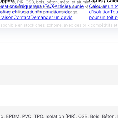
upport
Outils / Calc
C, TPO, PIR, OSB, bois, béton, métal et aluminium.
uestions fréquentes (FAQ)
Articles sur le
Calculer un t
irrégularités jusqu’à environ 2 cm pour un résultat net.
ofing et l’isolation
Informations de
d’isolation
Tou
 pas de mélange et très peu de nettoyage.
vraison
Contact
Demander un devis
pour un toit p
onible en stock chez Izohome, avec des prix compétitifs et u
ing, EPDM, PVC, TPO, Isolation (PIR), OSB, Bois, Béton,