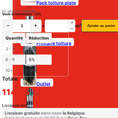
Pack toiture plate
En général:
€
129,99
Vous économisez
-12%
+
−
+
=
m²
Ajouter au panier
−
Quantité
Réduction
Primaire toiture
3 - 5
3%
6 - 9
5%
10+
10%
Totale
Outlet
114.95
(TTC)
Livraison incl.
Livraison gratuite
dans toute
la Belgique
.