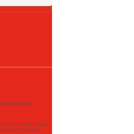
ultra-rapide de
e pour la pose de plaques
is, béton, métal et