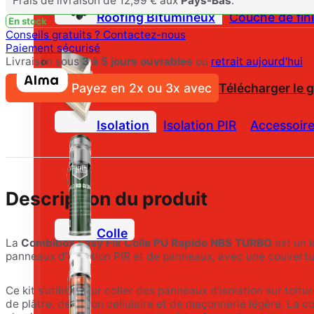
Frais de livraison de 12,99 € aux
Pays-Bas
.
Roofing Bitumineux
Couche de fini
En stock
Conseils gratuits ?
Contactez-nous
Paiement sécurisé
Livraison sous
3 à 5 jours ouvrables
ou
retrait aujourd'hui
Payez en 2x ou 3x avec
Télécharger le 
Isolation
Isolation PIR
Accessoire
Description du produit
Colle
La
Combibox Easy Fix Colle PU Rapide NBS TURBO
est un k
panneaux d’isolation PIR et de panneaux, avec une couvertur
Ce kit s’utilise pour coller des panneaux d’isolation sur toitu
de plâtre, de béton cellulaire et de maçonnerie légère. La co