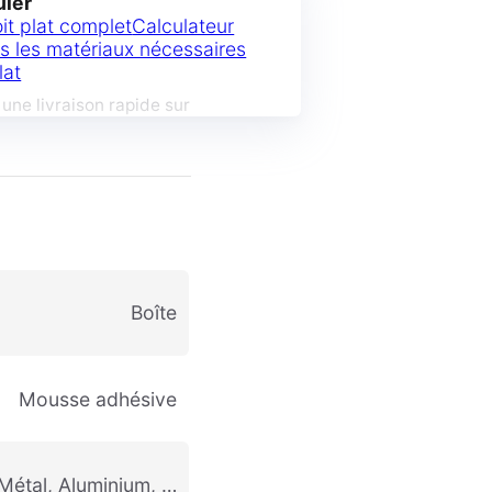
uler
oit plat complet
Calculateur
s les matériaux nécessaires
lat
ne livraison rapide sur
boîte
Mousse adhésive
 Métal, Aluminium, …