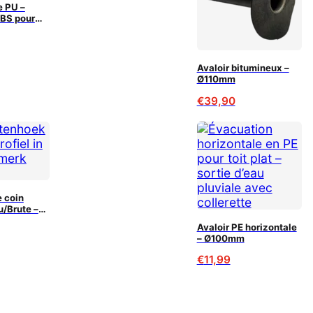
e PU –
BS pour
R (120m²)
Avaloir bitumineux –
Ø110mm
€
39,90
e coin
u/Brute –
Avaloir PE horizontale
– Ø100mm
€
11,99