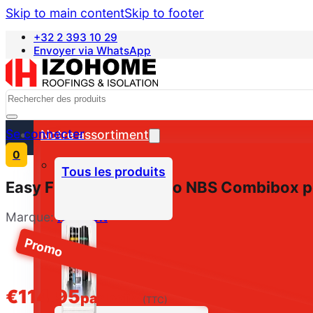
Skip to main content
Skip to footer
+32 2 393 10 29
Envoyer via WhatsApp
Nederlands
Search
Se connecter
Notre assortiment
0
Tous les produits
Easy Fix Colle PU Turbo NBS Combibox po
Marque:
Rectavit
Promo
€
114,95
par boîte
(TTC)