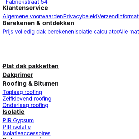
Fabriekstraat 54
Klantenservice
Algemene voorwaarden
Privacybeleid
Verzendinformat
Berekenen & ontdekken
Prijs volledig dak berekenen
Isolatie calculator
Alle mat
Plat dak pakketten
Dakprimer
Roofing & Bitumen
Toplaag roofing
Zelfklevend roofing
Onderlaag roofing
Isolatie
PIR Gypsum
PIR isolatie
Isolatieaccessoires