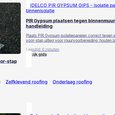
PIR Gypsum plaatsen tegen binnenmuur
handleiding
Plaats PIR Gypsum isolatiepanelen correct tegen 
voor-stap uitleg voor muurvoorbereiding, houten la
Leestijd: 6 minuten
Bekijk gids
oor-stap
g
Zelfklevend roofing
Onderlaag roofing