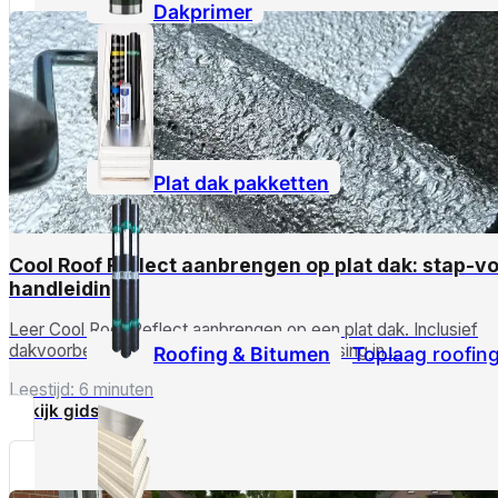
Dakprimer
Plat dak pakketten
Cool Roof Reflect aanbrengen op plat dak: stap-v
handleiding
Leer Cool Roof Reflect aanbrengen op een plat dak. Inclusief
dakvoorbereiding, reparatie, mengen, plaatsing in …
Roofing & Bitumen
Toplaag roofin
Leestijd: 6 minuten
Bekijk gids