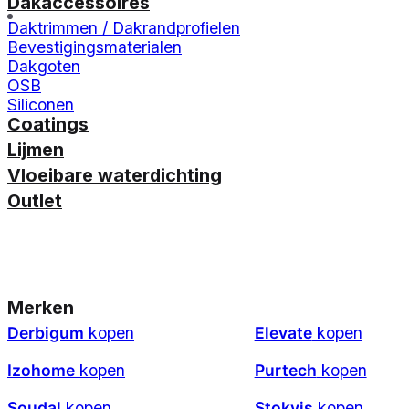
Dakaccessoires
Daktrimmen / Dakrandprofielen
Bevestigingsmaterialen
Dakgoten
OSB
Siliconen
Coatings
Lijmen
Vloeibare waterdichting
Outlet
Merken
Derbigum
kopen
Elevate
kopen
Izohome
kopen
Purtech
kopen
Soudal
kopen
Stokvis
kopen