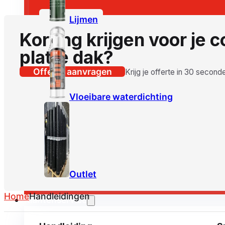
Lijmen
Korting krijgen voor je 
platte dak?
Offerte aanvragen
Krijg je offerte in 30 second
Vloeibare waterdichting
Outlet
Home
Handleidingen
Klantenservice