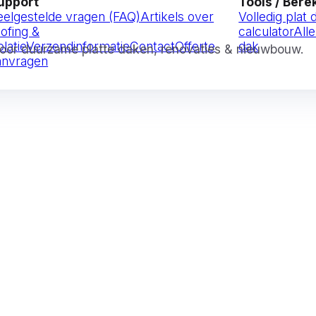
upport
Tools / Ber
eelgestelde vragen (FAQ)
Artikels over
Volledig plat
oofing &
calculator
Alle
olatie
Verzendinformatie
Contact
Offerte
dak
 voor duurzame platte daken, renovaties & nieuwbouw.
anvragen