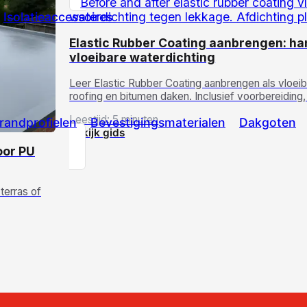
Isolatieaccessoires
Elastic Rubber Coating aanbrengen: ha
vloeibare waterdichting
Leer Elastic Rubber Coating aanbrengen als vloei
roofing en bitumen daken. Inclusief voorbereiding
Leestijd: 5 minuten
randprofielen
Bevestigingsmaterialen
Dakgoten
Bekijk gids
oor PU
terras of