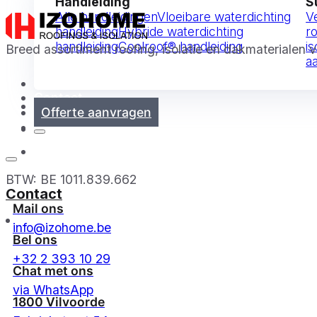
Handleiding
S
Alle handleidingen
Vloeibare waterdichting
V
handleiding
Hybride waterdichting
r
handleiding
Coolroof® handleiding
is
Breed assortiment roofing, isolatie en dakmaterialen
a
Contact
Offerte aanvragen
BTW: BE 1011.839.662
Contact
Mail ons
info@izohome.be
Bel ons
+32 2 393 10 29
Chat met ons
via WhatsApp
1800 Vilvoorde