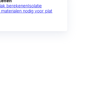
ekenen
 dak berekenen
Isolatie
 materialen nodig voor plat