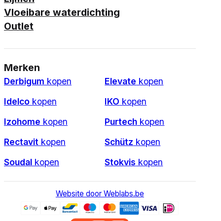
Vloeibare waterdichting
Outlet
Merken
Derbigum
kopen
Elevate
kopen
Idelco
kopen
IKO
kopen
Izohome
kopen
Purtech
kopen
Rectavit
kopen
Schütz
kopen
Soudal
kopen
Stokvis
kopen
Website door Weblabs.be