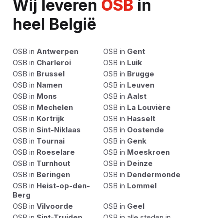
Wij leveren
OSB
in
heel België
OSB in
Antwerpen
OSB in
Gent
OSB in
Charleroi
OSB in
Luik
OSB in
Brussel
OSB in
Brugge
OSB in
Namen
OSB in
Leuven
OSB in
Mons
OSB in
Aalst
OSB in
Mechelen
OSB in
La Louvière
OSB in
Kortrijk
OSB in
Hasselt
OSB in
Sint-Niklaas
OSB in
Oostende
OSB in
Tournai
OSB in
Genk
OSB in
Roeselare
OSB in
Moeskroen
OSB in
Turnhout
OSB in
Deinze
OSB in
Beringen
OSB in
Dendermonde
OSB in
Heist-op-den-
OSB in
Lommel
Berg
OSB in
Vilvoorde
OSB in
Geel
OSB in
Sint-Truiden
OSB in alle steden in