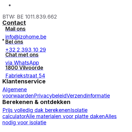
BTW: BE 1011.839.662
Contact
Mail ons
info@izohome.be
Bel ons
+32 2 393 10 29
Chat met ons
via WhatsApp
1800 Vilvoorde
Fabriekstraat 54
Klantenservice
Algemene
voorwaarden
Privacybeleid
Verzendinformatie
Berekenen & ontdekken
Prijs volledig dak berekenen
Isolatie
calculator
Alle materialen voor platte daken
Alles
nodig voor isolatie