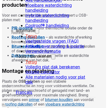
Alle handleidingen
producten
Vloeibare waterdichting
handleiding
Hybride waterdichting
Voor een complete dakopbouw combineert u OSB-
platen met:
handleiding
Coolroof® handleiding
PIR-isolatie
– voor thermische isolatie onder de
Informatie
roofing.
Terug
Roofing dakrollen
– als waterdichte afwerking
Veelgestelde vragen (FAQ)
bovenop de OSB.
Artikels over roofing & isolatie
Bitumen koudlijm
– voor verlijming van dakrollen
Verzendinformatie
of dampremmende lagen.
Daktrimmen
– voor een nette en waterdichte
Tools / Berekenen
afwerking van het dak.
Terug
Volledig plat dak berekenen
Montage en plaatsing
Isolatie calculator
Alle materialen nodig voor plat
Plaats de
OSB-platen
op een stabiele
dak
onderconstructie en zorg voor voldoende ventilatie. De
platen worden geschroefd of genageld met tand- en
Français
groefverbindingen voor maximale stevigheid. Breng
vervolgens een
primer
of
bitumen koudlijm
aan voordat
u
roofing dakrollen
of een
vloeibare waterdichting