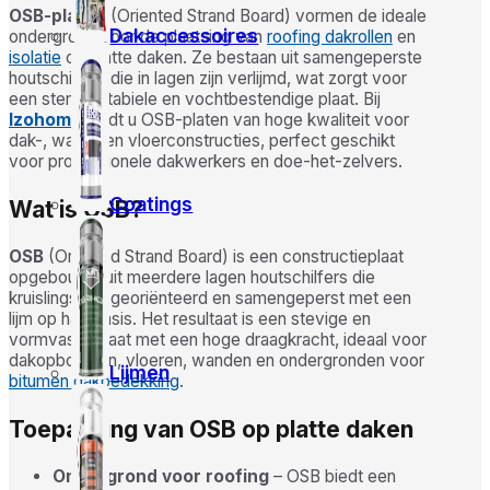
OSB-platen
(Oriented Strand Board) vormen de ideale
Dakaccessoires
ondergrond voor de plaatsing van
roofing dakrollen
en
isolatie
op platte daken. Ze bestaan uit samengeperste
houtschilfers die in lagen zijn verlijmd, wat zorgt voor
een sterke, stabiele en vochtbestendige plaat. Bij
Izohome
vindt u OSB-platen van hoge kwaliteit voor
dak-, wand- en vloerconstructies, perfect geschikt
voor professionele dakwerkers en doe-het-zelvers.
Coatings
Wat is OSB?
OSB
(Oriented Strand Board) is een constructieplaat
opgebouwd uit meerdere lagen houtschilfers die
kruislings zijn georiënteerd en samengeperst met een
lijm op harsbasis. Het resultaat is een stevige en
vormvaste plaat met een hoge draagkracht, ideaal voor
dakopbouwen, vloeren, wanden en ondergronden voor
Lijmen
bitumen dakbedekking
.
Toepassing van OSB op platte daken
Ondergrond voor roofing
– OSB biedt een