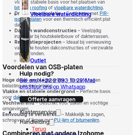
vlakke, stabiele basis voor het plaatsen van
bitumen roofing
of
vloeibare waterdichting
.
Drager voor isolatie
– Combineer met
PIR-
Vloeibare waterdichting
isolatieplaten
voor een thermisch efficiënt plat
dak.
Dak- en wandconstructies
– Veelzijdig
inzetbaar bij houtskeletbouw of dakterrassen.
Renovatieprojecten
– Ideaal bij vernieuwing
van oude houten dakconstructies of verzwakte
ondergronden.
Outlet
Voordelen van OSB-platen
Hulp nodig?
Bel ons (+32 2 393 10 29)
Mail
Hoge druk- en buigsterkte
– Bestand tegen
belasting en vervorming.
ons
Stuur ons op Whatsapp
Vlakke en stabiele ondergrond
– Perfecte basis
voor
dakbedekking
of
coatings
.
Offerte aanvragen
Vochtwerend
– Geschikt voor daken en vochtige
omgevingen.
Klantenservice
Eenvoudig te verwerken
– Makkelijk te zagen,
schroeven of lijmen met
PU-lijm of bitumenlijm
.
Handleiding
Terug
Combineren met andere Izohome