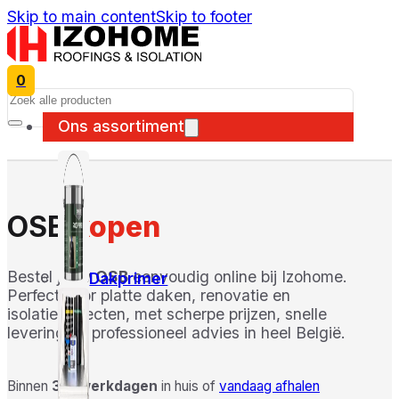
Skip to main content
Skip to footer
0
Search
Ons assortiment
OSB
kopen
Bestel jouw
OSB
eenvoudig online bij Izohome.
Dakprimer
Perfect voor platte daken, renovatie en
isolatieprojecten, met scherpe prijzen, snelle
levering en professioneel advies in heel België.
Binnen
3-5 werkdagen
in huis of
vandaag afhalen