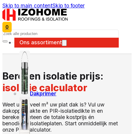
Skip to main content
Skip to footer
0
Search
Ons assortiment
Bereken isolatie prijs:
isolatie calculator
Dakprimer
Weet u hoeveel m² uw plat dak is? Vul uw
dakoppervlakte en PIR-isolatiedikte in en
bereken meteen de totale kostprijs én
benodigde isolatieplaten. Start onmiddellijk met
onze PIR-calculator.