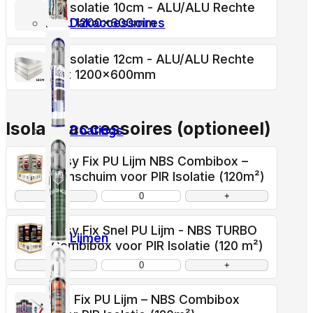
PIR Isolatie 10cm - ALU/ALU Rechte
Dakaccessoires
kant 1200x600mm
PIR Isolatie 12cm - ALU/ALU Rechte
kant 1200x600mm
Isolatieaccessoires (optioneel)
Coatings
Easy Fix PU Lijm NBS Combibox –
Lijmschuim voor PIR Isolatie (120m²)
−
+
Easy Fix Snel PU Lijm - NBS TURBO
Lijmen
Combibox voor PIR Isolatie (120 m²)
−
+
IZO Fix PU Lijm – NBS Combibox