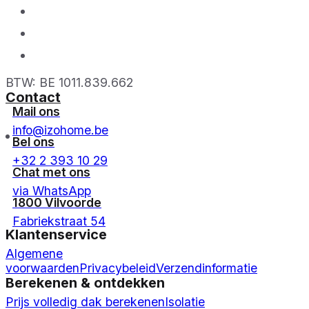
BTW: BE 1011.839.662
Contact
Mail ons
info@izohome.be
Bel ons
+32 2 393 10 29
Chat met ons
via WhatsApp
1800 Vilvoorde
Fabriekstraat 54
Klantenservice
Algemene
voorwaarden
Privacybeleid
Verzendinformatie
Berekenen & ontdekken
Prijs volledig dak berekenen
Isolatie