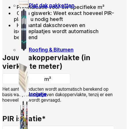
Plat dak pakketten
Prijsindicatie voor uw specifieke m²
Geen giswerk: Weet exact hoeveel PIR-
platen u nodig heeft
Het aantal dakschroeven en
isolatieplaatjes wordt automatisch
berekend
Roofing & Bitumen
Jouw dakoppervlakte (in
vierkante meter)
m²
Het aantal producten wordt automatisch berekend op
Isolatie
basis van jouw ingegeven dakoppervlakte, tenzij er een
hoeveelheid wordt gevraagd.
PIR isolatie
*