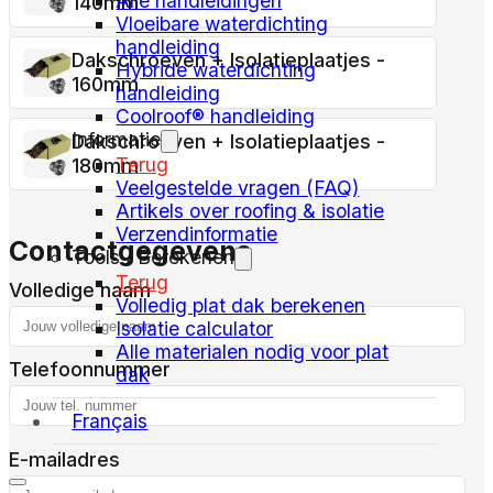
Alle handleidingen
140mm
Vloeibare waterdichting
handleiding
Dakschroeven + Isolatieplaatjes -
Hybride waterdichting
160mm
handleiding
Coolroof® handleiding
Informatie
Dakschroeven + Isolatieplaatjes -
Terug
180mm
Veelgestelde vragen (FAQ)
Artikels over roofing & isolatie
Verzendinformatie
Contactgegevens
Tools / Berekenen
Terug
Volledige naam
Volledig plat dak berekenen
Isolatie calculator
Alle materialen nodig voor plat
Telefoonnummer
dak
Français
E-mailadres