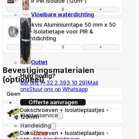
voor PIR Isolatie (120m²)
−
+
Vloeibare waterdichting
Stokvis Aluminiumtape 50 mm x 50
m – Isolatietape voor PIR &
luchtdichting
−
+
Outlet
Bevestigingsmaterialen
Hulp nodig?
(optioneel)
Bel ons (+32 2 393 10 29)
Mail
ons
Stuur ons op Whatsapp
Geen
Offerte aanvragen
Dakschroeven + Isolatieplaatjes -
Klantenservice
120mm
Handleiding
Terug
Dakschroeven + Isolatieplaatjes -