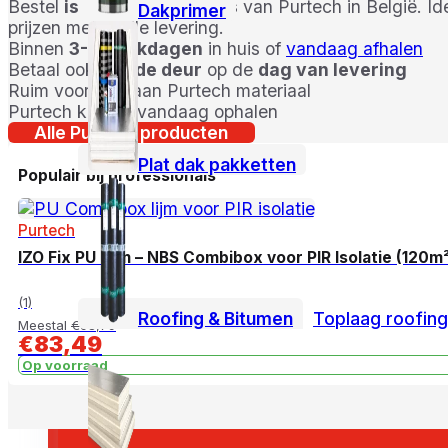
Bestel
isolatieaccessoires
van Purtech in België. Id
Dakprimer
prijzen met snelle levering.
Binnen
3-5 werkdagen
in huis of
vandaag afhalen
Betaal ook aan
de deur
op de
dag van levering
Ruim voorraad aan Purtech materiaal
Purtech kopen, vandaag ophalen
Alle Purtech producten
Plat dak pakketten
Populair bij professionals
Purtech
IZO Fix PU Lijm – NBS Combibox voor PIR Isolatie (120m
(1)
Roofing & Bitumen
Toplaag roofing
Meestal
€
98,79
€
83,49
Op voorraad