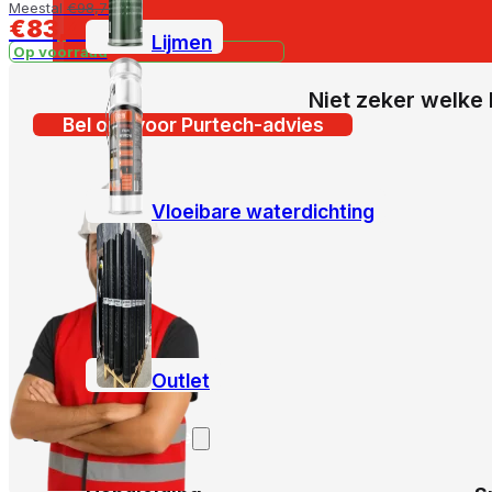
Meestal
€
98,79
€
83,49
Lijmen
Op voorraad
Niet zeker welke 
Bel ons voor Purtech-advies
Vloeibare waterdichting
Outlet
Klantenservice