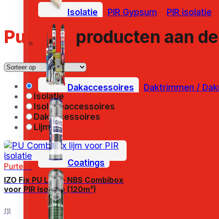
Isolatie
PIR Gypsum
PIR isolatie
Purtech
producten aan de 
Alle producten
Dakaccessoires
Daktrimmen / Dak
Isolatie
Isolatieaccessoires
Dakaccessoires
Lijmen
Coatings
Purtech
IZO Fix PU Lijm – NBS Combibox
voor PIR Isolatie (120m²)
(1)