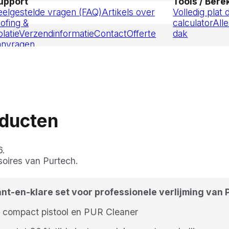
upport
Tools / Ber
eelgestelde vragen (FAQ)
Artikels over
Volledig plat
oofing &
calculator
Alle
olatie
Verzendinformatie
Contact
Offerte
dak
anvragen
oducten
6.
soires van Purtech.
t-en-klare set voor professionele verlijming van PI
 compact pistool en PUR Cleaner