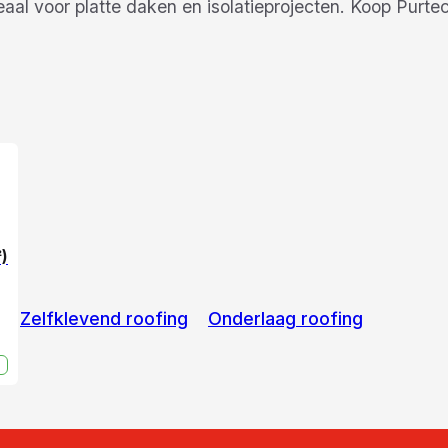
eaal voor platte daken en isolatieprojecten. Koop Purt
²)
Zelfklevend roofing
Onderlaag roofing