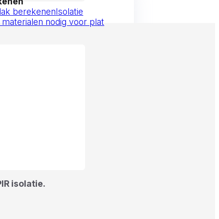
ekenen
 dak berekenen
Isolatie
 materialen nodig voor plat
R isolatie.