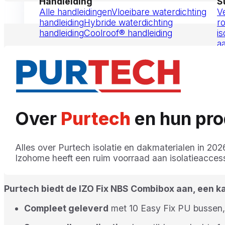
Handleiding
S
Alle handleidingen
Vloeibare waterdichting
V
handleiding
Hybride waterdichting
r
handleiding
Coolroof® handleiding
is
a
Contact
Offerte aanvragen
Over
Purtech
en hun pr
Alles over Purtech isolatie en dakmaterialen in 202
Izohome heeft een ruim voorraad aan isolatieacces
Purtech biedt de IZO Fix NBS Combibox aan, een kan
Compleet geleverd
met 10 Easy Fix PU bussen,