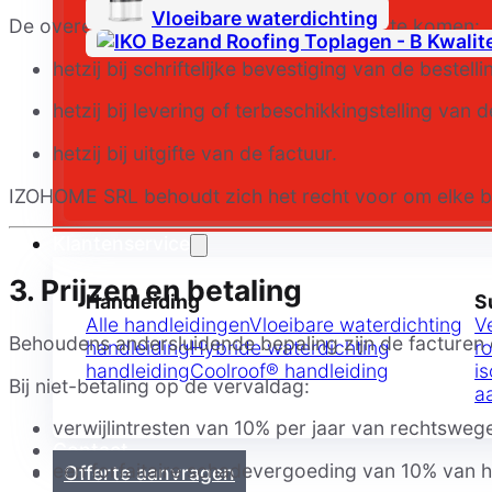
Vloeibare waterdichting
De overeenkomst wordt geacht tot stand te komen:
hetzij bij schriftelijke bevestiging van de bestelli
hetzij bij levering of terbeschikkingstelling van
hetzij bij uitgifte van de factuur.
IZOHOME SRL behoudt zich het recht voor om elke bes
Klantenservice
3. Prijzen en betaling
Handleiding
S
Alle handleidingen
Vloeibare waterdichting
V
Behoudens andersluidende bepaling zijn de facturen co
handleiding
Hybride waterdichting
r
handleiding
Coolroof® handleiding
is
Bij niet-betaling op de vervaldag:
a
verwijlintresten van 10% per jaar van rechtsweg
Contact
een forfaitaire schadevergoeding van 10% van 
Offerte aanvragen