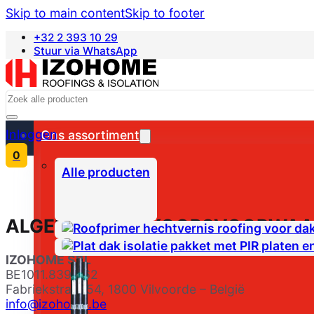
Skip to main content
Skip to footer
+32 2 393 10 29
Stuur via WhatsApp
Français
Search
Inloggen
Ons assortiment
0
Alle producten
ALGEMENE VERKOOPSVOORWAAR
IZOHOME SRL
BE1011.839.662
Fabriekstraat 54, 1800 Vilvoorde – België
info@izohome.be