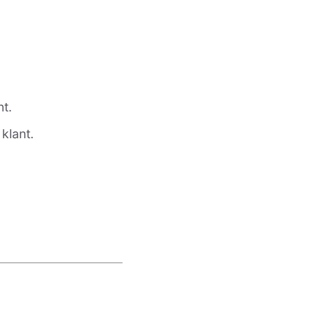
t.
klant.