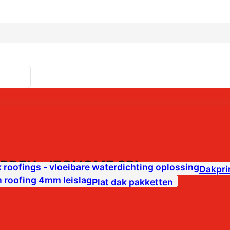
DEN – IZOHOME SRL
Dakpri
Plat dak pakketten