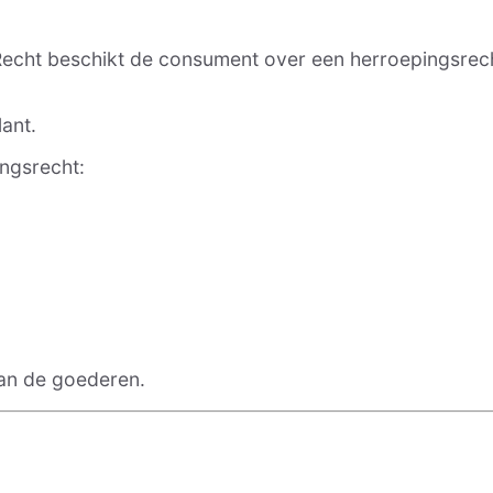
cht beschikt de consument over een herroepingsrec
lant.
ingsrecht:
van de goederen.