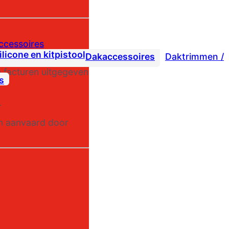
accessoires
Dakaccessoires
Daktrimmen /
n facturen uitgegeven
s
.
den aanvaard door