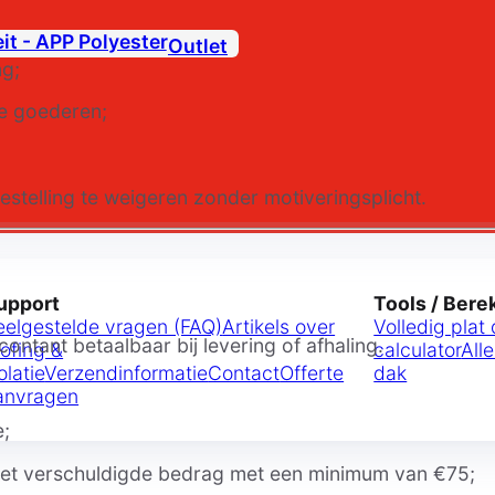
Outlet
ng;
 de goederen;
telling te weigeren zonder motiveringsplicht.
upport
Tools / Ber
eelgestelde vragen (FAQ)
Artikels over
Volledig plat
ntant betaalbaar bij levering of afhaling.
oofing &
calculator
All
olatie
Verzendinformatie
Contact
Offerte
dak
anvragen
e;
het verschuldigde bedrag met een minimum van €75;