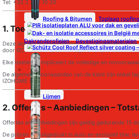
Tel: +32 2 393 10 29
Roofing & Bitumen
Toplaag roofin
1. Toepassingsgebied
Dakrandprofielen
Bevestigingsmaterialen
Deze algemene voorwaarden zijn van toepassing op al
door IZOHOME SRL, zowel tegenover professionele kla
Elke bestelling impliceert de volledige en onvoorw
De algemene voorwaarden van de klant zijn enkel tege
IZOHOME SRL.
Lijmen
2. Offertes – Aanbiedingen – Tot
Offertes en aanbiedingen zijn geldig gedurende 15 da
De prijzen zijn uitgedrukt in euro en exclusief btw, t