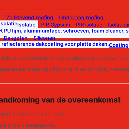
g
Zelfklevend roofing
Onderlaag roofing
Isolatie
PIR Gypsum
PIR isolatie
Isolatie
Dakgoten
Siliconen
le aanbiedingen, offertes, bestellingen, leveringen e
Coating
nten (B2B) als particuliere klanten (B2C).
aardelijke aanvaarding van deze algemene voorwaarden
nstelbaar indien zij uitdrukkelijk en schriftelijk wer
standkoming van de overeenkomst
gen, tenzij anders vermeld.
enzij anders aangegeven.